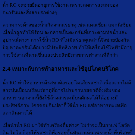
น้ำ RO จะช่วยยืดอายุการใช้งาน เพราะลดการสะสมของ
ตะกรันและสิ่งสกปรกต่างๆ
ความกระด้างของน้ำเกิดจากแร่ธาตุ เช่น แคลเซียม แมกนีเซียม
เมื่อน้ำถูกทำให้ร้อน จะกลายเป็นตะกรันที่เกาะตามท่อน้ำและ
อุปกรณ์ต่างๆ การใช้น้ำ RO ที่ไม่มีแร่ธาตุเหล่านี้จึงช่วยป้องกัน
ปัญหาตะกรันได้อย่างมีประสิทธิภาพ ทำให้เครื่องใช้ไฟฟ้ามีอายุ
การใช้งานที่นานขึ้นและประสิทธิภาพการทำงานที่ดีกว่า
2.4 เหมาะกับการทำอาหารและใช้อุปโภคบริโภค
น้ำ RO ทำให้อาหารมีรสชาติอร่อย ไม่เสียรสชาติ เนื่องจากไม่มี
สารปนเปื้อนหรือแร่ธาตุที่อาจไปรบกวนรสชาติดั้งเดิมของ
อาหาร นอกจากนี้ยังใช้ล้างสารเคมีบนผักผลไม้ได้อย่างมี
ประสิทธิภาพ ใครชอบกินปลาก็ใช้น้ำ RO แช่อาหารทะเลเพื่อ
ลดกลิ่นคาวได้
เมื่อนำน้ำ RO มาใช้ทำเครื่องดื่มต่างๆ ไม่ว่าจะเป็นกาแฟ โอวัล
ติน ไมโล ก็จะให้รสชาติที่อร่อยขึ้นทันตาเห็น เพราะน้ำที่บริสุทธิ์