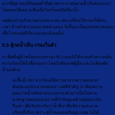
มากที่สุด และมีต้นทุนต่ำที่สุด เพราะเราต่อสายน้ำกับท่อประปา
โดยตรงได้เลย จะดื่มเมื่อไหร่ก็แค่เปิดก๊อกน้ำ
แต่ต้องบำรุงรักษาอย่างเหมาะสม เช่น เปลี่ยนไส้กรองให้ตรง
เวลา ล้างทำความสะอาดสม่ำเสมอ ไม่งั้นจะเป็นแหล่งสะสมของ
เชื้อโรคแบคทีเรีย และส่งกลิ่นเหม็น
5.5 ตู้กดน้ำเย็น กรองในตัว
เราติดตั้งตู้น้ำพร้อมระบบกรอง RO แถมยังได้ระบบทำความเย็น
ความร้อนให้น้ำดื่มของเราโดยไม่ต้องแช่ตู้เย็น และไม่ต้องต้ม
น้ำเองด้วย
จะซื้อน้ำ RO จากไหนก็พิจารณาจากความสะดวก
ต้นทุน งบประมาณของเรา แต่ที่สำคัญ เราต้องตรวจ
คุณภาพน้ำหลังผ่านระบบกรองด้วยว่าเป็นไปตาม
มาตรฐานของหน่วยงานที่กำกับดูแลด้านสุขอนามัย
รึเปล่า เพื่อรับประกันว่าน้ำที่เราดื่มมีความสะอาด
บริสุทธิ์จริงๆ เพราะตู้น้ำหยอดเหรียญบางจุด ไม่ได้