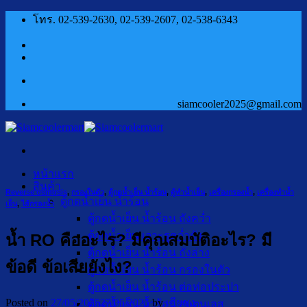
ข้าม
โทร. 02-539-2630, 02-539-2607, 02-538-6343
ไป
ยัง
เนื้อหา
siamcooler2025@gmail.com
หน้าแรก
สินค้า
Reverse osmosis
,
กรองในตัว
,
ตู้กดน้ำเย็น น้ำร้อน
,
ตู้ทำน้ำเย็น
,
เครื่องกรองน้ำ
,
เครื่องทำน้ำ
ตู้กดน้ำเย็น น้ำร้อน
เย็น
,
ไส้กรองน้ำ
ตู้กดน้ำเย็น น้ำร้อน ถังคว่ำ
ตู้กดน้ำเย็น เจาะรูคว่ำถัง
น้ำ RO คืออะไร? มีคุณสมบัติอะไร? มี
ตู้กดน้ำเย็น น้ำร้อน ถังล่าง
ข้อดี ข้อเสียยังไง?
ตู้กดน้ำเย็น น้ำร้อน กรองในตัว
ตู้กดน้ำเย็น น้ำร้อน ต่อท่อประปา
Posted on
27/05/2025
27/05/2025
by
เฮียชุง
ตู้กดน้ำเย็น น้ำร้อน สแตนเลส