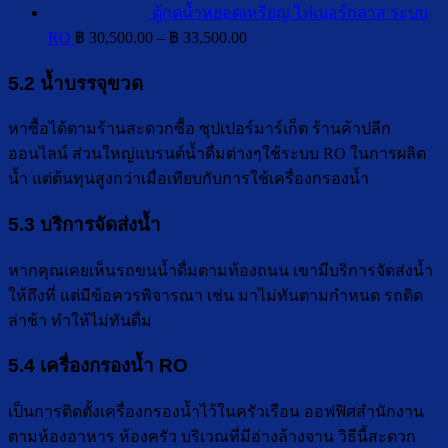
ตู้กดน้ำหยอดเหรียญ ไฟเบอร์กลาส ระบบ
Price
RO
฿
30,500.00
–
฿
33,500.00
range:
฿ 30,500.00
5.2 น้ำบรรจุขวด
through
฿ 33,500.00
หาซื้อได้ตามร้านสะดวกซื้อ ซุปเปอร์มาร์เก็ต ร้านค้าปลีก
ออนไลน์ ส่วนใหญ่แบรนด์น้ำดื่มต่างๆใช้ระบบ RO ในการผลิต
น้ำ แต่ต้นทุนสูงกว่าเมื่อเทียบกับการใช้เครื่องกรองน้ำ
5.3 บริการจัดส่งน้ำ
หากคุณเคยเห็นรถขนน้ำดื่มตามท้องถนน เขามีบริการจัดส่งน้ำ
ให้ถึงที่ แต่มีข้อควรพิจารณา เช่น มาไม่ทันตามกำหนด รถติด
ล่าช้า ทำให้ไม่ทันดื่ม
5.4 เครื่องกรองน้ำ RO
เป็นการติดตั้งเครื่องกรองน้ำไว้ในครัวเรือน ออฟฟิศสำนักงาน
ตามห้องอาหาร ห้องครัว บริเวณที่มีอ่างล้างจาน วิธีนี้สะดวก