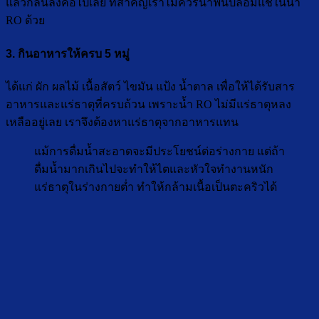
แล้วกลืนลงคอไปเลย ที่สำคัญเราไม่ควรนำฟันปลอมแช่ในน้ำ
RO ด้วย
3. กินอาหารให้ครบ 5 หมู่
ได้แก่ ผัก ผลไม้ เนื้อสัตว์ ไขมัน แป้ง น้ำตาล เพื่อให้ได้รับสาร
อาหารและแร่ธาตุที่ครบถ้วน เพราะน้ำ RO ไม่มีแร่ธาตุหลง
เหลืออยู่เลย เราจึงต้องหาแร่ธาตุจากอาหารแทน
แม้การดื่มน้ำสะอาดจะมีประโยชน์ต่อร่างกาย แต่ถ้า
ดื่มน้ำมากเกินไปจะทำให้ไตและหัวใจทำงานหนัก
แร่ธาตุในร่างกายต่ำ ทำให้กล้ามเนื้อเป็นตะคริวได้