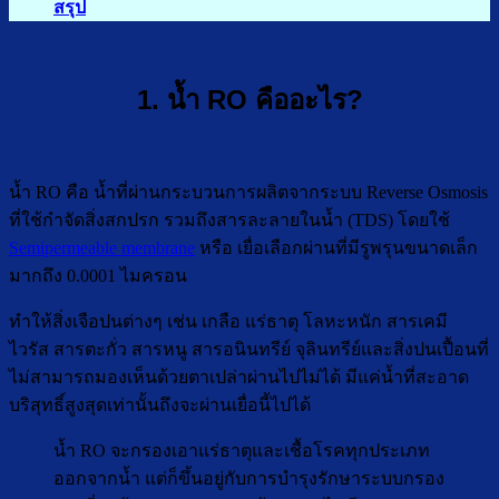
สรุป
1. น้ำ RO คืออะไร?
น้ำ RO คือ น้ำที่ผ่านกระบวนการผลิตจากระบบ Reverse Osmosis
ที่ใช้กำจัดสิ่งสกปรก รวมถึงสารละลายในน้ำ (TDS) โดยใช้
Semipermeable membrane
หรือ เยื่อเลือกผ่านที่มีรูพรุนขนาดเล็ก
มากถึง 0.0001 ไมครอน
ทำให้สิ่งเจือปนต่างๆ เช่น เกลือ แร่ธาตุ โลหะหนัก สารเคมี
ไวรัส สารตะกั่ว สารหนู สารอนินทรีย์ จุลินทรีย์และสิ่งปนเปื้อนที่
ไม่สามารถมองเห็นด้วยตาเปล่าผ่านไปไม่ได้ มีแค่น้ำที่สะอาด
บริสุทธิ์สูงสุดเท่านั้นถึงจะผ่านเยื่อนี้ไปได้
น้ำ RO จะกรองเอาแร่ธาตุและเชื้อโรคทุกประเภท
ออกจากน้ำ แต่ก็ขึ้นอยู่กับการบำรุงรักษาระบบกรอง