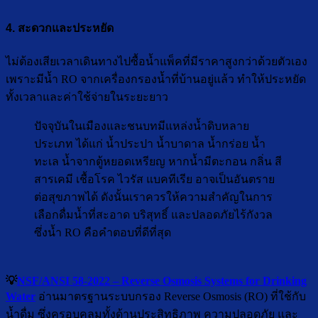
4. สะดวกและประหยัด
ไม่ต้องเสียเวลาเดินทางไปซื้อน้ำแพ็คที่มีราคาสูงกว่าด้วยตัวเอง
เพราะมีน้ำ RO จากเครื่องกรองน้ำที่บ้านอยู่แล้ว ทำให้ประหยัด
ทั้งเวลาและค่าใช้จ่ายในระยะยาว
ปัจจุบันในเมืองและชนบทมีแหล่งน้ำดิบหลาย
ประเภท ได้แก่ น้ำประปา น้ำบาดาล น้ำกร่อย น้ำ
ทะเล น้ำจากตู้หยอดเหรียญ หากน้ำมีตะกอน กลิ่น สี
สารเคมี เชื้อโรค ไวรัส แบคทีเรีย อาจเป็นอันตราย
ต่อสุขภาพได้ ดังนั้นเราควรให้ความสำคัญในการ
เลือกดื่มน้ำที่สะอาด บริสุทธิ์ และปลอดภัยไร้กังวล
ซึ่งน้ำ RO คือคำตอบที่ดีที่สุด
💡
NSF/ANSI 58-2022 – Reverse Osmosis Systems for Drinking
Water
อ่านมาตรฐานระบบกรอง Reverse Osmosis (RO) ที่ใช้กับ
น้ำดื่ม ซึ่งครอบคลุมทั้งด้านประสิทธิภาพ ความปลอดภัย และ