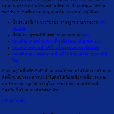
แน่นอน ประเทศเรามีหน่วยงานที่คอยกำกับดูแลคุณภาพชีวิต
ของประชาชนที่คอยออกกฎเกณฑ์มาตรฐานต่างๆ ได้แก่
น้ำประปาที่ผ่านการรับรอง มาตรฐานคุณภาพจาก
กรม
อนามัย
น้ำดื่มบรรจุขวดที่มีเลขสารบบอาหารของ
อย.
เกณฑ์คุณภาพน้ำประปาดื่มได้กรมอนามัย พ.ศ. 2563
เกณฑ์มาตรฐานน้ำบริโภคในภาชนะบรรจุปิดสนิท
เกณฑ์เสนอแนะคุณภาพน้ำบริโภคขององค์การอนามัย
โลก
ถ้าเราอยู่ในพื้นที่ที่เข้าถึงน้ำสะอาดได้ยาก หรือไม่สะดวกในการ
ติดตั้งระบบกรอง ควรนำน้ำไปต้มให้เดือดเพื่อฆ่าเชื้อโรค และ
เก็บรักษาอย่างถูกวิธี บรรจุในภาชนะที่สะอาด มีฝาปิดเพื่อ
ป้องกันเชื้อโรคและสัตว์ต่างๆด้วย
กลับสู่สารบัญ