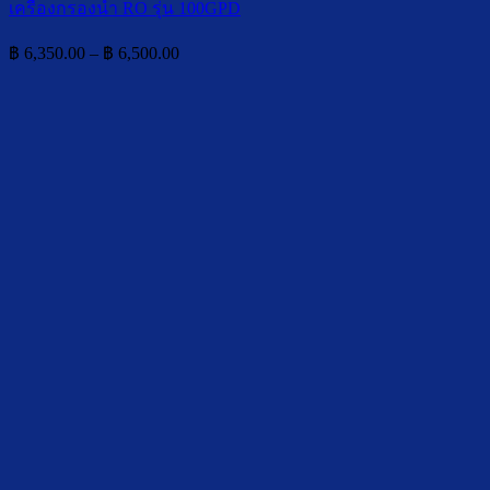
เครื่องกรองน้ำ RO รุ่น 100GPD
Price
฿
6,350.00
–
฿
6,500.00
range:
฿ 6,350.00
through
฿ 6,500.00