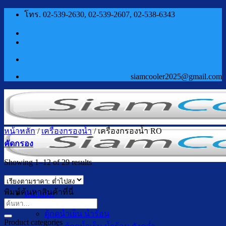
ข้าม
โทร. 02-539-2630, 02-539-2607, 02-538-6343
ไป
ยัง
เนื้อหา
siamcooler2025@gmail.com
หน้าหลัก
/
เครื่องกรองน้ำ
/
เครื่องกรองน้ำ RO
คัดกรอง
Sorted
Showing 1–12 of 29 results
by
price:
low
พิมพ์ค้นหาสินค้าที่นี่
หน้าแรก
to
สินค้า
ค้นหา:
high
ตู้กดน้ำเย็น น้ำร้อน
Product categories