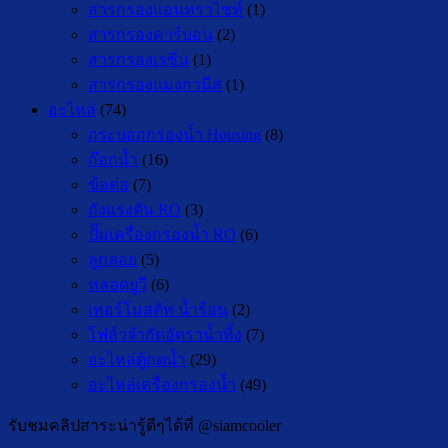
สารกรองแอนทราไซท์
(1)
สารกรองคาร์บอน
(2)
สารกรองเรซิ่น
(1)
สารกรองแมงกานีส
(1)
อะไหล่
(74)
กระบอกกรองน้ำ Housing
(8)
ก๊อกน้ำ
(16)
ข้อต่อ
(7)
ถังแรงดัน RO
(3)
ปั๊มเครื่องกรองน้ำ RO
(6)
ลูกลอย
(5)
หลอดยูวี
(6)
เทอร์โมสตัท น้ำร้อน
(2)
โฟล์วจำกัดอัตราน้ำทิ้ง
(7)
อะไหล่ตู้กดน้ำ
(29)
อะไหล่เครื่องกรองน้ำ
(49)
รับชมคลิปสาระน่ารู้ดีๆได้ที่ @siamcooler