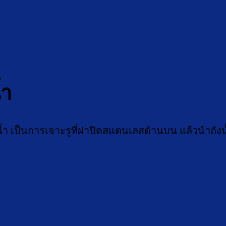
้ำ
งน้ำ เป็นการเจาะรูที่ฝาปิดสแตนเลสด้านบน แล้วนำถ