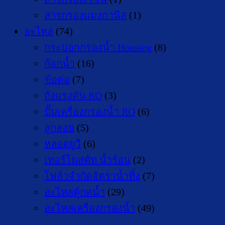
สารกรองแมงกานีส
(1)
อะไหล่
(74)
กระบอกกรองน้ำ Housing
(8)
ก๊อกน้ำ
(16)
ข้อต่อ
(7)
ถังแรงดัน RO
(3)
ปั๊มเครื่องกรองน้ำ RO
(6)
ลูกลอย
(5)
หลอดยูวี
(6)
เทอร์โมสตัท น้ำร้อน
(2)
โฟล์วจำกัดอัตราน้ำทิ้ง
(7)
อะไหล่ตู้กดน้ำ
(29)
อะไหล่เครื่องกรองน้ำ
(49)