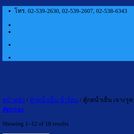
ข้าม
โทร. 02-539-2630, 02-539-2607, 02-538-6343
ไป
ยัง
เนื้อหา
หน้าหลัก
/
ตู้กดน้ำเย็น น้ำร้อน
/
ตู้กดน้ำเย็น เจาะรูคว
คัดกรอง
Sorted
Showing 1–12 of 18 results
by