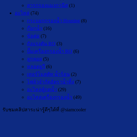
สารกรองแมงกานีส
(1)
อะไหล่
(74)
กระบอกกรองน้ำ Housing
(8)
ก๊อกน้ำ
(16)
ข้อต่อ
(7)
ถังแรงดัน RO
(3)
ปั๊มเครื่องกรองน้ำ RO
(6)
ลูกลอย
(5)
หลอดยูวี
(6)
เทอร์โมสตัท น้ำร้อน
(2)
โฟล์วจำกัดอัตราน้ำทิ้ง
(7)
อะไหล่ตู้กดน้ำ
(29)
อะไหล่เครื่องกรองน้ำ
(49)
รับชมคลิปสาระน่ารู้ดีๆได้ที่ @siamcooler