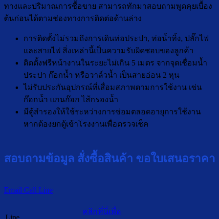
ทางและปริมาณการซื้อขาย สามารถทักมาสอบถามพูดคุยเบื้อง
ต้นก่อนได้ตามช่องทางการติดต่อด้านล่าง
การติดตั้งไม่รวมถึงการเดินท่อประปา, ท่อน้ำทิ้ง, ปลั๊กไฟ
และสายไฟ สิ่งเหล่านี้เป็นความรับผิดชอบของลูกค้า
ติดตั้งฟรีหน้างานในระยะไม่เกิน 5 เมตร จากจุดเชื่อมน้ำ
ประปา ก๊อกน้ำ หรือวาล์วน้ำ เป็นสายอ่อน 2 หุน
ไม่รับประกันอุปกรณ์ที่เสื่อมสภาพตามการใช้งาน เช่น
ก๊อกน้ำ แกนก๊อก ไส้กรองน้ำ
มีตู้สำรองให้ใช้ระหว่างการซ่อมตลอดอายุการใช้งาน
หากต้องยกตู้เข้าโรงงานเพื่อตรวจเช็ค
สอบถามข้อมูล สั่งซื้อสินค้า ขอใบเสนอราคา
Email
Call
Line
คลิกที่นี่เพื่อ
Line