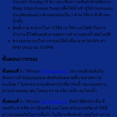
กระบอก Housing 10 นิ้ว และเพิ่มความดันน้ำด้วยปั๊มแรง
ดันสูง (High Pressure Pump) เพื่อให้น้ำเข้าสู่ไส้กรองเมมเบ
รน (Membrane) แล้วแยกออกเป็น 2 ส่วน ได้แก่ น้ำดี และ
น้ำทิ้ง
ติดตั้งง่าย สะดวกในการใช้งาน ใช้ระบบไฟฟ้าในการ
ทำงาน มีโซลินอยด์ ควบคุมการทำงานของน้ำอัตโนมัติ
ความสามารถในการกรองได้น้ำที่สะอาด 94-99% ค่า
PPM ประมาณ 10 PPM
ขั้นตอนการกรอง
ขั้นตอนที่ 1 :
ไส้กรอง
PP Sediment 10″
ประกอบด้วยเส้นใย
สังเคราะห์ Polypropylene พันทับกันหลายชั้น ขนาดความ
ละเอียด 5 ไมครอน กรองสิ่งสกปรกที่มากับน้ำ ตะกอนหยาบ
สารแขวนลอย เช่น โคลน ทราย สนิม เหล็ก ตะไคร่น้ำ
ขั้นตอนที่ 1 :
ไส้กรอง
Gac Carbon 10″
มีหน้าที่ดักจับกลิ่น สี
คลอรีน สารพิษ สารอินทรีย์ และโลหะหนักบางชนิด ทำให้มี
ความปลอดภัยในการดื่มน้ำ ไม่มีสารพิษตกค้างอยู่ในร่างกาย