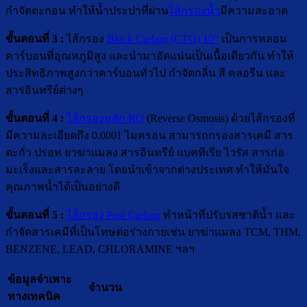
กำจัดตะกอน ทำให้น้ำประปาที่ผ่าน
ไส้กรองน้ำ
มีความสะอาด
ขั้นตอนที่ 3 :
ไส้กรอง
Block Carbon (CTO) 10″
เป็นการหลอม
คาร์บอนที่อุณหภูมิสูง และนำมาอัดแน่นเป็นเนื้อเดียวกัน ทำให้
ประสิทธิภาพสูงกว่าคาร์บอนทั่วไป กำจัดกลิ่น สี คลอรีน และ
สารอินทรีย์ต่างๆ
ขั้นตอนที่ 4 :
ไส้กรองหลัก RO
(Reverse Osmosis) ด้วยไส้กรองที่
มีความละเอียดถึง 0.0001 ไมครอน สามารถกรองสารเคมี สาร
ตะกั่ว ปรอท ยาฆ่าแมลง สารอินทรีย์ แบคทีเรีย ไวรัส สารก่อ
มะเร็งและสารละลาย โดยนำเข้าจากต่างประเทศ ทำให้มั่นใจ
คุณภาพน้ำได้เป็นอย่างดี
ขั้นตอนที่ 5 :
ไส้กรอง Post Carbon
ทำหน้าที่ปรับรสชาติน้ำ และ
กำจัดสารเคมีที่เป็นโทษต่อร่างกายเช่น ยาฆ่าแมลง TCM, THM,
BENZENE, LEAD, CHLORAMINE ฯลฯ
ข้อมูลจำเพาะ
จำนวน
ทางเทคนิค