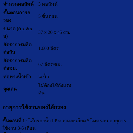
จำนวนคอลัมน์
3 คอลัมน์
ขั้นตอนการก
5 ขั้นตอน
รอง
ขนาด (
ก
x
ล
x
37 x 20 x 45 cm.
ส
)
อัตราการผลิต
1,600 ลิตร
ต่อวัน
อัตราการ
ผลิต
67 ลิตร/ชม.
ต่อชม
.
ท่อทางน้ำเข้า
¼ นิ้ว
ไม่ต้องใช้ถังแรง
จุดเด่น
ดัน
อายุการใช้งานของไส้กรอง
ขั้นตอนที่ 1
: ไส้กรองน้ำ PP ความละเอียด 5 ไมครอน อายุการ
ใช้งาน 3-6 เดือน