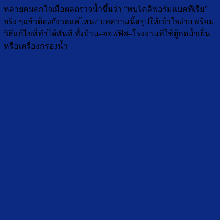
หลายคนตกใจเมื่อผลตรวจน้ำขึ้นว่า “พบโคลิฟอร์มแบคทีเรีย”
จริง ๆแล้วต้องกังวลแค่ไหน? บทความนี้สรุปให้เข้าใจง่าย พร้อม
วิธีแก้ไขที่ทำได้ทันที ทั้งบ้าน–ออฟฟิศ–โรงงานที่ใช้ตู้กดน้ำเย็น
หรือเครื่องกรองน้ำ