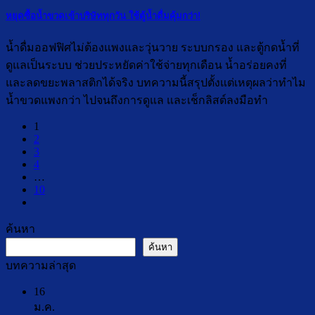
หยุดซื้อน้ำขวดเข้าบริษัททุกวัน ใช้ตู้น้ำดื่มคุ้มกว่า!
น้ำดื่มออฟฟิศไม่ต้องแพงและวุ่นวาย ระบบกรอง และตู้กดน้ำที่
ดูแลเป็นระบบ ช่วยประหยัดค่าใช้จ่ายทุกเดือน น้ำอร่อยคงที่
และลดขยะพลาสติกได้จริง บทความนี้สรุปตั้งแต่เหตุผลว่าทำไม
น้ำขวดแพงกว่า ไปจนถึงการดูแล และเช็กลิสต์ลงมือทำ
1
2
3
4
…
10
ค้นหา
ค้นหา
บทความล่าสุด
16
ม.ค.