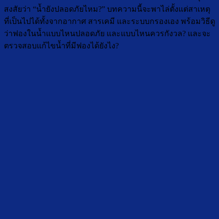
สงสัยว่า “น้ำยังปลอดภัยไหม?” บทความนี้จะพาไล่ตั้งแต่สาเหตุ
ที่เป็นไปได้ทั้งจากอากาศ สารเคมี และระบบกรองเอง พร้อมวิธีดู
ว่าฟองในน้ำแบบไหนปลอดภัย และแบบไหนควรกังวล? และจะ
ตรวจสอบแก้ไขน้ำที่มีฟองได้ยังไง?