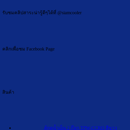
จาก
บน
ผ่าน
ชา
อะไร?
สาร
เครื่อง
รับชมคลิปสาระน่ารู้ดีๆได้ที่ @siamcooler
ติ
ตะกั่ว
กรอง
แปล
คือ
น้ำ
พร้
อะไร?
แล้ว
วิธี
ภัย
ถึง
แก้
เงียบ
มี
คลิกเพื่อชม Facebook Page
ที่
สี
ควร
เหลือง?
รู้
พร้อม
พร้อม
วิธี
แนวทาง
แก้
กรอง
สินค้า
ตะกั่ว
ใน
น้ำ
ตู้กดน้ำเย็น 2 ก๊อก TPW-CCRO สีขาว