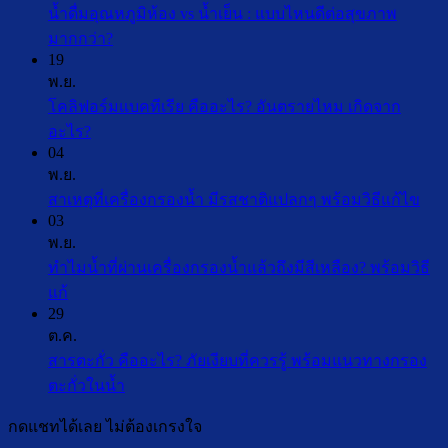
น้ำดื่มอุณหภูมิห้อง vs น้ำเย็น : แบบไหนดีต่อสุขภาพ
ไม่มี
มากกว่า?
19
ความ
พ.ย.
เห็น
โคลิฟอร์มแบคทีเรีย คืออะไร? อันตรายไหม เกิดจาก
บน
ไม่มี
อะไร?
น้ำ
04
ความ
ดื่ม
พ.ย.
เห็น
อุณหภูมิ
ไม่ม
สาเหตุที่เครื่องกรองน้ำ มีรสชาติแปลกๆ พร้อมวิธีแก้ไข
บน
ห้อง
03
คว
โค
vs
พ.ย.
เห็น
ลิ
น้ำ
ทำไมน้ำที่ผ่านเครื่องกรองน้ำแล้วถึงมีสีเหลือง? พร้อมวิธี
บน
ฟอร์ม
เย็น
ไม่มี
แก้
สาเห
:
แบคทีเรีย
29
ความ
แบบ
ที่
คือ
ต.ค.
เห็น
ไหน
เครื
อะไร?
สารตะกั่ว คืออะไร? ภัยเงียบที่ควรรู้ พร้อมแนวทางกรอง
บน
ดี
กรอ
อันตราย
ไม่มี
ตะกั่วในน้ำ
ทำไม
ต่อ
น้ำ
ไหม
ความ
น้ำ
สุขภาพ
มี
กดแชทได้เลย ไม่ต้องเกรงใจ
เกิด
เห็น
ที่
มากกว่า?
รส