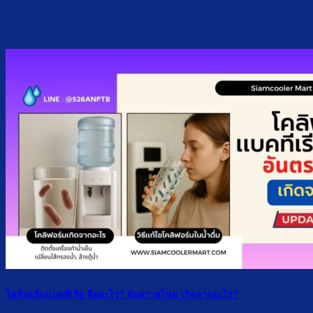
โคลิฟอร์มแบคทีเรีย คืออะไร? อันตรายไหม เกิดจากอะไร?