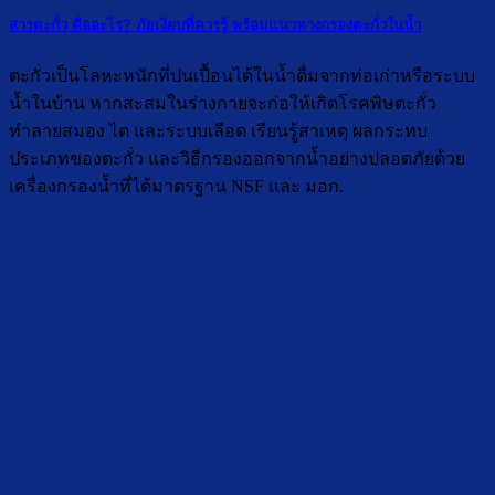
สารตะกั่ว คืออะไร? ภัยเงียบที่ควรรู้ พร้อมแนวทางกรองตะกั่วในน้ำ
ตะกั่วเป็นโลหะหนักที่ปนเปื้อนได้ในน้ำดื่มจากท่อเก่าหรือระบบ
น้ำในบ้าน หากสะสมในร่างกายจะก่อให้เกิดโรคพิษตะกั่ว
ทำลายสมอง ไต และระบบเลือด เรียนรู้สาเหตุ ผลกระทบ
ประเภทของตะกั่ว และวิธีกรองออกจากน้ำอย่างปลอดภัยด้วย
เครื่องกรองน้ำที่ได้มาตรฐาน NSF และ มอก.