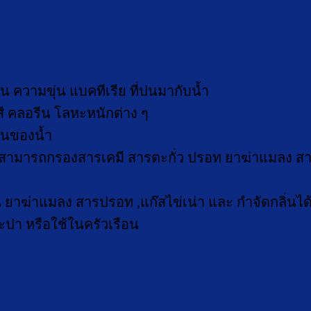
ความขุ่น แบคทีเรีย ที่ปนมากับน้ำ
สี คลอรีน โลหะหนักต่าง ๆ
ูนของน้ำ
สามารถกรองสารเคมี สารตะกั่ว ปรอท ยาฆ่าแมลง สารอ
น ยาฆ่าแมลง สารปรอท ,แก๊สไข่เน่า และ กำจัดกลิ่นได้
ะปา หรือใช้ในครัวเรือน