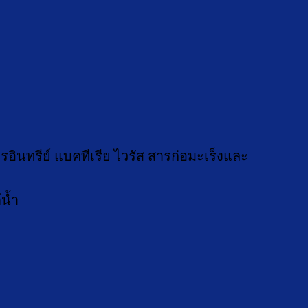
ินทรีย์ แบคทีเรีย ไวรัส สารก่อมะเร็งและ
น้ำ