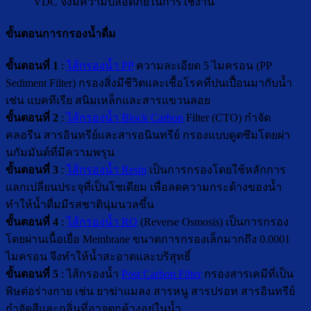
VDC จึงมีความปลอดภัยในการใช้งาน
ขั้นตอนการกรองน้ำดื่ม
ขั้นตอนที่ 1
:
ไส้กรองน้ำ PP
ความละเอียด 5 ไมครอน (PP
Sediment Filter) กรองสิ่งมีชีวิตและเชื้อโรคที่ปนเปื้อนมากับน้ำ
เช่น แบคทีเรีย สนิมเหล็กและสารแขวนลอย
ขั้นตอนที่ 2
:
ไส้กรองน้ำ Block Carbon
Filter (CTO) กำจัด
คลอรีน สารอินทรีย์และสารอนินทรีย์ กรองแบบดูดซึมโดยผ่า
นกัมมันต์ที่มีความพรุน
ขั้นตอนที่ 3
:
ไส้กรองน้ำ Resin
เป็นการกรองโดยใช้หลักการ
แลกเปลี่ยนประจุที่เป็นโซเดียม เพื่อลดความกระด้างของน้ำ
ทำให้น้ำดื่มมีรสชาตินุ่มนวลขึ้น
ขั้นตอนที่ 4
:
ไส้กรองน้ำ RO
(Reverse Osmosis) เป็นการกรอง
โดยผ่านเนื้อเยื่อ Membrane ขนาดการกรองเล็กมากถึง 0.0001
ไมครอน จึงทำให้น้ำสะอาดและบริสุทธิ์
ขั้นตอนที่ 5
: ไส้กรองน้ำ
Post Carbon Filter
กรองสารเคมีที่เป็น
พิษต่อร่างกาย เช่น ยาฆ่าแมลง สารหนู สารปรอท สารอินทรีย์
กำจัดสีและกลิ่นที่อาจตกค้างอยู่ในน้ำ