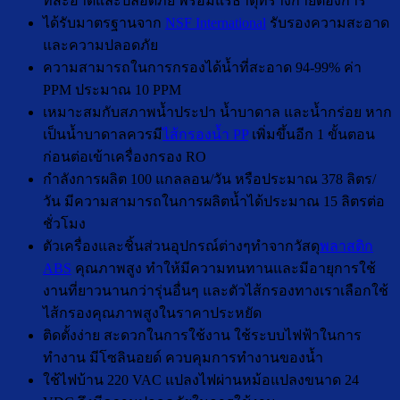
ที่สะอาดและปลอดภัย พร้อมแรธาตุที่ร่างกายต้องการ
ได้รับมาตรฐานจาก
NSF International
รับรองความสะอาด
และความปลอดภัย
ความสามารถในการกรองได้น้ำที่สะอาด 94-99% ค่า
PPM ประมาณ 10 PPM
เหมาะสมกับสภาพน้ำประปา น้ำบาดาล และน้ำกร่อย หาก
เป็นน้ำบาดาลควรมี
ไส้กรองน้ำ PP
เพิ่มขึ้นอีก 1 ขั้นตอน
ก่อนต่อเข้าเครื่องกรอง RO
กำลังการผลิต 100 แกลลอน/วัน หรือประมาณ 378 ลิตร/
วัน มีความสามารถในการผลิตน้ำได้ประมาณ 15 ลิตรต่อ
ชั่วโมง
ตัวเครื่องและชิ้นส่วนอุปกรณ์ต่างๆทำจากวัสดุ
พลาสติก
ABS
คุณภาพสูง ทำให้มีความทนทานและมีอายุการใช้
งานที่ยาวนานกว่ารุ่นอื่นๆ และตัวไส้กรองทางเราเลือกใช้
ไส้กรองคุณภาพสูงในราคาประหยัด
ติดตั้งง่าย สะดวกในการใช้งาน ใช้ระบบไฟฟ้าในการ
ทำงาน มีโซลินอยด์ ควบคุมการทำงานของน้ำ
ใช้ไฟบ้าน 220 VAC แปลงไฟผ่านหม้อแปลงขนาด 24