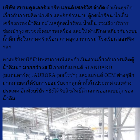
บริษัท สยามคูลเลอร์ มาร์ท แอนด์ เซอร์วิส จำกัด
ดำเนินธุรกิจ
เกี่ยวกับการผลิต นำเข้า และจัดจำหน่าย ตู้กดน้ำร้อน น้ำเย็น
เครื่องกรองน้ำดื่ม อะไหล่ตู้กดน้ำร้อน น้ำเย็น รวมถึง บริการ
ซ่อมบำรุง ตรวจเช็คสภาพเครื่อง และให้คำปรึกษาเกี่ยวกับระบบ
น้ำดื่ม ทั้งในภาคครัวเรือน ภาคอุตสาหกรรม โรงเรียน ออฟฟิศ
ฯลฯ
ทางบริษัทฯได้มีประสบการณ์และดำเนินงานเกี่ยวกับการผลิตตู้
น้ำดื่มมา
มากกว่า 20 ปี
ภายใต้แบรนด์ STANDARD
(สแตนดาร์ด) , AURORA (ออโรร่า) และแบรนด์ OEM ต่างๆอีก
มากมายจนได้รับการยอมรับจากลูกค้าทั้งในประเทศ และต่าง
ประเทศ อีกทั้งบริษัทฯยังได้รับลิขสิทธิ์ด้านการออกแบบตู้กรอง
น้ำดื่ม