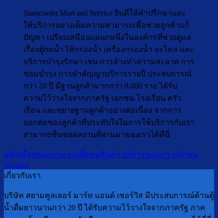
Siamcooler Mart and Service ยินดีให้คำปรึกษาและ
ให้บริการอย่างเต็มความสามารถเพื่อช่วยลูกค้าแก้
ปัญหา เปรียบเสมือนแผนกหนึ่งในองค์กรที่ช่วยดูแล
เรื่องตู้กดน้ำ ไส้กรองน้ำ เครื่องกรองน้ำ อะไหล่ และ
บริการบำรุงรักษา เช่น การล้างทำความสะอาด การ
ซ่อมบำรุง การทำสัญญาบริการรายปี ประสบการณ์
กว่า 20 ปี มีฐานลูกค้ามากกว่า 8,000 ราย ได้รับ
ความไว้วางใจจากภาครัฐ เอกชน โรงเรียน ครัว
เรือน และขยายฐานลูกค้าอย่างต่อเนื่อง จากการ
บอกต่อของลูกค้าที่ประทับใจในการใช้บริการกับเรา
สามารถชื่นชมผลงานที่ผ่านมาของเราได้ที่นี่
คลิกเพื่อชมผลงาน
กดเพื่อชมสินค้า
บริการของเรา
คลิกชม
Youtube
เกี่ยวกับเรา
บริษัท สยามคูลเลอร์ มาร์ท แอนด์ เซอร์วิส มีประสบการณ์ด้านตู้
น้ำดื่มยาวนานกว่า 20 ปี ได้รับความไว้วางใจจากภาครัฐ ภาค