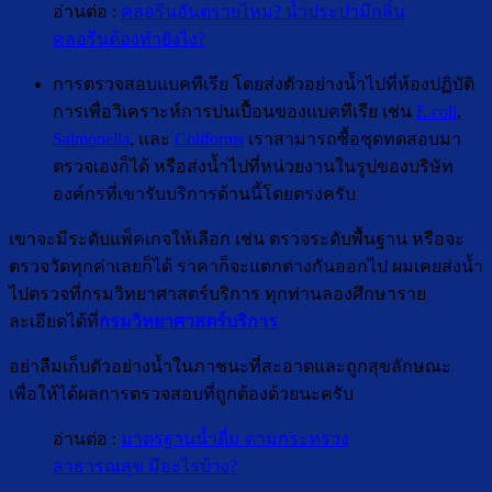
อ่านต่อ :
คลอรีนอันตรายไหม? น้ำประปามีกลิ่น
คลอรีนต้องทำยังไง?
การตรวจสอบแบคทีเรีย โดยส่งตัวอย่างน้ำไปที่ห้องปฏิบัติ
การเพื่อวิเคราะห์การปนเปื้อนของแบคทีเรีย เช่น
E.coli
,
Salmonella
, และ
Coliforms
เราสามารถซื้อชุดทดสอบมา
ตรวจเองก็ได้ หรือส่งน้ำไปที่หน่วยงานในรูปของบริษัท
องค์กรที่เขารับบริการด้านนี้โดยตรงครับ
เขาจะมีระดับแพ็คเกจให้เลือก เช่น ตรวจระดับพื้นฐาน หรือจะ
ตรวจวัดทุกค่าเลยก็ได้ ราคาก็จะแตกต่างกันออกไป ผมเคยส่งน้ำ
ไปตรวจที่กรมวิทยาศาสตร์บริการ ทุกท่านลองศึกษาราย
ละเอียดได้ที่
กรมวิทยาศาสตร์บริการ
อย่าลืมเก็บตัวอย่างน้ำในภาชนะที่สะอาดและถูกสุขลักษณะ
เพื่อให้ได้ผลการตรวจสอบที่ถูกต้องด้วยนะครับ
อ่านต่อ :
มาตรฐานน้ำดื่ม ตามกระทรวง
สาธารณสุข มีอะไรบ้าง?