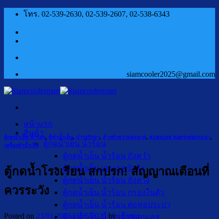
ข้าม
โทร. 02-539-2630, 02-539-2607, 02-538-6343
ไป
ยัง
เนื้อหา
siamcooler2025@gmail.com
หน้าแรก
สินค้า
ตู้กดน้ำเย็น น้ำร้อน
,
ตู้ทำน้ำเย็น
,
บำรุงรักษา
,
ล้างทำความสะอาด
,
สแตนเลส ต่อตรงท่อประปา
,
ตู้กดน้ำเย็น น้ำร้อน
เครื่องทำน้ำเย็น
ตู้กดน้ำเย็น น้ำร้อน ถังคว่ำ
ตู้กดน้ำเย็น เจาะรูคว่ำถัง
ตู้กดน้ำโรงเรียน สกปรก! สัญญาณเตือนที่
ตู้กดน้ำเย็น น้ำร้อน ถังล่าง
ควรระวัง
ตู้กดน้ำเย็น น้ำร้อน กรองในตัว
ตู้กดน้ำเย็น น้ำร้อน ต่อท่อประปา
Posted on
23/01/2025
13/05/2025
by
เฮียชุง
ตู้กดน้ำเย็น น้ำร้อน สแตนเลส