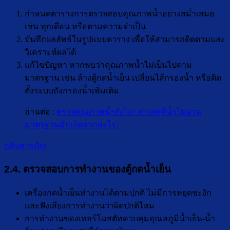
กำหนดตารางการตรวจสอบคุณภาพน้ำอย่างสม่ำเสมอ
เช่น ทุกเดือน หรือตามความจำเป็น
บันทึกผลลัพธ์ในรูปแบบตาราง เพื่อให้สามารถติดตามและ
วิเคราะห์ผลได้
แก้ไขปัญหา หากพบว่าคุณภาพน้ำไม่เป็นไปตาม
มาตรฐาน เช่น ล้างตู้กดน้ำเย็น เปลี่ยนไส้กรองน้ำ หรือติด
ตั้งระบบถังกรองน้ำเพิ่มเติม
อ่านต่อ :
ตรวจคุณภาพน้ำยังไง? สาเหตุที่น้ำไม่ผ่าน
มาตรฐานมักเกิดจากอะไร?
กลับสารบัญ
2.4. ตรวจสอบการทำงานของตู้กดน้ำเย็น
เครื่องกดน้ำเย็นทำงานได้ตามปกติ ไม่มีการหยุดชะงัก
และฟังเสียงการทำงานว่าผิดปกติไหม
การทำงานของเทอร์โมสตัทควบคุมอุณหภูมิน้ำเย็น-น้ำ