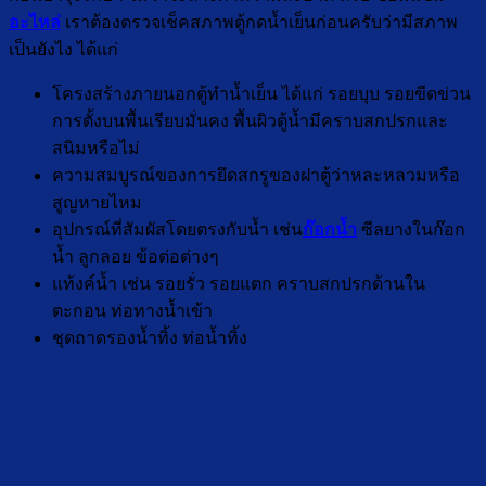
อะไหล่
เราต้องตรวจเช็คสภาพตู้กดน้ำเย็นก่อนครับว่ามีสภาพ
เป็นยังไง ได้แก่
โครงสร้างภายนอกตู้ทำน้ำเย็น ได้แก่ รอยบุบ รอยขีดข่วน
การตั้งบนพื้นเรียบมั่นคง พื้นผิวตู้น้ำมีคราบสกปรกและ
สนิมหรือไม่
ความสมบูรณ์ของการยึดสกรูของฝาตู้ว่าหละหลวมหรือ
สูญหายไหม
อุปกรณ์ที่สัมผัสโดยตรงกับน้ำ เช่น
ก๊อกน้ำ
ซีลยางในก๊อก
น้ำ ลูกลอย ข้อต่อต่างๆ
แท้งค์น้ำ เช่น รอยรั่ว รอยแตก คราบสกปรกด้านใน
ตะกอน ท่อทางน้ำเข้า
ชุดถาดรองน้ำทิ้ง ท่อน้ำทิ้ง