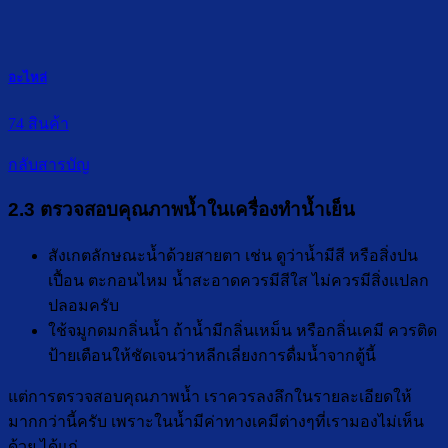
อะไหล่
74 สินค้า
กลับสารบัญ
2.3 ตรวจสอบคุณภาพน้ำในเครื่องทำน้ำเย็น
สังเกตลักษณะน้ำด้วยสายตา เช่น ดูว่าน้ำมีสี หรือสิ่งปน
เปื้อน ตะกอนไหม น้ำสะอาดควรมีสีใส ไม่ควรมีสิ่งแปลก
ปลอมครับ
ใช้จมูกดมกลิ่นน้ำ ถ้าน้ำมีกลิ่นเหม็น หรือกลิ่นเคมี ควรติด
ป้ายเตือนให้ชัดเจนว่าหลีกเลี่ยงการดื่มน้ำจากตู้นี้
แต่การตรวจสอบคุณภาพน้ำ เราควรลงลึกในรายละเอียดให้
มากกว่านี้ครับ เพราะในน้ำมีค่าทางเคมีต่างๆที่เรามองไม่เห็น
ด้วย ได้แก่