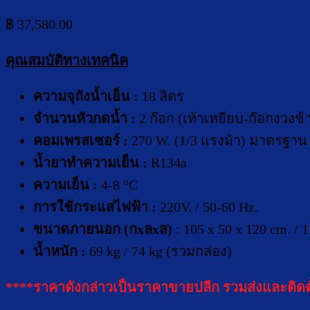
฿
37,580.00
คุณสมบัติทางเทคนิค
ความจุถังน้ำเย็น :
18 ลิตร
จำนวนหัวกดน้ำ :
2 ก๊อก
(เท้าเหยียบ-ก๊อกงวงช้
คอมเพร
ส
เซอร์ :
270 W. (1/3 แรงม้า) มาตรฐาน 
น้ำยาทำความเย็น :
R134a
ความเย็น :
4-8 °C
การใช้กระแสไฟฟ้า :
220V. / 50-60 Hz.
ขนาดภายนอก (กxลxส)
: 105 x 50 x 120 cm. /
น้ำหนัก :
69 kg / 74 kg (รวมกล่อง)
****ราคาดังกล่าวเป็นราคาขายปลีก รวมส่งและติ