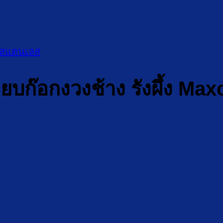
อน สแตนเลส
เหยียบก๊อกงวงช้าง รังผึ้ง 