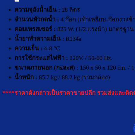
ความจุถังน้ำเย็น :
28 ลิตร
จำนวนหัวกดน้ำ :
4 ก๊อก
(เท้าเหยียบ-ก๊อกงวงช้
คอมเพร
ส
เซอร์ :
825 W. (1/2 แรงม้า) มาตรฐาน 
น้ำยาทำความเย็น :
R134a
ความเย็น :
4-8 °C
การใช้กระแสไฟฟ้า :
220V. / 50-60 Hz.
ขนาดภายนอก (กxลxส)
: 150 x 50 x 120 cm. /
น้ำหนัก :
85.7 kg / 88.2 kg (รวมกล่อง)
****ราคาดังกล่าวเป็นราคาขายปลีก รวมส่งและติ