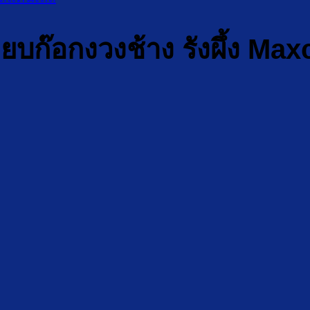
เหยียบก๊อกงวงช้าง รังผึ้ง 