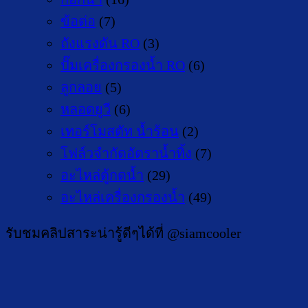
ข้อต่อ
(7)
ถังแรงดัน RO
(3)
ปั๊มเครื่องกรองน้ำ RO
(6)
ลูกลอย
(5)
หลอดยูวี
(6)
เทอร์โมสตัท น้ำร้อน
(2)
โฟล์วจำกัดอัตราน้ำทิ้ง
(7)
อะไหล่ตู้กดน้ำ
(29)
อะไหล่เครื่องกรองน้ำ
(49)
รับชมคลิปสาระน่ารู้ดีๆได้ที่ @siamcooler