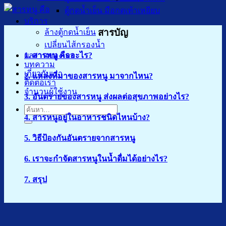
ตู้กดน้ำเย็น มือกดเท้าเหยียบ
บริการ
สารบัญ
ล้างตู้กดน้ำเย็น
เปลี่ยนไส้กรองน้ำ
ผลงานของเรา
1. สารหนู คืออะไร?
บทความ
เกี่ยวกับเรา
2. แหล่งที่มาของสารหนู มาจากไหน?
ติดต่อเรา
จำนวนผู้ใช้งาน
3. อันตรายของสารหนู ส่งผลต่อสุขภาพอย่างไร?
ค้นหา:
4. สารหนูอยู่ในอาหารชนิดไหนบ้าง?
5. วิธีป้องกันอันตรายจากสารหนู
6. เราจะกำจัดสารหนูในน้ำดื่มได้อย่างไร?
7. สรุป