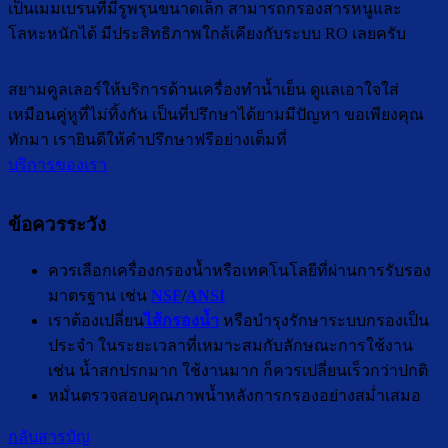
เป็นเมมเบรนที่มีรูพรุนขนาดเล็ก สามารถกรองสารหนูและ
โลหะหนักได้ มีประสิทธิภาพใกล้เคียงกับระบบ RO เลยครับ
สยามคูลเลอร์ให้บริการด้านเครื่องทำน้ำเย็น ดูแลเอาใจใส่
เหมือนคู่หูที่ไม่ทิ้งกัน เป็นที่ปรึกษาได้ยามมีปัญหา ขอเพียงคุณ
ทักมา เรายินดีให้คำปรึกษาฟรีอย่างเต็มที่
บริการของเรา
ข้อควรระวัง
ควรเลือกเครื่องกรองน้ำหรือเทคโนโลยีที่ผ่านการรับรอง
มาตรฐาน เช่น
NSF
/
ANSI
เราต้องเปลี่ยน
ไส้กรองน้ำ
หรือบำรุงรักษาระบบกรองเป็น
ประจำ ในระยะเวลาที่เหมาะสมกับลักษณะการใช้งาน
เช่น น้ำสกปรกมาก ใช้งานมาก ก็ควรเปลี่ยนเร็วกว่าปกติ
หมั่นตรวจสอบคุณภาพน้ำหลังการกรองอย่างสม่ำเสมอ
กลับสารบัญ