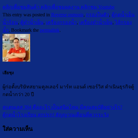
คลิกเพื่อชมสินค้า
คลิกเพื่อชมผลงาน
คลิกชม Youtube
This entry was posted in
Reverse osmosis
,
กรองในตัว
,
ตู้กดน้ำเย็น
น้ำร้อน
,
ตู้ทำน้ำเย็น
,
เครื่องกรองน้ำ
,
เครื่องทำน้ำเย็น
,
ไส้กรอง
น้ำ
. Bookmark the
permalink
.
เฮียชุง
ผู้ก่อตั้งบริษัทสยามคูลเลอร์ มาร์ท แอนด์ เซอร์วิส ดำเนินธุรกิจตู้
กดน้ำกว่า 20 ปี
สแตนเลส 304 คืออะไร เป็นสนิมไหม มีคุณสมบัติอย่างไร?
ตู้กดน้ำโรงเรียน สกปรก! สัญญาณเตือนที่ควรระวัง
ใส่ความเห็น