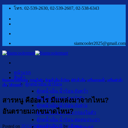
ข้าม
โทร. 02-539-2630, 02-539-2607, 02-538-6343
ไป
ยัง
เนื้อหา
siamcooler2025@gmail.com
หน้าแรก
สินค้า
Reverse osmosis
,
กรองในตัว
,
ตู้กดน้ำเย็น น้ำร้อน
,
ตู้ทำน้ำเย็น
,
เครื่องกรองน้ำ
,
เครื่องทำน้ำ
ตู้กดน้ำเย็น น้ำร้อน
เย็น
,
ไส้กรองน้ำ
ตู้กดน้ำเย็น น้ำร้อน ถังคว่ำ
ตู้กดน้ำเย็น เจาะรูคว่ำถัง
สารหนู คืออะไร มีแหล่งมาจากไหน?
ตู้กดน้ำเย็น น้ำร้อน ถังล่าง
อันตรายมากขนาดไหน?
ตู้กดน้ำเย็น น้ำร้อน กรองในตัว
ตู้กดน้ำเย็น น้ำร้อน ต่อท่อประปา
Posted on
25/12/2024
13/05/2025
by
เฮียชุง
ตู้กดน้ำเย็น น้ำร้อน สแตนเลส