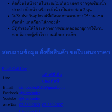
ติดตั้งฟรีหน้างานในระยะไม่เกิน 5 เมตร จากจุดเชื่อมน้ำ
ประปา ก๊อกน้ำ หรือวาล์วน้ำ เป็นสายอ่อน 2 หุน
ไม่รับประกันอุปกรณ์ที่เสื่อมสภาพตามการใช้งาน เช่น
ก๊อกน้ำ แกนก๊อก ไส้กรองน้ำ
มีตู้สำรองให้ใช้ระหว่างการซ่อมตลอดอายุการใช้งาน
หากต้องยกตู้เข้าโรงงานเพื่อตรวจเช็ค
สอบถามข้อมูล สั่งซื้อสินค้า ขอใบเสนอราคา
Email
Call
Line
คลิกที่นี่เพื่อ
Line
Chat ทันที
E-mail
siamcooler2025@gmail.com
Facebook
@siamcooler
Youtube
@siamcooler
02-539-2630
02-539-2607
ออฟฟิศ
02-538-6343