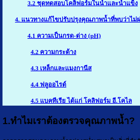
3.2 ชุดทดสอบโคลิฟอร์มในน้ำและน้ำแข็ง
4. แนวทางแก้ไขปรับปรุงคุณภาพน้ำที่พบว่าไม่
4.1 ความเป็นกรด-ด่าง (pH)
4.2 ความกระด้าง
4.3 เหล็กและแมงกานีส
4.4 ฟลูออไรด์
4.5 แบคทีเรีย ได้แก่ โคลิฟอร์ม อี.โคไล
1.ทำไมเราต้องตรวจคุณภาพน้ำ?