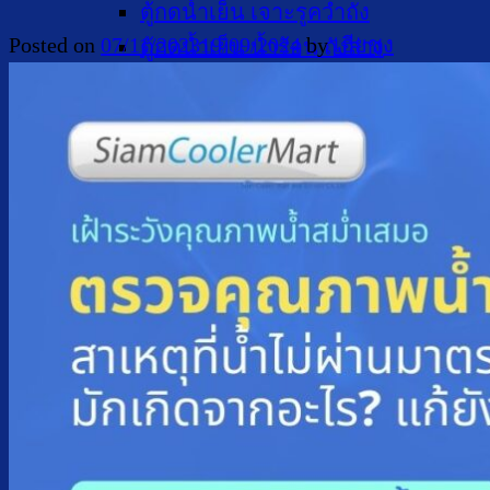
ตู้กดน้ำเย็น เจาะรูคว่ำถัง
Posted on
07/11/2023
19/09/2024
by
เฮียชุง
ตู้กดน้ำเย็น น้ำร้อน ถังล่าง
ตู้กดน้ำเย็น น้ำร้อน กรองในตัว
ตู้กดน้ำเย็น น้ำร้อน ต่อท่อประปา
ตู้กดน้ำเย็น น้ำร้อน สแตนเลส
ตู้กดน้ำเย็น มือกดเท้าเหยียบ
บริการ
ล้างตู้กดน้ำเย็น
เปลี่ยนไส้กรองน้ำ
ผลงานของเรา
บทความ
เกี่ยวกับเรา
ติดต่อเรา
จำนวนผู้ใช้งาน
ค้นหา: