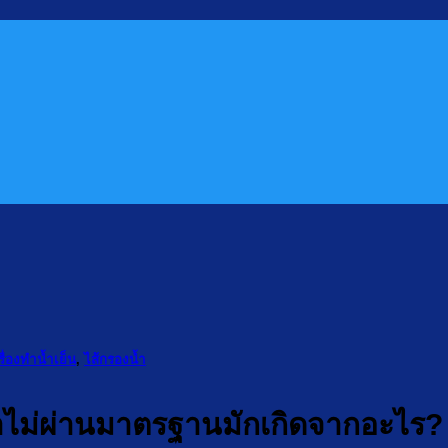
รื่องทำน้ำเย็น
,
ไส้กรองน้ำ
้ำไม่ผ่านมาตรฐานมักเกิดจากอะไร?