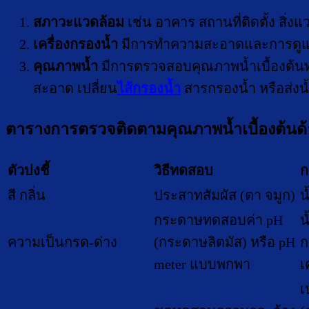
สภาวะแวดล้อม
เช่น อาคาร สถานที่ติดตั้ง สิ่ง
เครื่องกรองน้ำ
มีการทำความสะอาดและการดูแลร
คุณภาพน้ำ
มีการตรวจสอบคุณภาพน้ำเบื้องต้นทางฟิ
สะอาด เปลี่ยน
ไส้กรองน้ำ
สารกรองน้ำ หรือส่งน
ตารางการตรวจติดตามคุณภาพน้ำเบื้องต้นด้านฟ
ตัวบ่งชี้
วิธีทดสอบ
ก
สี กลิ่น
ประสาทสัมผัส (ตา จมูก)
น
กระดาษทดสอบค่า pH
น
ความเป็นกรด-ด่าง
(กระดาษลิตมัส) หรือ pH
ก
meter แบบพกพา
เ
เ