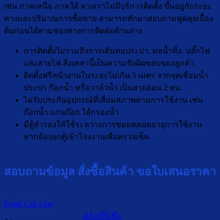
เช่น ภาคเหนือ ภาคใต้ ทางเราไม่มีบริการติดตั้ง ขึ้นอยู่กับระยะ
ทางและปริมาณการซื้อขาย สามารถทักมาสอบถามพูดคุยเบื้อง
ต้นก่อนได้ตามช่องทางการติดต่อด้านล่าง
การติดตั้งไม่รวมถึงการเดินท่อประปา, ท่อน้ำทิ้ง, ปลั๊กไฟ
และสายไฟ สิ่งเหล่านี้เป็นความรับผิดชอบของลูกค้า
ติดตั้งฟรีหน้างานในระยะไม่เกิน 5 เมตร จากจุดเชื่อมน้ำ
ประปา ก๊อกน้ำ หรือวาล์วน้ำ เป็นสายอ่อน 2 หุน
ไม่รับประกันอุปกรณ์ที่เสื่อมสภาพตามการใช้งาน เช่น
ก๊อกน้ำ แกนก๊อก ไส้กรองน้ำ
มีตู้สำรองให้ใช้ระหว่างการซ่อมตลอดอายุการใช้งาน
หากต้องยกตู้เข้าโรงงานเพื่อตรวจเช็ค
สอบถามข้อมูล สั่งซื้อสินค้า ขอใบเสนอราคา
Email
Call
Line
คลิกที่นี่เพื่อ