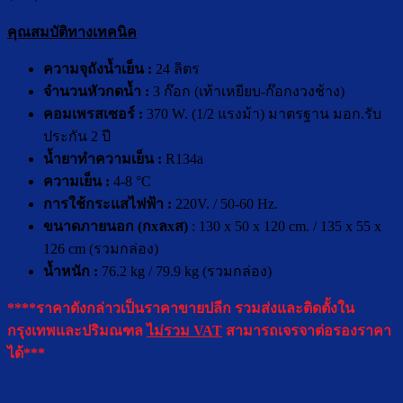
คุณสมบัติทางเทคนิค
ความจุถังน้ำเย็น :
24 ลิตร
จำนวนหัวกดน้ำ :
3 ก๊อก
(เท้าเหยียบ-ก๊อกงวงช้าง)
คอมเพร
ส
เซอร์ :
370 W. (1/2 แรงม้า) มาตรฐาน มอก.รับ
ประกัน 2 ปี
น้ำยาทำความเย็น :
R134a
ความเย็น :
4-8 °C
การใช้กระแสไฟฟ้า :
220V. / 50-60 Hz.
ขนาดภายนอก (กxลxส)
: 130 x 50 x 120 cm. / 135 x 55 x
126 cm (รวมกล่อง)
น้ำหนัก :
76.2 kg / 79.9 kg (รวมกล่อง)
****ราคาดังกล่าวเป็นราคาขายปลีก รวมส่งและติดตั้งใน
กรุงเทพและปริมณฑล
ไม่รวม VAT
สามารถเจรจาต่อรองราคา
ได้***