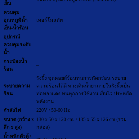
เย็น
ควบคุม
อุณหภูมิน้ำ
เทอร์โมสตัท
เย็น-น้ำร้อน
อุปกรณ์
–
ควบคุมระดับ
น้ำ
กระป๋องน้ำ
–
ร้อน
รังผึ้ง ชุดคอยส์ร้อนทนการกัดกร่อน ระบาย
ระบายความ
ความร้อนได้ดี ทางเดินน้ำยาภายในรังผึ้งเป็น
ร้อน
ท่อทองแดง ทนทุกการใช้งาน เย็นไว ประหยัด
พลังงาน
220V / 50-60 Hz
กำลังไฟ
ขนาด (กว้าง x
130 x 50 x 120 cm. / 135 x 55 x 126 cm (รวม
ลึก x สูง)
กล่อง)
น้ำหนักตัวตู้ /