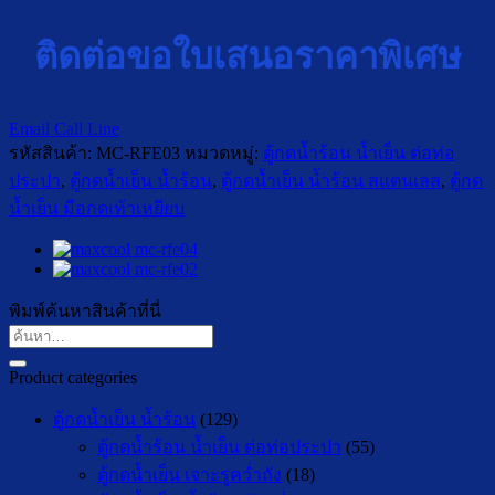
ติดต่อขอใบเสนอราคาพิเศษ
Email
Call
Line
รหัสสินค้า:
MC-RFE03
หมวดหมู่:
ตู้กดน้ำร้อน น้ำเย็น ต่อท่อ
ประปา
,
ตู้กดน้ำเย็น น้ำร้อน
,
ตู้กดน้ำเย็น น้ำร้อน สแตนเลส
,
ตู้กด
น้ำเย็น มือกดเท้าเหยียบ
พิมพ์ค้นหาสินค้าที่นี่
ค้นหา:
Product categories
ตู้กดน้ำเย็น น้ำร้อน
(129)
ตู้กดน้ำร้อน น้ำเย็น ต่อท่อประปา
(55)
ตู้กดน้ำเย็น เจาะรูคว่ำถัง
(18)