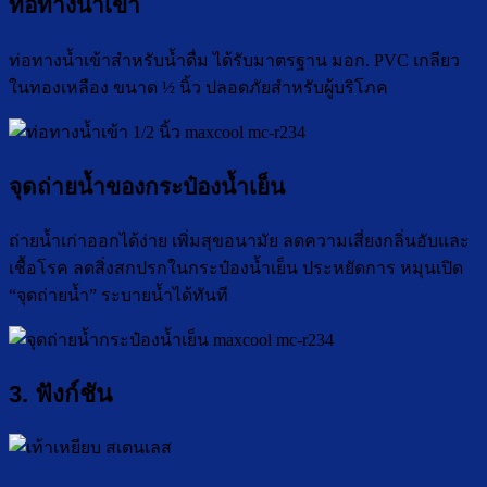
ท่อทางน้ำเข้า
ท่อทางน้ำเข้าสำหรับน้ำดื่ม ได้รับมาตรฐาน มอก. PVC เกลียว
ในทองเหลือง ขนาด ½ นิ้ว ปลอดภัยสำหรับผู้บริโภค
จุดถ่ายน้ำของกระป๋องน้ำเย็น
ถ่ายน้ำเก่าออกได้ง่าย เพิ่มสุขอนามัย ลดความเสี่ยงกลิ่นอับและ
เชื้อโรค ลดสิ่งสกปรกในกระป๋องน้ำเย็น ประหยัดการ หมุนเปิด
“จุดถ่ายน้ำ” ระบายน้ำได้ทันที
3. ฟังก์ชัน