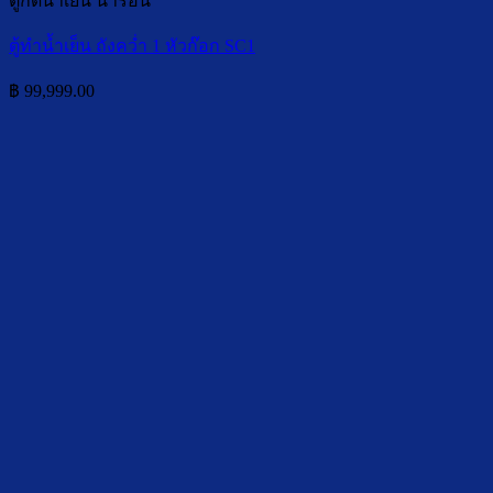
ตู้กดน้ำเย็น น้ำร้อน
ตู้ทำน้ำเย็น ถังคว่ำ 1 หัวก๊อก SC1
฿
99,999.00