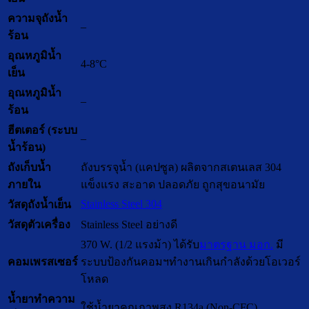
ความจุถังน้ำ
–
ร้อน
อุณหภูมิน้ำ
4-8°C
เย็น
อุณหภูมิน้ำ
–
ร้อน
ฮีตเตอร์ (ระบบ
–
น้ำร้อน)
ถังเก็บน้ำ
ถังบรรจุน้ำ (แคปซูล) ผลิตจากสเตนเลส 304
ภายใน
แข็งแรง สะอาด ปลอดภัย ถูกสุขอนามัย
Stainless Steel 304
วัสดุถังน้ำเย็น
วัสดุตัวเครื่อง
Stainless Steel อย่างดี
370 W. (1/2 แรงม้า) ได้รับ
มาตรฐาน มอก.
มี
คอมเพรสเซอร์
ระบบป้องกันคอมฯทำงานเกินกำลังด้วยโอเวอร์
โหลด
น้ำยาทำความ
ใช้น้ำยาคุณภาพสูง R134a (Non-CFC)