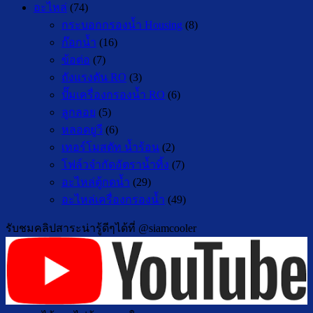
อะไหล่
(74)
กระบอกกรองน้ำ Housing
(8)
ก๊อกน้ำ
(16)
ข้อต่อ
(7)
ถังแรงดัน RO
(3)
ปั๊มเครื่องกรองน้ำ RO
(6)
ลูกลอย
(5)
หลอดยูวี
(6)
เทอร์โมสตัท น้ำร้อน
(2)
โฟล์วจำกัดอัตราน้ำทิ้ง
(7)
อะไหล่ตู้กดน้ำ
(29)
อะไหล่เครื่องกรองน้ำ
(49)
รับชมคลิปสาระน่ารู้ดีๆได้ที่ @siamcooler