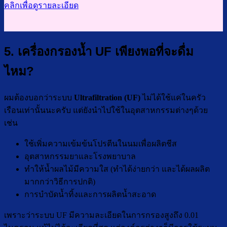
คลิกเพื่อดูรายละเอียด
5. เครื่องกรองน้ำ UF เพียงพอที่จะดื่ม
ไหม?
ผมต้องบอกว่าระบบ
Ultrafiltration (UF)
ไม่ได้ใช้แค่ในครัว
เรือนเท่านั้นนะครับ แต่ยังนำไปใช้ในอุตสาหกรรมต่างๆด้วย
เช่น
ใช้เพิ่มความเข้มข้นโปรตีนในนมเพื่อผลิตชีส
อุตสาหกรรมยาและโรงพยาบาล
ทำให้น้ำผลไม้มีความใส (ทำได้ง่ายกว่า และได้ผลผลิต
มากกว่าวิธีการปกติ)
การบำบัดน้ำทิ้งและการผลิตน้ำสะอาด
เพราะว่าระบบ UF มีความละเอียดในการกรองสูงถึง 0.01