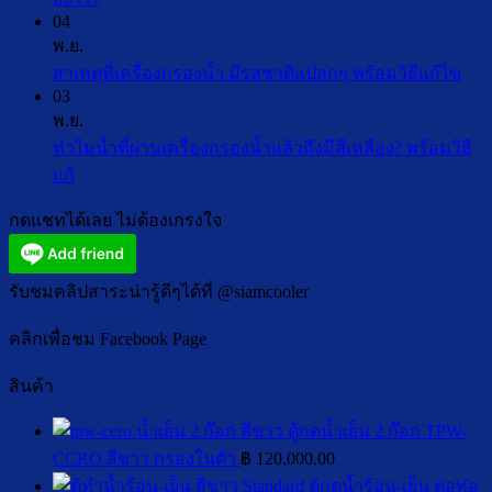
น้ำ
ชา
04
ความ
ดื่ม
ไทย
พ.ย.
เห็น
อุณหภูมิ
ให้
ไม่ม
สาเหตุที่เครื่องกรองน้ำ มีรสชาติแปลกๆ พร้อมวิธีแก้ไข
บน
ห้อง
อร่อย
03
คว
โค
vs
พ.ย.
หอม
เห็น
ลิ
น้ำ
ทำไมน้ำที่ผ่านเครื่องกรองน้ำแล้วถึงมีสีเหลือง? พร้อมวิธี
นัว
บน
ฟอร์ม
เย็น
ไม่มี
แก้
เข้ม
สาเห
:
แบคทีเรีย
ความ
ข้น
แบบ
ที่
คือ
กดแชทได้เลย ไม่ต้องเกรงใจ
เห็น
เหมือน
ไหน
เครื
อะไร?
บน
ร้าน
ดี
กรอ
อันตราย
ทำไม
ดัง!
ต่อ
น้ำ
รับชมคลิปสาระน่ารู้ดีๆได้ที่ @siamcooler
ไหม
น้ำ
สุขภาพ
มี
เกิด
ที่
คลิกเพื่อชม Facebook Page
มากกว่า?
รส
จาก
ผ่าน
ชา
อะไร?
สินค้า
เครื่อง
ติ
กรอง
แปล
ตู้กดน้ำเย็น 2 ก๊อก TPW-
น้ำ
พร้
CCRO สีขาว กรองในตัว
฿
120,000.00
แล้ว
วิธี
ตู้กดน้ำร้อน-เย็น ต่อท่อ