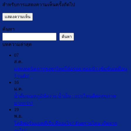
สำหรับการแสดงความเห็นครั้งถัดไป
ค้นหา
ค้นหา
บทความล่าสุด
07
ส.ค.
แจกเทคนิคการชงชาไทยให้อร่อย หอมนัว เข้มข้นเหมือน
ไม่มี
ร้านดัง!
16
ความ
ม.ค.
เห็น
น้ำดื่มอุณหภูมิห้อง vs น้ำเย็น : แบบไหนดีต่อสุขภาพ
บน
ไม่มี
มากกว่า?
แจก
19
ความ
เทคนิค
พ.ย.
เห็น
การ
โคลิฟอร์มแบคทีเรีย คืออะไร? อันตรายไหม เกิดจาก
บน
ชง
ไม่มี
อะไร?