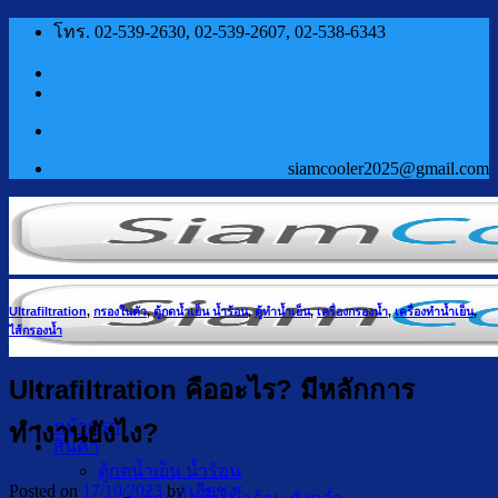
ข้าม
โทร. 02-539-2630, 02-539-2607, 02-538-6343
ไป
ยัง
เนื้อหา
siamcooler2025@gmail.com
Ultrafiltration
,
กรองในตัว
,
ตู้กดน้ำเย็น น้ำร้อน
,
ตู้ทำน้ำเย็น
,
เครื่องกรองน้ำ
,
เครื่องทำน้ำเย็น
,
ไส้กรองน้ำ
Ultrafiltration คืออะไร? มีหลักการ
หน้าแรก
ทำงานยังไง?
สินค้า
ตู้กดน้ำเย็น น้ำร้อน
Posted on
17/10/2023
by
เฮียชุง