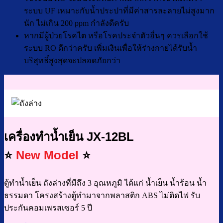
ระบบ UF เหมาะกับน้ำประปาที่มีค่าสารละลายไม่สูงมาก
นัก ไม่เกิน 200 ppm กำลังดีครับ
หากมีผู้ป่วยโรคไต หรือโรคประจำตัวอื่นๆ ควรเลือกใช้
ระบบ RO ดีกว่าครับ เพิ่มเงินเพื่อให้ร่างกายได้รับน้ำ
บริสุทธิ์สูงสุดจะปลอดภัยกว่า
เครื่องทำน้ำเย็น JX-12BL
⭐
New Model
⭐
ตู้ทำน้ำเย็น ถังล่างที่มีถึง 3 อุณหภูมิ ได้แก่ น้ำเย็น น้ำร้อน น้ำ
ธรรมดา โครงสร้างตู้ทำมาจากพลาสติก ABS ไม่ติดไฟ รับ
ประกันคอมเพรสเซอร์ 5 ปี