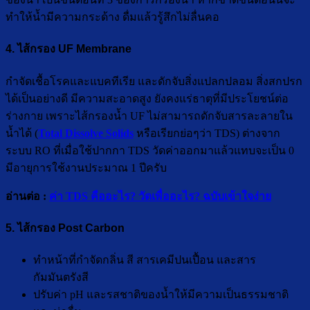
ทำให้น้ำมีความกระด้าง ดื่มแล้วรู้สึกไม่ลื่นคอ
4. ไส้กรอง UF Membrane
กำจัดเชื้อโรคและแบคทีเรีย และดักจับสิ่งแปลกปลอม สิ่งสกปรก
ได้เป็นอย่างดี มีความสะอาดสูง ยังคงแร่ธาตุที่มีประโยชน์ต่อ
ร่างกาย เพราะไส้กรองน้ำ UF ไม่สามารถดักจับสารละลายใน
น้ำได้ (
Total Dissolve Solids
หรือเรียกย่อๆว่า TDS) ต่างจาก
ระบบ RO ที่เมื่อใช้ปากกา TDS วัดค่าออกมาแล้วแทบจะเป็น 0
มีอายุการใช้งานประมาณ 1 ปีครับ
อ่านต่อ :
ค่า TDS คืออะไร? วัดเพื่ออะไร? ฉบับเข้าใจง่าย
5. ไส้กรอง Post Carbon
ทำหน้าที่กำจัดกลิ่น สี สารเคมีปนเปื้อน และสาร
กัมมันตรังสี
ปรับค่า pH และรสชาติของน้ำให้มีความเป็นธรรมชาติ