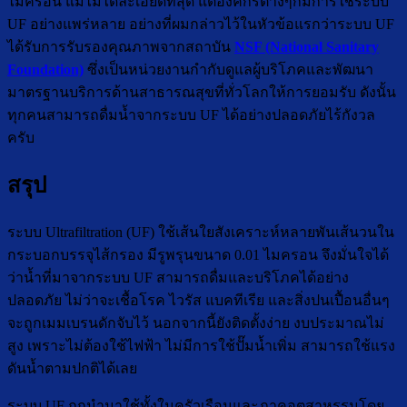
ไมครอน แม้ไม่ได้ละเอียดที่สุด แต่องค์กรต่างๆก็มีการใช้ระบบ
UF อย่างแพร่หลาย อย่างที่ผมกล่าวไว้ในหัวข้อแรกว่าระบบ UF
ได้รับการรับรองคุณภาพจากสถาบัน
NSF (National Sanitary
Foundation)
ซึ่งเป็นหน่วยงานกำกับดูแลผู้บริโภคและพัฒนา
มาตรฐานบริการด้านสาธารณสุขที่ทั่วโลกให้การยอมรับ ดังนั้น
ทุกคนสามารถดื่มน้ำจากระบบ UF ได้อย่างปลอดภัยไร้กังวล
ครับ
สรุป
ระบบ Ultrafiltration (UF) ใช้เส้นใยสังเคราะห์หลายพันเส้นวนใน
กระบอกบรรจุไส้กรอง มีรูพรุนขนาด 0.01 ไมครอน จึงมั่นใจได้
ว่าน้ำที่มาจากระบบ UF สามารถดื่มและบริโภคได้อย่าง
ปลอดภัย ไม่ว่าจะเชื้อโรค ไวรัส แบคทีเรีย และสิ่งปนเปื้อนอื่นๆ
จะถูกเมมเบรนดักจับไว้ นอกจากนี้ยังติดตั้งง่าย งบประมาณไม่
สูง เพราะไม่ต้องใช้ไฟฟ้า ไม่มีการใช้ปั๊มน้ำเพิ่ม สามารถใช้แรง
ดันน้ำตามปกติได้เลย
ระบบ UF ถูกนำมาใช้ทั้งในครัวเรือนและภาคอุตสาหรรมโดย