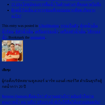
15 ประโยชน์ของการดื่มน้ำ ในด้านต่างๆ ที่คุณคาดไม่ถึง
ตู้กดน้ำไม่เย็น อาการซ่อมที่เจอบ่อยมากที่สุด เกิดจาก
อะไร?
This entry was posted in
Ultrafiltration
,
กรองในตัว
,
ตู้กดน้ำเย็น
น้ำร้อน
,
ตู้ทำน้ำเย็น
,
เครื่องกรองน้ำ
,
เครื่องทำน้ำเย็น
,
ไส้กรอง
น้ำ
. Bookmark the
permalink
.
เฮียชุง
ผู้ก่อตั้งบริษัทสยามคูลเลอร์ มาร์ท แอนด์ เซอร์วิส ดำเนินธุรกิจตู้
กดน้ำกว่า 20 ปี
Reverse Osmosis คืออะไร? ทำงานอย่างไร? ฉบับเข้าใจง่าย
คุณภาพน้ำ หมายถึง? ปรับปรุงน้ำยังไงให้ดื่มได้อย่างปลอดภัย?