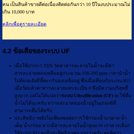
คน เป็นสินค้าขายดีต่อเนื่องติดต่อกันกว่า 10 ปีในงบประมาณไม่
เกิน 10,000 บาท
คลิกเพื่อดูรายละเอียด
4.2 ข้อเสียของระบบ UF
เมื่อใช้ปากกา TDS วัดค่าสารละลายในน้ำจะมีค่า
สารละลายหลงเหลืออยู่ประมาณ 100-200 ppm เวลานำน้ำ
ไปต้มจะยังมีขี้ตะกรันลงเหลืออยู่ ซึ่งเมื่อเทียบกับระบบ RO
เมื่อวัดแล้วค่าสารละลายแทบจะเป็น 0 ซึ่งมีความบริสุทธิ์
สูงมาก แต่ไม่ได้แปลว่า
ระบบ Ultrafiltration (UF)
จะใช้ดื่ม
น้ำไม่ได้นะครับ ความสะอาดของน้ำอยู่ในเกณฑ์ที่
สามารถดื่มได้ครับ
ประสิทธิภาพยังไม่เพียงพอต่อการใช้กรองน้ำบาดาล น้ำ
เค็ม น้ำกร่อย หากมีสารละลายในน้ำสูงมาก เราควรเลือก
ใช้ระบบ RO จะมีประสิทธิภาพมากกว่าครับ ผมคิดว่า