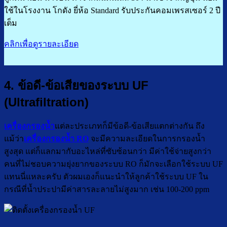
ใช้ในโรงงาน โกดัง ยี่ห้อ Standard รับประกันคอมเพรสเซอร์ 2 ปี
เต็ม
คลิกเพื่อดูรายละเอียด
4. ข้อดี-ข้อเสียของระบบ UF
(Ultrafiltration)
เครื่องกรองน้ำ
แต่ละประเภทก็มีข้อดี-ข้อเสียแตกต่างกัน ถึง
แม้ว่า
เครื่องกรองน้ำ RO
จะมีความละเอียดในการกรองน้ำ
สูงสุด แต่ก็แลกมากับอะไหล่ที่ซับซ้อนกว่า มีค่าใช้จ่ายสูงกว่า
คนที่ไม่ชอบความยุ่งยากของระบบ RO ก็มักจะเลือกใช้ระบบ UF
แทนนี่แหละครับ ตัวผมเองก็แนะนำให้ลูกค้าใช้ระบบ UF ใน
กรณีที่น้ำประปามีค่าสารละลายไม่สูงมาก เช่น 100-200 ppm