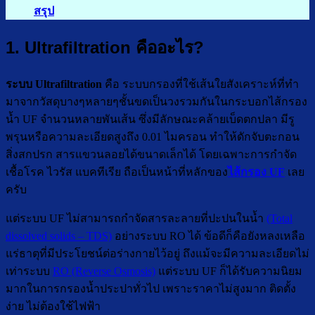
สรุป
1. Ultrafiltration คืออะไร?
ระบบ Ultrafiltration
คือ ระบบกรองที่ใช้เส้นใยสังเคราะห์ที่ทำ
มาจากวัสดุบางๆหลายๆชั้นขดเป็นวงรวมกันในกระบอกไส้กรอง
น้ำ UF จำนวนหลายพันเส้น ซึ่งมีลักษณะคล้ายเบ็ดตกปลา มีรู
พรุนหรือความละเอียดสูงถึง 0.01 ไมครอน ทำให้ดักจับตะกอน
สิ่งสกปรก สารแขวนลอยได้ขนาดเล็กได้ โดยเฉพาะการกำจัด
เชื้อโรค ไวรัส แบคทีเรีย ถือเป็นหน้าที่หลักของ
ไส้กรอง UF
เลย
ครับ
แต่ระบบ UF ไม่สามารถกำจัดสารละลายที่ปะปนในน้ำ
(Total
dissolved solids – TDS)
อย่างระบบ RO ได้ ข้อดีก็คือยังหลงเหลือ
แร่ธาตุที่มีประโยชน์ต่อร่างกายไว้อยู่ ถึงแม้จะมีความละเอียดไม่
เท่าระบบ
RO (Reverse Osmosis)
แต่ระบบ UF ก็ได้รับความนิยม
มากในการกรองน้ำประปาทั่วไป เพราะราคาไม่สูงมาก ติดตั้ง
ง่าย ไม่ต้องใช้ไฟฟ้า