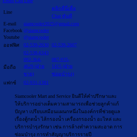
Email
Call
Line
คลิกที่นี่เพื่อ
Line
Chat ทันที
E-mail
siamcooler2025@gmail.com
Facebook
@siamcooler
Youtube
@siamcooler
02-539-2630
02-539-2607
ออฟฟิศ
02-538-6343
092-364-
087-935-
4629 (ฝ่าย
1415 (ฝ่าย
มือถือ
ขาย)
ซ่อมบำรุง)
02-931-1381
แฟกซ์
Siamcooler Mart and Service ยินดีให้คำปรึกษาและ
ให้บริการอย่างเต็มความสามารถเพื่อช่วยลูกค้าแก้
ปัญหา เปรียบเสมือนแผนกหนึ่งในองค์กรที่ช่วยดูแล
เรื่องตู้กดน้ำ ไส้กรองน้ำ เครื่องกรองน้ำ อะไหล่ และ
บริการบำรุงรักษา เช่น การล้างทำความสะอาด การ
ซ่อมบำรุง การทำสัญญาบริการรายปี