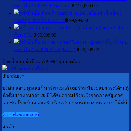
ถึง
แก้
กรองในตัว TPW-RO (สีขาว)
฿
120,000.00
มี
เครื่องทำน้ำเย็น 3
สี
อุณหภูมิ ถังคว่ำ JX12-TL
฿
99,999.00
เหลือง?
ตู้ทำน้ำเย็น ถังคว่ำ 1 หัว
พร้อม
ก๊อก SC1
฿
99,999.00
วิธี
ตู้กดน้ำเย็น น้ำร้อน
แก้
กรองในตัว GP-80B-UF (Black)
฿
99,999.00
ตู้กดน้ำเย็น น้ำร้อน WP9HC รุ่นยอดนิยม
เกี่ยวกับเรา
บริษัท สยามคูลเลอร์ มาร์ท แอนด์ เซอร์วิส มีประสบการณ์ด้านตู้
น้ำดื่มยาวนานกว่า 20 ปี ได้รับความไว้วางใจจากภาครัฐ ภาค
เอกชน โรงเรียนและครัวเรือน สามารถชมผลงานของเราได้ที่นี่
คลิกเพื่อชมผลงาน
สินค้า