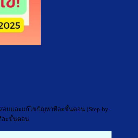
วจสอบและแก้ไขปัญหาทีละขั้นตอน (Step-by-
ทีละขั้นตอน