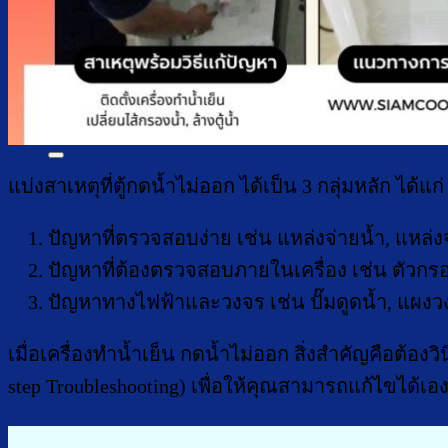
บทความ
เกี่ยวกับเรา
ติดต่อเรา
จำนวนผู้ใช้งาน
ค้นหา:
แบ่งสาเหตุที่ตู้กดน้ำไม่ออก ได้เป็น 3 กลุ่มหลัก ได้แก่
ปัญหาที่ตรวจสอบง่าย เช่น แหล่งจ่ายน้ำ, แหล่งจ
ปัญหาที่ต้องตรวจสอบภายในเครื่อง เช่น ตัวกร
ปัญหาทางไฟฟ้าและวงจร เช่น ปั๊มดูดน้ำ, แผงว
เมื่อเครื่องทำน้ำเย็น กดน้ำไม่ออก สิ่งสำคัญคือต
step Troubleshooting) เพื่อให้คุณสามารถแก้ไขได้