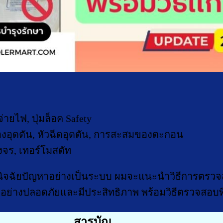
่ายไฟ, ปุ่มล็อค Safety
องอุดตัน, หัวฉีดอุดตัน, การสะสมของตะกอน
งจร, เทอร์โมสตัท
้องวินิจฉัยปัญหาอย่างเป็นระบบ ผมจะแนะนำวิธีการตร
เองอย่างปลอดภัยและมีประสิทธิภาพ พร้อมวิธีตรวจสอบ
สารบัญ