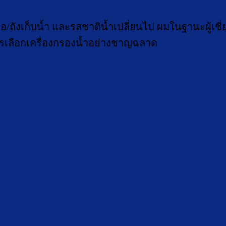
่อ/ถังเก็บน้ำ และรสชาติน้ำเปลี่ยนไป ผมในฐานะผู้เ
ารเลือกเครื่องกรองน้ำอย่างชาญฉลาด