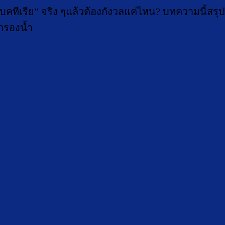
ีเรีย” จริง ๆแล้วต้องกังวลแค่ไหน? บทความนี้สรุปให้
งกรองน้ำ