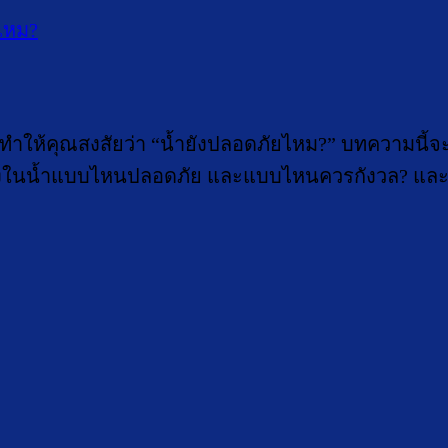
ทำให้คุณสงสัยว่า “น้ำยังปลอดภัยไหม?” บทความนี้จะพา
องในน้ำแบบไหนปลอดภัย และแบบไหนควรกังวล? และจะ