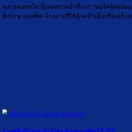
หลายคนตกใจเมื่อผลตรวจน้ำขึ้นว่า “พบโคลิฟอร์มแบคท
ทั้งบ้าน–ออฟฟิศ–โรงงานที่ใช้ตู้กดน้ำเย็นหรือเครื่อ
สาเหตุที่เครื่องกรองน้ำ มีรสชาติแปลกๆ พร้อมวิธีแก้ไข