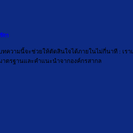
ชัดๆ
วามนี้จะช่วยให้ตัดสินใจได้ภายในไม่กี่นาที : เราเทีย
างอิงมาตรฐานและคำแนะนำจากองค์กรสากล