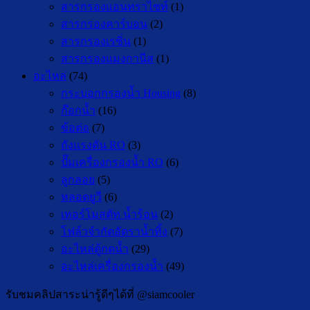
สารกรองแอนทราไซท์
(1)
สารกรองคาร์บอน
(2)
สารกรองเรซิ่น
(1)
สารกรองแมงกานีส
(1)
อะไหล่
(74)
กระบอกกรองน้ำ Housing
(8)
ก๊อกน้ำ
(16)
ข้อต่อ
(7)
ถังแรงดัน RO
(3)
ปั๊มเครื่องกรองน้ำ RO
(6)
ลูกลอย
(5)
หลอดยูวี
(6)
เทอร์โมสตัท น้ำร้อน
(2)
โฟล์วจำกัดอัตราน้ำทิ้ง
(7)
อะไหล่ตู้กดน้ำ
(29)
อะไหล่เครื่องกรองน้ำ
(49)
รับชมคลิปสาระน่ารู้ดีๆได้ที่ @siamcooler