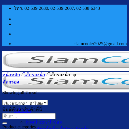
ข้าม
โทร. 02-539-2630, 02-539-2607, 02-538-6343
ไป
ยัง
เนื้อหา
siamcooler2025@gmail.com
หน้าหลัก
/
ไส้กรองน้ำ
/
ไส้กรองน้ำ pp
คัดกรอง
Sorted
Showing all 7 results
by
price:
low
พิมพ์ค้นหาสินค้าที่นี่
หน้าแรก
to
สินค้า
ค้นหา:
high
ตู้กดน้ำเย็น น้ำร้อน
Product categories