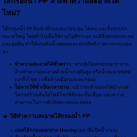
ไส้กรองน้ำ PP ล้างทำความสะอาดได้
ไหม?
ไส้กรองน้ำ PP มีหน้าที่กรองตะกอน ฝุ่น โคลน และสิ่งสกปรก
ขนาดใหญ่ โดยทั่วไปเมื่อใช้งานไปสักระยะ จะมีสิ่งสกปรกสะสม
และอุดตัน ทำให้แรงดันน้ำลดลงและประสิทธิภาพการกรองลด
ลง
ทำความสะอาดได้ชั่วคราว
: หากยังไม่สกปรกมาก อาจ
ล้างทำความสะอาดด้วยน้ำแรงดันสูง หรือน้ำสะอาดผสม
เบกกิ้งโซดา (เพื่อล้างเมือกและตะกอน)
ไม่ควรใช้ซ้ำเป็นเวลานาน
: แม้ว่าจะล้างออกได้บ้าง แต่
โครงสร้างเส้นใยโพลีโพรพิลีนจะเริ่มเสื่อม และความ
สามารถในการดักจับตะกอนจะลดลง
🔹 วิธีทำความสะอาดไส้กรองน้ำ PP
ถอดไส้กรองออกจาก Housing
(อย่าลืมปิดน้ำก่อน)