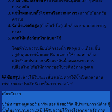
ล้างด้วยน้ำสะอาด
หรือใช้แปรงขนนุ่มขัดเบา ๆ เพื่อลด
การอุดตัน
แช่น้ำผสมเบกกิ้งโซดาหรือกรดมะนาว
(หากมีเมือกหรือ
คราบ)
ฉีดน้ำแรงดันสูง
(ถ้าเป็นไปได้) เพื่อล้างตะกอนออกจากรู
กรอง
ตากให้แห้งก่อนนำกลับมาใช้
โดยทั่วไปควรเปลี่ยนไส้กรองน้ำ PP ทุก 3-6 เดือน ขึ้น
อยู่กับคุณภาพน้ำและปริมาณการใช้งาน หากล้าง
แล้วยังสกปรกมาก หรือแรงดันน้ำลดลงมาก ควร
เปลี่ยนใหม่เพื่อให้การกรองมีประสิทธิภาพสูงสุด
💡 ข้อสรุป :
ล้างได้ในระยะสั้น แต่ไม่ควรใช้ซ้ำเป็นเวลานาน
เพราะจะลดประสิทธิภาพในการกรอง💧✅
เกี่ยวกับเรา
บริษัท สยามคูลเลอร์ มาร์ท แอนด์ เซอร์วิส มีประสบการณ์ด้านตู้
น้ำดื่มยาวนานกว่า 20 ปี ได้รับความไว้วางใจจากภาครัฐ ภาค