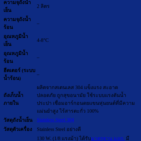
ความจุถังน้ำ
2 ลิตร
เย็น
ความจุถังน้ำ
–
ร้อน
อุณหภูมิน้ำ
4-8°C
เย็น
อุณหภูมิน้ำ
–
ร้อน
ฮีตเตอร์ (ระบบ
–
น้ำร้อน)
ผลิตจากสเตนเลส 304 แข็งแรง สะอาด
ถังเก็บน้ำ
ปลอดภัย ถูกสุขอนามัย ใช้ระบบแรงดันน้ำ
ภายใน
ประปา เชื่อมอาร์กอนดยแขนหุ่นยนต์ที่มีความ
แม่นยำสูง ไร้สารตะกั่ว 100%
Stainless Steel 304
วัสดุถังน้ำเย็น
วัสดุตัวเครื่อง
Stainless Steel อย่างดี
130 W. (1/8 แรงม้า) ได้รับ
มาตรฐาน มอก.
มี