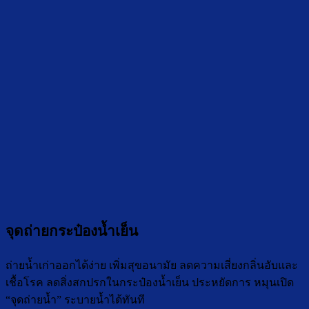
จุดถ่ายกระป๋องน้ำเย็น
ถ่ายน้ำเก่าออกได้ง่าย เพิ่มสุขอนามัย ลดความเสี่ยงกลิ่นอับและ
เชื้อโรค ลดสิ่งสกปรกในกระป๋องน้ำเย็น ประหยัดการ หมุนเปิด
“จุดถ่ายน้ำ” ระบายน้ำได้ทันที