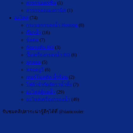
สารกรองเรซิ่น
(1)
สารกรองแมงกานีส
(1)
อะไหล่
(74)
กระบอกกรองน้ำ Housing
(8)
ก๊อกน้ำ
(16)
ข้อต่อ
(7)
ถังแรงดัน RO
(3)
ปั๊มเครื่องกรองน้ำ RO
(6)
ลูกลอย
(5)
หลอดยูวี
(6)
เทอร์โมสตัท น้ำร้อน
(2)
โฟล์วจำกัดอัตราน้ำทิ้ง
(7)
อะไหล่ตู้กดน้ำ
(29)
อะไหล่เครื่องกรองน้ำ
(49)
รับชมคลิปสาระน่ารู้ดีๆได้ที่ @siamcooler