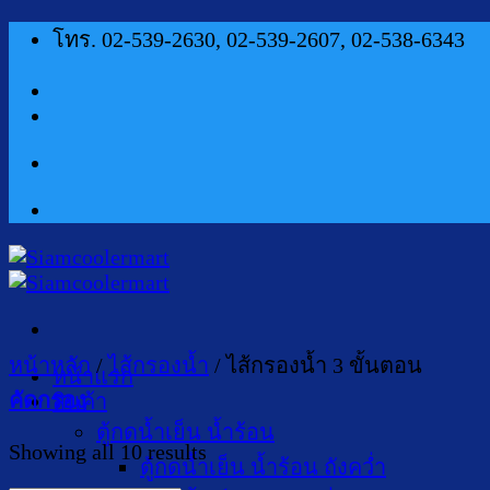
ข้าม
โทร. 02-539-2630, 02-539-2607, 02-538-6343
ไป
ยัง
เนื้อหา
หน้าหลัก
/
ไส้กรองน้ำ
/
ไส้กรองน้ำ 3 ขั้นตอน
หน้าแรก
คัดกรอง
สินค้า
ตู้กดน้ำเย็น น้ำร้อน
Sorted
Showing all 10 results
ตู้กดน้ำเย็น น้ำร้อน ถังคว่ำ
by