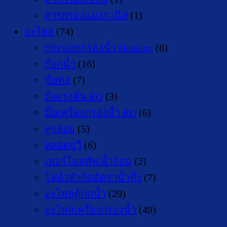
สารกรองแมงกานีส
(1)
อะไหล่
(74)
กระบอกกรองน้ำ Housing
(8)
ก๊อกน้ำ
(16)
ข้อต่อ
(7)
ถังแรงดัน RO
(3)
ปั๊มเครื่องกรองน้ำ RO
(6)
ลูกลอย
(5)
หลอดยูวี
(6)
เทอร์โมสตัท น้ำร้อน
(2)
โฟล์วจำกัดอัตราน้ำทิ้ง
(7)
อะไหล่ตู้กดน้ำ
(29)
อะไหล่เครื่องกรองน้ำ
(49)