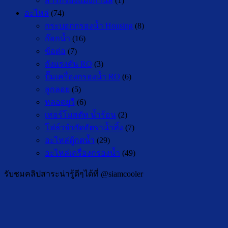
สารกรองแมงกานีส
(1)
อะไหล่
(74)
กระบอกกรองน้ำ Housing
(8)
ก๊อกน้ำ
(16)
ข้อต่อ
(7)
ถังแรงดัน RO
(3)
ปั๊มเครื่องกรองน้ำ RO
(6)
ลูกลอย
(5)
หลอดยูวี
(6)
เทอร์โมสตัท น้ำร้อน
(2)
โฟล์วจำกัดอัตราน้ำทิ้ง
(7)
อะไหล่ตู้กดน้ำ
(29)
อะไหล่เครื่องกรองน้ำ
(49)
รับชมคลิปสาระน่ารู้ดีๆได้ที่ @siamcooler