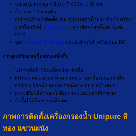
ขนาด (ยาว x สูง x ลึก) : 47 x 35 x 11.50 ซม.
ก๊อกงวง + ถังแรงดัน
อุปกรณ์สำหรับติดตั้ง เช่น อุปกรณ์ต่อน้ำประปาเข้าเครื่อง
จากก๊อกซิงค์,
สายน้ำ 2 หุน
, ฉากยึดพร้อมน๊อต, ข้อต่อ
ต่างๆ
ชุด
ไส้กรองน้ำ 5 ขั้นตอน
และอุปกรณ์สำหรับระบบ RO
การดูแลรักษาเครื่องกรองน้ำดื่ม
ไม่ควรติดตั้งไว้ในที่สกปรก อับชื้น
หมั่นตรวจสอบ และทำความสะอาดเครื่องกรองน้ำดื่ม
สายยาง ก๊อกน้ำ และอุปกรณ์ต่างๆอย่างสม่ำเสมอ
ควรเปลี่ยนไส้กรองน้ำดื่ม ตามระยะเวลาที่กำหนด
ติดตั้งไว้ให้ห่างจากมือเด็ก
ภาพการติดตั้งเครื่องกรองน้ำ Unipure สี
ทอง แขวนผนัง