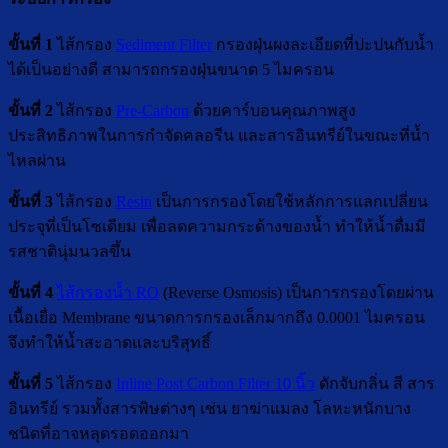
ขั้นที่ 1
ไส้กรอง
Sediment Filter
กรองฝุ่นผงละเอียดที่ปะปนกับน้ำ
ได้เป็นอย่างดี สามารถกรองฝุ่นขนาด 5 ไมครอน
ขั้นที่ 2
ไส้กรอง
Pre-Carbon
ด้วยคาร์บอนคุณภาพสูง
ประสิทธิภาพในการกำจัดคลอรีน และสารอินทรีย์ในขณะที่น้ำ
ไหลผ่าน
ขั้นที่ 3
ไส้กรอง
Resin
เป็นการกรองโดยใช้หลักการแลกเปลี่ยน
ประจุที่เป็นโซเดียม เพื่อลดความกระด้างของน้ำ ทำให้น้ำดื่มมี
รสชาตินุ่มนวลขึ้น
ขั้นที่ 4
ไส้กรองน้ำ RO
(Reverse Osmosis) เป็นการกรองโดยผ่าน
เนื้อเยื่อ Membrane ขนาดการกรองเล็กมากถึง 0.0001 ไมครอน
จึงทำให้น้ำสะอาดและบริสุทธิ์
ขั้นที่ 5
ไส้กรอง
Inline Post Carbon Filter 10 นิ้ว
ดักจับกลิ่น สี สาร
อินทรีย์ รวมทั้งสารพิษต่างๆ เช่น ยาฆ่าแมลง โลหะหนักบาง
ชนิดที่อาจหลุดรอดออกมา