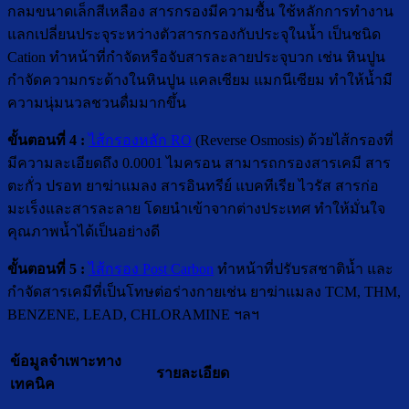
กลมขนาดเล็กสีเหลือง สารกรองมีความชื้น ใช้หลักการทำงาน
แลกเปลี่ยนประจุระหว่างตัวสารกรองกับประจุในน้ำ เป็นชนิด
Cation ทำหน้าที่กำจัดหรือจับสารละลายประจุบวก เช่น หินปูน
กำจัดความกระด้างในหินปูน แคลเซียม แมกนีเซียม ทำให้น้ำมี
ความนุ่มนวลชวนดื่มมากขึ้น
ขั้นตอนที่ 4 :
ไส้กรองหลัก RO
(Reverse Osmosis) ด้วยไส้กรองที่
มีความละเอียดถึง 0.0001 ไมครอน สามารถกรองสารเคมี สาร
ตะกั่ว ปรอท ยาฆ่าแมลง สารอินทรีย์ แบคทีเรีย ไวรัส สารก่อ
มะเร็งและสารละลาย โดยนำเข้าจากต่างประเทศ ทำให้มั่นใจ
คุณภาพน้ำได้เป็นอย่างดี
ขั้นตอนที่ 5 :
ไส้กรอง Post Carbon
ทำหน้าที่ปรับรสชาติน้ำ และ
กำจัดสารเคมีที่เป็นโทษต่อร่างกายเช่น ยาฆ่าแมลง TCM, THM,
BENZENE, LEAD, CHLORAMINE ฯลฯ
ข้อมูลจำเพาะ
ทาง
รายละเอียด
เทคนิค