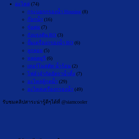
อะไหล่
(74)
กระบอกกรองน้ำ Housing
(8)
ก๊อกน้ำ
(16)
ข้อต่อ
(7)
ถังแรงดัน RO
(3)
ปั๊มเครื่องกรองน้ำ RO
(6)
ลูกลอย
(5)
หลอดยูวี
(6)
เทอร์โมสตัท น้ำร้อน
(2)
โฟล์วจำกัดอัตราน้ำทิ้ง
(7)
อะไหล่ตู้กดน้ำ
(29)
อะไหล่เครื่องกรองน้ำ
(49)
รับชมคลิปสาระน่ารู้ดีๆได้ที่ @siamcooler