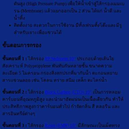
ดันสูง (High Pressure Pump) เพื่อให้น้ำเข้าสู่ไส้กรองเมมเบ
รน (Membrane) แล้วแยกออกเป็น 2 ส่วน ได้แก่ น้ำดี และ
น้ำทิ้ง
ติดตั้งง่าย สะดวกในการใช้งาน มีทั้งเฟรมตั้งโต๊ะและมีรู
สำหรับเจาะเพื่อแขวนได้
ขั้นตอนการกรอง
ขั้นตอนที่ 1 :
ไส้กรอง
PP Sediment 10″
ประกอบด้วยเส้นใย
สังเคราะห์ Polypropylene พันทับกันหลายชั้น ขนาดความ
ละเอียด 5 ไมครอน กรองสิ่งสกปรกที่มากับน้ำ ตะกอนหยาบ
สารแขวนลอย เช่น โคลน ทราย สนิม เหล็ก ตะไคร่น้ำ
ขั้นตอนที่ 2 :
ไส้กรอง
Block Carbon (CTO) 10″
เป็นการหลอม
คาร์บอนที่อุณหภูมิสูง และนำมาอัดแน่นเป็นเนื้อเดียวกัน ทำให้
ประสิทธิภาพสูงกว่าคาร์บอนทั่วไป กำจัดกลิ่น สี คลอรีน และ
สารอินทรีย์ต่างๆ
ขั้นตอนที่ 3 :
ไส้กรอง
Resin (EMP) 10″
มีลักษณะเป็นเม็ดทรง