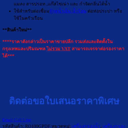
แมลง สารปรอท ,แก๊สไข่เน่า และ กำจัดกลิ่นได้น้ำ
ใช้สำหรับต่อเชื่อม
ตู้กดน้ำเย็น น้ำร้อน
ต่อท่อประปา หรือ
ใช้ในครัวเรือน
**สินค้าใหม่**
****ราคาดังกล่าวเป็นราคาขายปลีก รวมส่งและติดตั้งใน
กรุงเทพและปริมณฑล
ไม่รวม VAT
สามารถเจรจาต่อรองราคา
ได้***
ติดต่อขอใบเสนอราคาพิเศษ
Email
Call
Line
รหัสสินค้า:
RO100GPDF
หมวดหมู่:
เครื่องกรองน้ำ
,
เครื่องกรอง