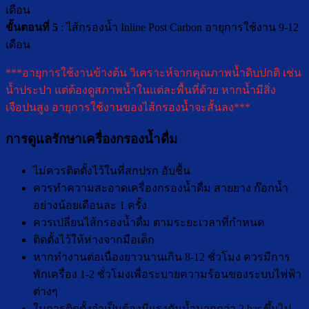
เดือน
ขั้นตอนที่ 5
: ไส้กรองน้ำ Inline Post Carbon อายุการใช้งาน 9-12
เดือน
***อายุการใช้งานข้างต้น วิเคราะห์จากคุณภาพน้ำดิบปกติ เช่น
น้ำประปา แต่ต้องดูสภาพน้ำในแต่ละพื้นที่ด้วย หากน้ำมีสิ่ง
เจือปนสูง อายุการใช้งานของไส้กรองน้ำจะสั้นลง***
การดูแลรักษาเครื่องกรองน้ำดื่ม
ไม่ควรติดตั้งไว้ในที่สกปรก อับชื้น
ควรทำความสะอาดเครื่องกรองน้ำดื่ม สายยาง ก๊อกน้ำ
อย่างน้อยเดือนละ 1 ครั้ง
ควรเปลี่ยนไส้กรองน้ำดื่ม ตามระยะเวลาที่กำหนด
ติดตั้งไว้ให้ห่างจากมือเด็ก
หากทำงานต่อเนื่องยาวนานเกิน 8-12 ชั่วโมง ควรมีการ
พักเครื่อง 1-2 ชั่วโมงเพื่อระบายความร้อนของระบบไฟฟ้า
ต่างๆ
ในการติดตั้งจำเป็นต้องมีแรงดันน้ำมากกว่า 2 bar ขึ้นไป