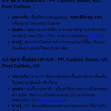
4.4 ชุด 5 ขั้นตอน RO : PP, Carbon, Resin, RO,
Post Carbon
เหมาะกับ :
พื้นที่คราบหินปูนเยอะ,
รสชาตินิ่ง/คุม TDS
,
หรือกังวลโลหะหนัก/ไนเตรต
จุดเด่น :
ลดสารละลายได้มาก ตามมาตรฐาน NSF/ANSI
58 (มักอ้างลด TDS ≥75%+ ตามการทดสอบ) (
US EPA
)
ควรรู้ :
อัตราการไหลอาจต่ำกว่าระบบไม่ใช้ปั๊ม / ถังแรง
ดัน ต้องวางสเปกให้พอกับช่วงพีค
4.5 ชุด 6 ขั้นตอน UF+UV : PP, Carbon, Resin, UF,
Post Carbon, UV
เหมาะกับ :
สาย UF ที่อยากล็อกฆ่าเชื้อปลายทาง เพิ่มเติม
ในจุดจ่าย (ตู้กดน้ำ/หัวก๊อก)
จุดเด่น :
จบเรื่องรสชาติ + จุลินทรีย์ปลายทาง (เมื่อควบคุม
ความใส / อัตราการไหลตามสเปก UV) ตามกรอบ
NSF/ANSI 55 (
standards.nsf.org
)
ควรรู้ :
UV ต้องเปลี่ยนหลอดตามอายุแสง และใช้งานกับ