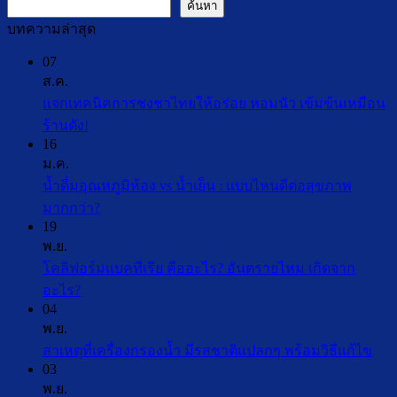
ค้นหา
บทความล่าสุด
07
ส.ค.
แจกเทคนิคการชงชาไทยให้อร่อย หอมนัว เข้มข้นเหมือน
ไม่มี
ร้านดัง!
16
ความ
ม.ค.
เห็น
น้ำดื่มอุณหภูมิห้อง vs น้ำเย็น : แบบไหนดีต่อสุขภาพ
บน
ไม่มี
มากกว่า?
แจก
19
ความ
เทคนิค
พ.ย.
เห็น
การ
โคลิฟอร์มแบคทีเรีย คืออะไร? อันตรายไหม เกิดจาก
บน
ชง
ไม่มี
อะไร?
น้ำ
ชา
04
ความ
ดื่ม
ไทย
พ.ย.
เห็น
อุณหภูมิ
ให้
ไม่ม
สาเหตุที่เครื่องกรองน้ำ มีรสชาติแปลกๆ พร้อมวิธีแก้ไข
บน
ห้อง
อร่อย
03
คว
โค
vs
พ.ย.
หอม
เห็น