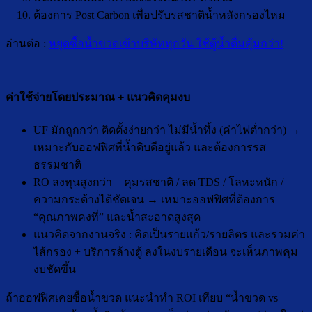
ต้องการ Post Carbon เพื่อปรับรสชาติน้ำหลังกรองไหม
อ่านต่อ :
หยุดซื้อน้ำขวดเข้าบริษัททุกวัน ใช้ตู้น้ำดื่มคุ้มกว่า!
ค่าใช้จ่ายโดยประมาณ + แนวคิดคุมงบ
UF มักถูกกว่า ติดตั้งง่ายกว่า ไม่มีน้ำทิ้ง (ค่าไฟต่ำกว่า) →
เหมาะกับออฟฟิศที่น้ำดิบดีอยู่แล้ว และต้องการรส
ธรรมชาติ
RO ลงทุนสูงกว่า + คุมรสชาติ / ลด TDS / โลหะหนัก /
ความกระด้างได้ชัดเจน → เหมาะออฟฟิศที่ต้องการ
“คุณภาพคงที่” และน้ำสะอาดสูงสุด
แนวคิดจากงานจริง : คิดเป็นรายแก้ว/รายลิตร และรวมค่า
ไส้กรอง + บริการล้างตู้ ลงในงบรายเดือน จะเห็นภาพคุม
งบชัดขึ้น
ถ้าออฟฟิศเคยซื้อน้ำขวด แนะนำทำ ROI เทียบ “น้ำขวด vs