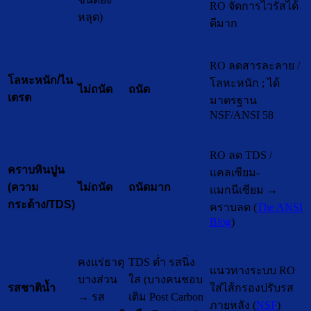
RO จัดการไวรัสได้
หลุด)
ดีมาก
RO ลดสารละลาย /
โลหะหนัก/ไน
โลหะหนัก ; ได้
ไม่ถนัด
ถนัด
เตรต
มาตรฐาน
NSF/ANSI 58
RO ลด TDS /
คราบหินปูน
แคลเซียม-
ไม่ถนัด
ถนัดมาก
(ความ
แมกนีเซียม →
กระด้าง/TDS)
คราบลด (
The ANSI
Blog
)
คงแร่ธาตุ
TDS ต่ำ รสนิ่ง
แนวทางระบบ RO
บางส่วน
ใส (บางคนชอบ
ใส่ไส้กรองปรับรส
รสชาติน้ำ
→ รส
เติม Post Carbon
ภายหลัง (
NSF
)