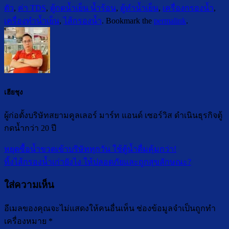
ตัว
,
ค่า TDS
,
ตู้กดน้ำเย็น น้ำร้อน
,
ตู้ทำน้ำเย็น
,
เครื่องกรองน้ำ
,
เครื่องทำน้ำเย็น
,
ไส้กรองน้ำ
. Bookmark the
permalink
.
เฮียชุง
ผู้ก่อตั้งบริษัทสยามคูลเลอร์ มาร์ท แอนด์ เซอร์วิส ดำเนินธุรกิจตู้
กดน้ำกว่า 20 ปี
หยุดซื้อน้ำขวดเข้าบริษัททุกวัน ใช้ตู้น้ำดื่มคุ้มกว่า!
ทิ้งไส้กรองน้ำเก่ายังไง ให้ปลอดภัยและถูกสุขลักษณะ?
ใส่ความเห็น
อีเมลของคุณจะไม่แสดงให้คนอื่นเห็น
ช่องข้อมูลจำเป็นถูกทำ
เครื่องหมาย
*