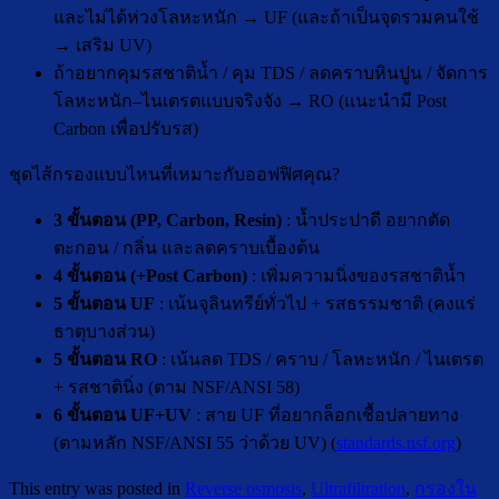
และไม่ได้ห่วงโลหะหนัก → UF (และถ้าเป็นจุดรวมคนใช้
→ เสริม UV)
ถ้าอยากคุมรสชาติน้ำ / คุม TDS / ลดคราบหินปูน / จัดการ
โลหะหนัก–ไนเตรตแบบจริงจัง → RO (แนะนำมี Post
Carbon เพื่อปรับรส)
ชุดไส้กรองแบบไหนที่เหมาะกับออฟฟิศคุณ?
3 ขั้นตอน (PP, Carbon, Resin)
: น้ำประปาดี อยากตัด
ตะกอน / กลิ่น และลดคราบเบื้องต้น
4 ขั้นตอน (+Post Carbon)
: เพิ่มความนิ่งของรสชาติน้ำ
5 ขั้นตอน UF
: เน้นจุลินทรีย์ทั่วไป + รสธรรมชาติ (คงแร่
ธาตุบางส่วน)
5 ขั้นตอน RO
: เน้นลด TDS / คราบ / โลหะหนัก / ไนเตรต
+ รสชาตินิ่ง (ตาม NSF/ANSI 58)
6 ขั้นตอน UF+UV
: สาย UF ที่อยากล็อกเชื้อปลายทาง
(ตามหลัก NSF/ANSI 55 ว่าด้วย UV) (
standards.nsf.org
)
This entry was posted in
Reverse osmosis
,
Ultrafiltration
,
กรองใน