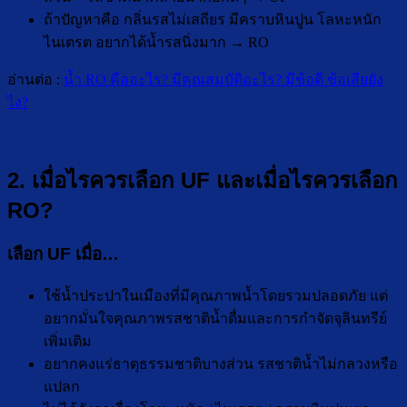
ถ้าปัญหาคือ กลิ่นรสไม่เสถียร มีคราบหินปูน โลหะหนัก
ไนเตรต อยากได้น้ำรสนิ่งมาก → RO
อ่านต่อ :
น้ำ RO คืออะไร? มีคุณสมบัติอะไร? มีข้อดี ข้อเสียยัง
ไง?
2. เมื่อไรควรเลือก UF และเมื่อไรควรเลือก
RO?
เลือก UF เมื่อ…
ใช้น้ำประปาในเมืองที่มีคุณภาพน้ำโดยรวมปลอดภัย แต่
อยากมั่นใจคุณภาพรสชาติน้ำดื่มและการกำจัดจุลินทรีย์
เพิ่มเติม
อยากคงแร่ธาตุธรรมชาติบางส่วน รสชาติน้ำไม่กลวงหรือ
แปลก