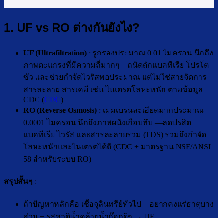
1. UF vs RO ต่างกันยังไง?
UF (Ultrafiltration)
: รูกรองประมาณ 0.01 ไมครอน นึกถึง
ภาพตะแกรงที่มีความถี่มากๆ—ถนัดดักแบคทีเรีย โปรโต
ซัว และช่วยกำจัดไวรัสพอประมาณ แต่ไม่ใช่สายจัดการ
สารละลาย สารเคมี เช่น ไนเตรตโลหะหนัก ตามข้อมูล
CDC (
CDC
)
RO (Reverse Osmosis)
: เมมเบรนละเอียดมากประมาณ
0.0001 ไมครอน นึกถึงภาพผนังเกือบทึบ —ลดปรสิต
แบคทีเรีย ไวรัส และสารละลายรวม (TDS) รวมถึงกำจัด
โลหะหนักและไนเตรตได้ดี (CDC + มาตรฐาน NSF/ANSI
58 สำหรับระบบ RO)
สรุปสั้นๆ :
ถ้าปัญหาหลักคือ เชื้อจุลินทรีย์ทั่วไป + อยากคงแร่ธาตุบาง
ส่วน + รสชาติน้ำคล้ายน้ำก๊อกดีๆ → UF