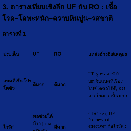
3. ตารางเทียบเชิงลึก UF กับ RO : เชื้อ
โรค–โลหะหนัก–คราบหินปูน–รสชาติ
ตารางที่ 1
UF
RO
ประเด็น
แหล่งอ้างอิง/เหตุผล
UF รูกรอง ~0.01
แบคทีเรีย/โปร
µm จับแบคทีเรีย /
ดีมาก
ดีมาก
โตซัว
โปรโตซัวได้ดี; RO
ละเอียดกว่านั้นมาก
CDC ระบุ UF
พอช่วยได้
“somewhat
บ้าง
(บาง
effective” ต่อไวรัส ;
ดีมาก
ไวรัส
ชนิดยัง