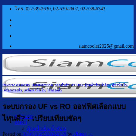
ข้าม
โทร. 02-539-2630, 02-539-2607, 02-538-6343
ไป
ยัง
เนื้อหา
siamcooler2025@gmail.com
Reverse osmosis
,
Ultrafiltration
,
กรองในตัว
,
ค่า TDS
,
ตู้กดน้ำเย็น น้ำร้อน
,
ตู้ทำน้ำเย็น
,
เครื่องกรองน้ำ
,
เครื่องทำน้ำเย็น
,
ไส้กรองน้ำ
ระบบกรอง UF vs RO ออฟฟิศเลือกแบบ
หน้าแรก
ไหนดี? : เปรียบเทียบชัดๆ
สินค้า
ตู้กดน้ำเย็น น้ำร้อน
Posted on
30/09/2025
30/09/2025
by
เฮียชุง