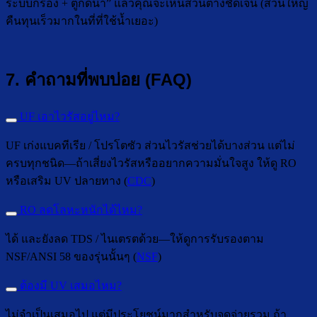
ระบบกรอง + ตู้กดน้ำ” แล้วคุณจะเห็นส่วนต่างชัดเจน (ส่วนใหญ่
คืนทุนเร็วมากในที่ที่ใช้น้ำเยอะ)
7. คำถามที่พบบ่อย (FAQ)
UF เอาไวรัสอยู่ไหม?
UF เก่งแบคทีเรีย / โปรโตซัว ส่วนไวรัสช่วยได้บางส่วน แต่ไม่
ครบทุกชนิด—ถ้าเสี่ยงไวรัสหรืออยากความมั่นใจสูง ให้ดู RO
หรือเสริม UV ปลายทาง (
CDC
)
RO ลดโลหะหนักได้ไหม?
ได้ และยังลด TDS / ไนเตรตด้วย—ให้ดูการรับรองตาม
NSF/ANSI 58 ของรุ่นนั้นๆ (
NSF
)
ต้องมี UV เสมอไหม?
ไม่จำเป็นเสมอไป แต่มีประโยชน์มากสำหรับจุดจ่ายรวม ถ้า