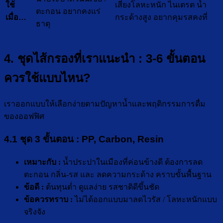
เสี่ยงโลหะหนัก ไนเตรต น้ำ
ใช้
ตะกอน อยากคงแร่
กระด้างสูง อยากคุมรสคงที่
เมื่อ…
ธาตุ
4. ชุดไส้กรองที่เราแนะนำ : 3-6 ขั้นตอน
ควรใช้แบบไหน?
เราออกแบบให้เลือกง่ายตามปัญหาน้ำและพฤติกรรมการดื่ม
ของออฟฟิศ
4.1 ชุด 3 ขั้นตอน : PP, Carbon, Resin
เหมาะกับ :
น้ำประปาในเมืองที่ค่อนข้างดี ต้องการลด
ตะกอน กลิ่น-รส และ ลดความกระด้าง คราบขั้นพื้นฐาน
ข้อดี :
ต้นทุนต่ำ ดูแลง่าย รสชาติดีขึ้นชัด
ข้อควรทราบ :
ไม่ได้ออกแบบมาลดไวรัส / โลหะหนักแบบ
จริงจัง