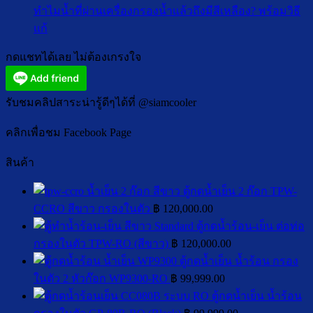
ลิ
น้ำ
ทำไมน้ำที่ผ่านเครื่องกรองน้ำแล้วถึงมีสีเหลือง? พร้อมวิธี
นัว
บน
ฟอร์ม
เย็น
ไม่มี
แก้
เข้ม
สาเห
:
แบคทีเรีย
ความ
ข้น
แบบ
ที่
คือ
กดแชทได้เลย ไม่ต้องเกรงใจ
เห็น
เหมือน
ไหน
เครื
อะไร?
บน
ร้าน
ดี
กรอ
อันตราย
ทำไม
ดัง!
ต่อ
น้ำ
รับชมคลิปสาระน่ารู้ดีๆได้ที่ @siamcooler
ไหม
น้ำ
สุขภาพ
มี
เกิด
ที่
คลิกเพื่อชม Facebook Page
มากกว่า?
รส
จาก
ผ่าน
ชา
อะไร?
สินค้า
เครื่อง
ติ
กรอง
แปล
ตู้กดน้ำเย็น 2 ก๊อก TPW-
น้ำ
พร้
CCRO สีขาว กรองในตัว
฿
120,000.00
แล้ว
วิธี
ตู้กดน้ำร้อน-เย็น ต่อท่อ
ถึง
แก้
กรองในตัว TPW-RO (สีขาว)
฿
120,000.00
มี
ตู้กดน้ำเย็น น้ำร้อน กรอง
สี
ในตัว 2 หัวก๊อก WP9300-RO
฿
99,999.00
เหลือง?
ตู้กดน้ำเย็น น้ำร้อน
พร้อม