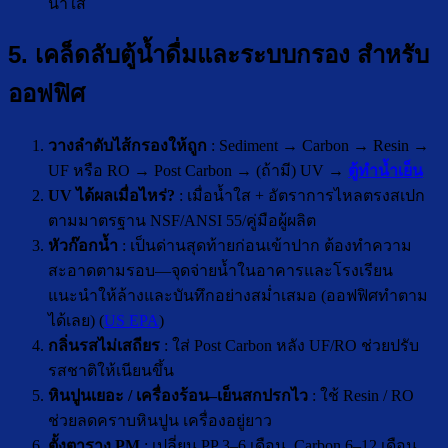
น้ำใส
5. เคล็ดลับตู้น้ำดื่มและระบบกรอง สำหรับ
ออฟฟิศ
วางลำดับไส้กรอง
ให้ถูก
: Sediment → Carbon → Resin →
UF หรือ RO → Post Carbon → (ถ้ามี) UV →
ตู้ทำน้ำเย็น
UV
ได้ผลเมื่อไหร่
?
: เมื่อน้ำใส + อัตราการไหลตรงสเปก
ตามมาตรฐาน NSF/ANSI 55/คู่มือผู้ผลิต
หัวก๊อกน้ำ
: เป็นด่านสุดท้ายก่อนเข้าปาก ต้องทำความ
สะอาดตามรอบ—จุดจ่ายน้ำในอาคารและโรงเรียน
แนะนำให้ล้างและบันทึกอย่างสม่ำเสมอ (ออฟฟิศทำตาม
ได้เลย) (
US EPA
)
กลิ่นรสไม่เสถียร
: ใส่ Post Carbon หลัง UF/RO ช่วยปรับ
รสชาติให้เนียนขึ้น
หินปูนเยอะ / เครื่องร้อน
–
เย็นสกปรกไว
: ใช้ Resin / RO
ช่วยลดคราบหินปูน เครื่องอยู่ยาว
ตั้งตาราง
PM
: เปลี่ยน PP 3–6 เดือน, Carbon 6–12 เดือน,