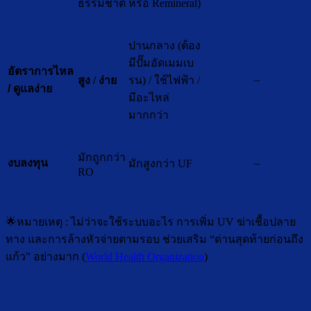
ธรรมชาติ
หรือ Remineral)
ปานกลาง (ต้อง
มีปั๊มอัดเมมเบ
อัตราการไหล
–
สูง / ง่าย
รน) / ใช้ไฟฟ้า /
/ ดูแลง่าย
มีอะไหล่
มากกว่า
มักถูกกว่า
–
งบลงทุน
มักสูงกว่า UF
RO
🌟หมายเหตุ : ไม่ว่าจะใช้ระบบอะไร การเพิ่ม UV ฆ่าเชื้อปลาย
ทาง และการล้างหัวจ่ายตามรอบ ช่วยเสริม “ด่านสุดท้ายก่อนถึง
แก้ว” อย่างมาก (
World Health Organization
)