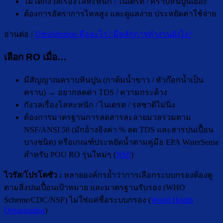
ไม่ได้กังวลเรื่องโลหะหนัก / ไนเตรต / คราบหินปูนเยอะ
ต้องการอัตราการไหลสูง และดูแลง่าย ประหยัดค่าใช้จ่าย
อ่านต่อ :
Ultrafiltration คืออะไร? มีหลักการทำงานยังไง?
เลือก RO เมื่อ…
มีสัญญาณคราบหินปูน (กาต้มน้ำขาว / หัวก๊อกน้ำเป็น
คราบ) → อยากลดค่า TDS / ความกระด้าง
กังวลเรื่องโลหะหนัก / ไนเตรต / รสชาติไม่นิ่ง
ต้องการมาตรฐานการลดสารละลายมวลรวมตาม
NSF/ANSI 58 (มักอ้างอิงค่า % ลด TDS และสารปนเปื้อน
บางชนิด) หรือเกณฑ์ประหยัดน้ำตามคู่มือ EPA WaterSense
สำหรับ POU RO รุ่นใหม่ๆ (
NSF
)
ไวรัส/โปรโตซัว :
หลายองค์กรย้ำว่าการเลือกระบบกรองต้องดู
ตามสิ่งปนเปื้อนเป้าหมาย และมาตรฐานรับรอง (WHO
Scheme/CDC/NSF) ไม่ใช่แค่ชื่อระบบกรอง (
World Health
Organization
)