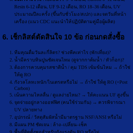
Resin 6-12 เดือน, UF 9-12 เดือน, RO 18–36 เดือน, UV
ประมาณปีละครั้ง (ขึ้นกับชั่วโมง/สเปก) และจดวันที่หน้า
เครื่อง (แนว CDC แนะนำให้ปฏิบัติตามคู่มือผู้ผลิต)
6. เช็กลิสต์ตัดสินใจ 10 ข้อ ก่อนกดสั่งซื้อ
ทีมคุณดื่มวันละกี่ลิตร? ช่วงพีคเท่าไร (พักเที่ยง)?
น้ำมีคราบหินปูนชัดเจนไหม (ดูจากกาต้มน้ำ / หัวก็อก)?
ต้องการควบคุมรสชาติน้ำ / คุม TDS เข้มข้นไหม → ถ้าใช่
ให้ดู RO
กังวลโลหะหนัก/ไนเตรตหรือไม่ → ถ้าใช่ ให้ดู RO (+Post
Carbon)
เน้นความไหลลื่น / ดูแลง่ายไหม? → ให้คะแนน UF สูงขึ้น
จุดจ่ายอยู่กลางออฟฟิศ (คนใช้ร่วมกัน) → ควรพิจารณา
UV ปลายทาง
อุปกรณ์ / วัสดุสัมผัสน้ำมีมาตรฐาน NSF/ANSI หรือไม่
มีแผน PM ชัดเจน : ล้าง–เปลี่ยน–เช็ค
พื้นที่ติดตั้งพอสำหรับถังแรงดัน RO หรือไม่