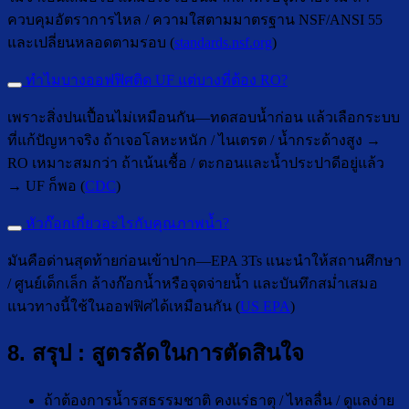
ควบคุมอัตราการไหล / ความใสตามมาตรฐาน NSF/ANSI 55
และเปลี่ยนหลอดตามรอบ (
standards.nsf.org
)
ทำไมบางออฟฟิศติด UF แต่บางที่ต้อง RO?
เพราะสิ่งปนเปื้อนไม่เหมือนกัน—ทดสอบน้ำก่อน แล้วเลือกระบบ
ที่แก้ปัญหาจริง ถ้าเจอโลหะหนัก / ไนเตรต / น้ำกระด้างสูง →
RO เหมาะสมกว่า ถ้าเน้นเชื้อ / ตะกอนและน้ำประปาดีอยู่แล้ว
→ UF ก็พอ (
CDC
)
หัวก๊อกเกี่ยวอะไรกับคุณภาพน้ำ?
มันคือด่านสุดท้ายก่อนเข้าปาก—EPA 3Ts แนะนำให้สถานศึกษา
/ ศูนย์เด็กเล็ก ล้างก๊อกน้ำหรือจุดจ่ายน้ำ และบันทึกสม่ำเสมอ
แนวทางนี้ใช้ในออฟฟิศได้เหมือนกัน (
US EPA
)
8. สรุป : สูตรลัดในการตัดสินใจ
ถ้าต้องการน้ำรสธรรมชาติ คงแร่ธาตุ / ไหลลื่น / ดูแลง่าย