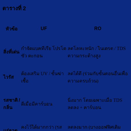
ตารางที่ 2
UF
RO
หัวข้อ
กำจัดแบคทีเรีย โปรโต
ลดโลหะหนัก / ไนเตรต / TDS
สิ่งที่เด่น
ซัว ตะกอน
ความกระด้างสูง
ต้องเสริม UV / ขั้นฆ่า
ลดได้ดี (ร่วมกับขั้นตอนอื่นเพื่อ
ไวรัส
เชื้อ
ความครบถ้วน)
นิ่งมาก โดยเฉพาะเมื่อ TDS
รสชาติ /
ดีเมื่อมีคาร์บอน
ลดลง + คาร์บอน
กลิ่น
คงไว้ได้มากกว่า (รส
ลดลงมาก (บางออฟฟิศเติม
แร่ธาตุ