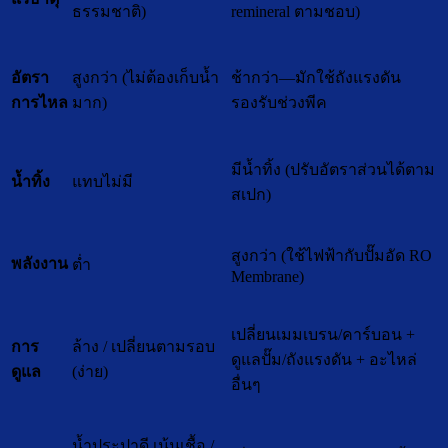
ธรรมชาติ)
remineral ตามชอบ)
สูงกว่า (ไม่ต้องเก็บน้ำ
ช้ากว่า—มักใช้ถังแรงดัน
อัตรา
มาก)
รองรับช่วงพีค
การไหล
มีน้ำทิ้ง (ปรับอัตราส่วนได้ตาม
แทบไม่มี
น้ำทิ้ง
สเปก)
สูงกว่า (ใช้ไฟฟ้ากับปั๊มอัด RO
พลังงาน
ต่ำ
Membrane)
เปลี่ยนเมมเบรน/คาร์บอน +
ล้าง / เปลี่ยนตามรอบ
การ
ดูแลปั๊ม/ถังแรงดัน + อะไหล่
(ง่าย)
ดูแล
อื่นๆ
น้ำประปาดี เน้นเชื้อ /