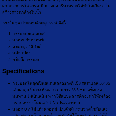
มากกว่าการใช้สารเคมีอย่างคลอรีน เพราะไม่ทำให้เกิดรส ไม่
สร้างสารตกค้างในน้ำ
ภายในชุด ประกอบด้วยอุปกรณ์ ดังนี้
กระบอกสแตนเลส
หลอดแก้วควอทซ์
หลอดยูวี 16 วัตต์
หม้อแปลง
คลิปยึดกระบอก
Specifications
กระบอกในชุดเป็นสแตนเลสอย่างดี เป็นสแตนเลส 304SS
เส้นผ่าศูนย์กลาง 6 ซม. ความยาว 36.5 ซม. แข็งแรง
ทนทาน ไม่เป็นสนิม หากใช้แบบพลาสติกจะทำให้เหลือง
กรอบเพราะโดนแสง UV เป็นเวลานาน
หลอด UV ใช้แก้วควอทซ์ เป็นตัวคั่นระหว่างน้ำกับแสง
UV เพราะแก้วควอทซ์มีคุณสมบัติให้แสง UV ผ่านได้ดี