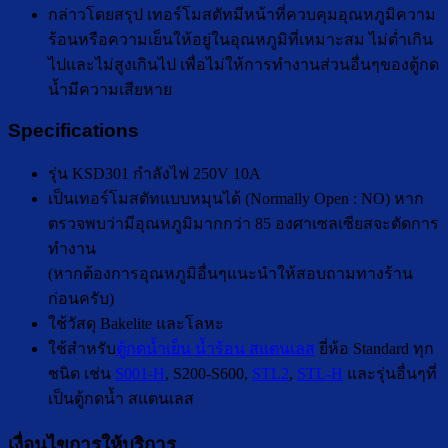
กล่าวโดยสรุป เทอร์โมสตัทมีหน้าที่ควบคุมอุณหภูมิความ
ร้อนหรือความเย็นให้อยู่ในอุณหภูมิที่เหมาะสม ไม่ต่ำเกิน
ไปและไม่สูงเกินไป เพื่อไม่ให้การทำงานส่วนอื่นๆของตู้กด
น้ำมีความเสียหาย
Specifications
รุ่น KSD301 กำลังไฟ 250V 10A
เป็นเทอร์โมสตัทแบบหมุนได้ (Normally Open : NO) หาก
ตรวจพบว่ามีอุณหภูมิมากกว่า 85 องศาเซลเซียสจะตัดการ
ทำงาน
(หากต้องการอุณหภูมิอื่นๆแนะนำให้สอบถามทางร้าน
ก่อนครับ)
ใช้วัสดุ Bakelite และโลหะ
ใช้สำหรับ
ตู้กดน้ำเย็น น้ำร้อน สแตนเลส
ยี่ห้อ Standard ทุก
ชนิด เช่น
S001-H
, S200-S600,
STL2
,
STL-H
และรุ่นอื่นๆที่
เป็นตู้กดน้ำ สแตนเลส
เงื่อนไขการให้บริการ