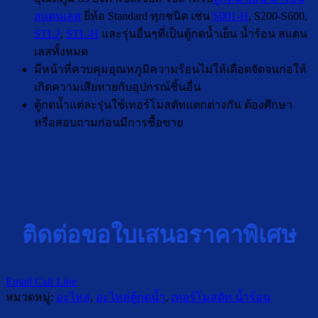
สแตนเลส
ยี่ห้อ Standard ทุกชนิด เช่น
S001-H
, S200-S600,
STL2
,
STL-H
และรุ่นอื่นๆที่เป็นตู้กดน้ำเย็น น้ำร้อน สแตน
เลสทั้งหมด
มีหน้าที่ควบคุมอุณหภูมิความร้อนไม่ให้เดือดจัดจนก่อให้
เกิดความเสียหายกับอุปกรณ์ชิ้นอื่น
ตู้กดน้ำแต่ละรุ่นใช้เทอร์โมสตัทแตกต่างกัน ต้องศึกษา
หรือสอบถามก่อนมีการซื้อขาย
ติดต่อขอใบเสนอราคาพิเศษ
Email
Call
Line
หมวดหมู่:
อะไหล่
,
อะไหล่ตู้กดน้ำ
,
เทอร์โมสตัท น้ำร้อน