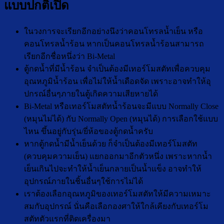
แบบปกติเปิด
ในวงการจะเรียกอีกอย่างนึงว่าคอนโทรลน้ำเย็น หรือ
คอนโทรลน้ำร้อน หากเป็นคอนโทรลน้ำร้อนสามารถ
เรียกอีกชื่อหนึ่งว่า Bi-Metal
ตู้กดน้ำที่มีน้ำร้อน จำเป็นต้องมีเทอร์โมสตัทเพื่อควบคุม
อุณหภูมิน้ำร้อน เพื่อไม่ให้น้ำเดือดจัด เพราะอาจทำให้อุ
ปกรณ์อื่นๆภายในตู้เกิดความเสียหายได้
Bi-Metal หรือเทอร์โมสตัทน้ำร้อนจะมีแบบ Normally Close
(หมุนไม่ได้) กับ Normally Open (หมุนได้) การเลือกใช้แบบ
ไหน ขึ้นอยู่กับรุ่น/ยี่ห้อของตู้กดน้ำครับ
หากตู้กดน้ำมีน้ำเย็นด้วย ก็จำเป็นต้องมีเทอร์โมสตัท
(ควบคุมความเย็น) แยกออกมาอีกตัวหนึ่ง เพราะหากน้ำ
เย็นเกินไปจะทำให้น้ำเย็นกลายเป็นน้ำแข็ง อาจทำให้
อุปกรณ์ภายในชิ้นอื่นๆใช้การไม่ได้
เราต้องเลือกอุณหภูมิของเทอร์โมสตัทให้มีความเหมาะ
สมกับอุปกรณ์ นั่นคือเลือกองศาให้ใกล้เคียงกับเทอร์โม
สตัทตัวแรกที่ติดเครื่องมา