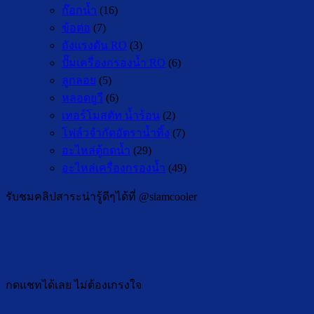
ก๊อกน้ำ
(16)
ข้อต่อ
(7)
ถังแรงดัน RO
(3)
ปั๊มเครื่องกรองน้ำ RO
(6)
ลูกลอย
(5)
หลอดยูวี
(6)
เทอร์โมสตัท น้ำร้อน
(2)
โฟล์วจำกัดอัตราน้ำทิ้ง
(7)
อะไหล่ตู้กดน้ำ
(29)
อะไหล่เครื่องกรองน้ำ
(49)
รับชมคลิปสาระน่ารู้ดีๆได้ที่ @siamcooler
กดแชทได้เลย ไม่ต้องเกรงใจ