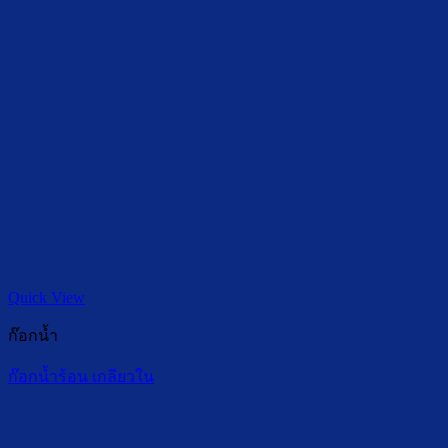
Quick View
ก๊อกน้ำ
ก๊อกน้ำร้อน เกลียวใน