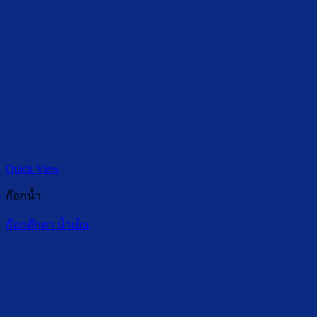
Quick View
ก๊อกน้ำ
ก๊อกตุ๊กตา น้ำเย็น