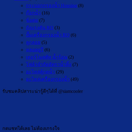
กระบอกกรองน้ำ Housing
(8)
ก๊อกน้ำ
(16)
ข้อต่อ
(7)
ถังแรงดัน RO
(3)
ปั๊มเครื่องกรองน้ำ RO
(6)
ลูกลอย
(5)
หลอดยูวี
(6)
เทอร์โมสตัท น้ำร้อน
(2)
โฟล์วจำกัดอัตราน้ำทิ้ง
(7)
อะไหล่ตู้กดน้ำ
(29)
อะไหล่เครื่องกรองน้ำ
(49)
รับชมคลิปสาระน่ารู้ดีๆได้ที่ @siamcooler
กดแชทได้เลย ไม่ต้องเกรงใจ