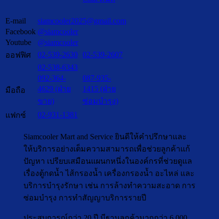
E-mail
siamcooler2025@gmail.com
Facebook
@siamcooler
Youtube
@siamcooler
02-539-2630
02-539-2607
ออฟฟิศ
02-538-6343
092-364-
087-935-
4629 (ฝ่าย
1415 (ฝ่าย
มือถือ
ขาย)
ซ่อมบำรุง)
02-931-1381
แฟกซ์
Siamcooler Mart and Service ยินดีให้คำปรึกษาและ
ให้บริการอย่างเต็มความสามารถเพื่อช่วยลูกค้าแก้
ปัญหา เปรียบเสมือนแผนกหนึ่งในองค์กรที่ช่วยดูแล
เรื่องตู้กดน้ำ ไส้กรองน้ำ เครื่องกรองน้ำ อะไหล่ และ
บริการบำรุงรักษา เช่น การล้างทำความสะอาด การ
ซ่อมบำรุง การทำสัญญาบริการรายปี
ประสบการณ์กว่า 20 ปี มีฐานลูกค้ามากกว่า 6,000