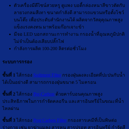
ตัวเครื่องมีดีไซน์สวยหรู ดูแพง บอดี้กล่องหนาสีขาวตัดกับ
ลายวงกลมสีเทา ขนาดกำลังดี สามารถแขวนหรือตั้งโชว์
บนโต๊ะ เพื่อประดับสำนักงานได้ ผลิตจากวัสดุคุณภาพสูง
แข็งแรงคงทน มาพร้อมก๊อกเจาะข้า
มีจอ LED บอกสถานะการทำงาน กรองน้ำที่อุณหภูมิปกติ
ไม่จำเป็นต้องเสียบปลั๊กไฟ
กำลังการผลิต 100-200 ลิตรต่อชั่วโมง
ระบบการกรอง
ขั้นที่ 1
ไส้กรอง
Sediment Filter
กรองฝุ่นผงละเอียดที่ปะปนกับน้ำ
ได้เป็นอย่างดี สามารถกรองฝุ่นขนาด 5 ไมครอน
ขั้นที่ 2
ไส้กรอง
Pre-Carbon
ด้วยคาร์บอนคุณภาพสูง
ประสิทธิภาพในการกำจัดคลอรีน และสารอินทรีย์ในขณะที่น้ำ
ไหลผ่าน
ขั้นที่ 3
ไส้กรอง
Post Carbon Filter
กรองสารเคมีที่เป็นพิษต่อ
ร่างกาย เช่น ยาฆ่าแมลง สารหนู สารปรอท สารอินทรีย์ กำจัดสี