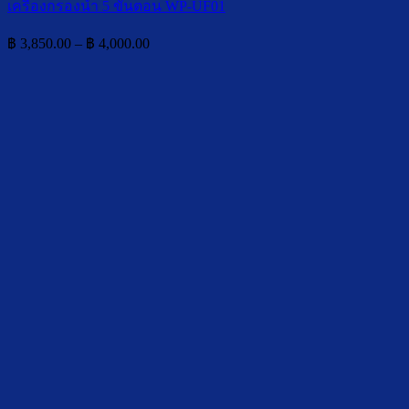
เครื่องกรองน้ำ 5 ขั้นตอน WP-UF01
Price
฿
3,850.00
–
฿
4,000.00
range:
฿ 3,850.00
through
฿ 4,000.00