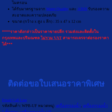
ไมครอน
ได้รับมาตรฐานจาก
Water Quality
และ
ANSI
รับรองความ
สะอาดและความปลอดภัย
ขนาด (กว้าง x สูง x ลึก) : 35 x 47 x 12 cm
****ราคาดังกล่าวเป็นราคาขายปลีก รวมส่งและติดตั้งใน
กรุงเทพและปริมณฑล
ไม่รวม VAT
สามารถเจรจาต่อรองราคา
ได้***
ติดต่อขอใบเสนอราคาพิเศษ
Email
Call
Line
รหัสสินค้า:
WPB-UF
หมวดหมู่:
เครื่องกรองน้ำ
,
เครื่องกรองน้ำ
5 ขั้นตอน
,
เครื่องกรองน้ำ UF