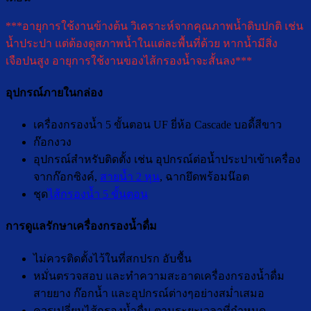
***อายุการใช้งานข้างต้น วิเคราะห์จากคุณภาพน้ำดิบปกติ เช่น
น้ำประปา แต่ต้องดูสภาพน้ำในแต่ละพื้นที่ด้วย หากน้ำมีสิ่ง
เจือปนสูง อายุการใช้งานของไส้กรองน้ำจะสั้นลง***
อุปกรณ์ภายในกล่อง
เครื่องกรองน้ำ 5 ขั้นตอน UF ยี่ห้อ Cascade บอดี้สีขาว
ก๊อกงวง
อุปกรณ์สำหรับติดตั้ง เช่น อุปกรณ์ต่อน้ำประปาเข้าเครื่อง
จากก๊อกซิงค์,
สายน้ำ 2 หุน
, ฉากยึดพร้อมน๊อต
ชุด
ไส้กรองน้ำ 5 ขั้นตอน
การดูแลรักษาเครื่องกรองน้ำดื่ม
ไม่ควรติดตั้งไว้ในที่สกปรก อับชื้น
หมั่นตรวจสอบ และทำความสะอาดเครื่องกรองน้ำดื่ม
สายยาง ก๊อกน้ำ และอุปกรณ์ต่างๆอย่างสม่ำเสมอ
ควรเปลี่ยนไส้กรองน้ำดื่ม ตามระยะเวลาที่กำหนด