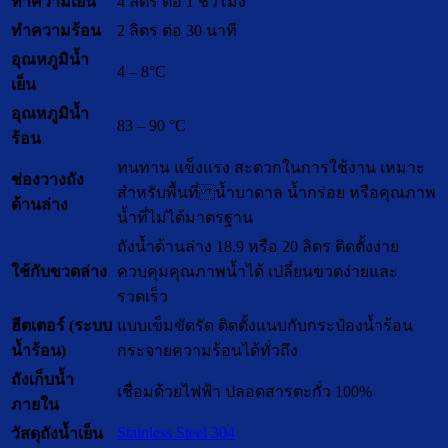
ทำความเย็น
4 ลิตร ต่อ 1 ชั่วโมง
ทำความร้อน
2 ลิตร ต่อ 30 นาที
อุณหภูมิน้ำ
4 – 8°C
เย็น
อุณหภูมิน้ำ
83 – 90 °C
ร้อน
ทนทาน แข็งแรง สะดวกในการใช้งาน เหมาะ
ช่องวางถัง
สำหรับพื้นที่ น้ำบาดาล น้ำกร่อย หรือคุณภาพ
ด้านล่าง
น้ำที่ไม่ได้มาตรฐาน
ถังน้ำด้านล่าง 18.9 หรือ 20 ลิตร ติดตั้งง่าย
ใช้กับขวดล่าง
ควบคุมคุณภาพน้ำได้ เปลี่ยนขวดง่ายและ
รวดเร็ว
ฮีตเตอร์ (ระบบ
แบบเข็มขัดรัด ติดตั้งแนบกับกระป๋องน้ำร้อน
น้ำร้อน)
กระจายความร้อนได้ทั่วถึง
ถังเก็บน้ำ
เชื่อมด้วยไฟฟ้า ปลอดสารตะกั่ว 100%
ภายใน
Stainless Steel 304
วัสดุถังน้ำเย็น