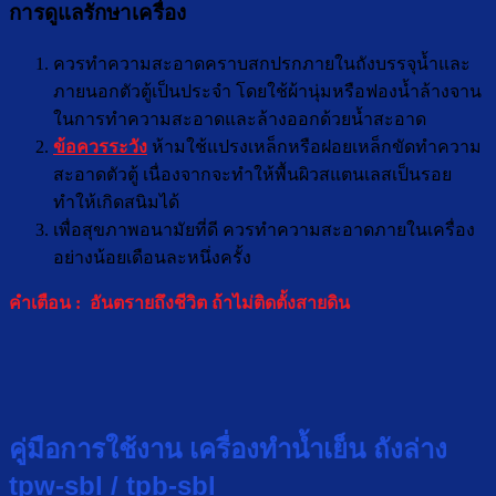
การดูแลรักษาเครื่อง
ควรทำความสะอาดคราบสกปรกภายในถังบรรจุน้ำและ
ภายนอกตัวตู้เป็นประจำ โดยใช้ผ้านุ่มหรือฟองน้ำล้างจาน
ในการทำความสะอาดและล้างออกด้วยน้ำสะอาด
ข้อควรระวัง
ห้ามใช้แปรงเหล็กหรือฝอยเหล็กขัดทำความ
สะอาดตัวตู้ เนื่องจากจะทำให้พื้นผิวสแตนเลสเป็นรอย
ทำให้เกิดสนิมได้
เพื่อสุขภาพอนามัยที่ดี ควรทำความสะอาดภายในเครื่อง
อย่างน้อยเดือนละหนึ่งครั้ง
คำเตือน : อันตรายถึงชีวิต ถ้าไม่ติดตั้งสายดิน
คู่มือการใช้งาน เครื่องทำน้ำเย็น ถังล่าง
tpw-sbl / tpb-sbl