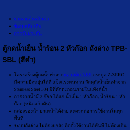
รายละเอียดสินค้า
ข้อมูลเพิ่มเติม
การรับประกัน
ตู้กดน้ำเย็น น้ำร้อน 2 หัวก๊อก ถังล่าง TPB-
SBL (สีดำ)
โครงสร้างตู้กดน้ำทำจาก
พลาสติก ABS
ตระกูล Z-ZERO
มีความยืดหยุ่นได้ดี แข็งแรงทนทาน วัสดุถังน้ำเย็นทำจาก
Stainless Steel 304 มีที่ดักตะกอนภายในแท้งค์น้ำ
การจ่ายน้ำมี 2 ก๊อก ได้แก่ น้ำเย็น 1 หัวก๊อก, น้ำร้อน 1 หัว
ก๊อก (ชนิดแก้วดัน)
กล่องรองน้ำ ยกเทน้ำได้ง่าย สะดวกต่อการใช้งานในทุก
พื้นที่
ระบบถังล่าง ไม่ต้องยกถัง ติดตั้งใช้งานได้ทันที ไม่ต้องเดิน