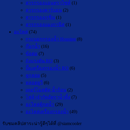
สารกรองแอนทราไซท์
(1)
สารกรองคาร์บอน
(2)
สารกรองเรซิ่น
(1)
สารกรองแมงกานีส
(1)
อะไหล่
(74)
กระบอกกรองน้ำ Housing
(8)
ก๊อกน้ำ
(16)
ข้อต่อ
(7)
ถังแรงดัน RO
(3)
ปั๊มเครื่องกรองน้ำ RO
(6)
ลูกลอย
(5)
หลอดยูวี
(6)
เทอร์โมสตัท น้ำร้อน
(2)
โฟล์วจำกัดอัตราน้ำทิ้ง
(7)
อะไหล่ตู้กดน้ำ
(29)
อะไหล่เครื่องกรองน้ำ
(49)
รับชมคลิปสาระน่ารู้ดีๆได้ที่ @siamcooler