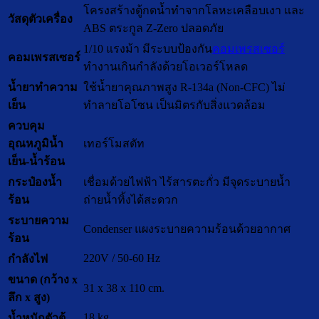
โครงสร้างตู้กดน้ำทำจากโลหะเคลือบเงา และ
วัสดุตัวเครื่อง
ABS ตระกูล Z-Zero ปลอดภัย
1/10 แรงม้า มีระบบป้องกัน
คอมเพรสเซอร์
คอมเพรสเซอร์
ทำงานเกินกำลังด้วยโอเวอร์โหลด
น้ำยาทำความ
ใช้น้ำยาคุณภาพสูง R-134a (Non-CFC) ไม่
เย็น
ทำลายโอโซน เป็นมิตรกับสิ่งแวดล้อม
ควบคุม
อุณหภูมิน้ำ
เทอร์โมสตัท
เย็น-น้ำร้อน
กระป๋องน้ำ
เชื่อมด้วยไฟฟ้า ไร้สารตะกั่ว มีจุดระบายน้ำ
ร้อน
ถ่ายน้ำทิ้งได้สะดวก
ระบายความ
Condenser แผงระบายความร้อนด้วยอากาศ
ร้อน
220V / 50-60 Hz
กำลังไฟ
ขนาด (กว้าง x
31 x 38 x 110 cm.
ลึก x สูง)
18 kg.
น้ำหนักตัวตู้