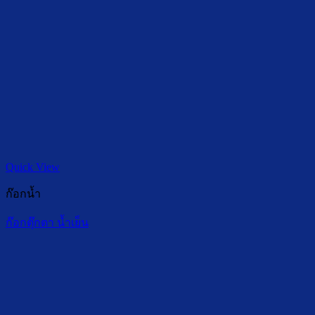
Quick View
ก๊อกน้ำ
ก๊อกตุ๊กตา น้ำเย็น