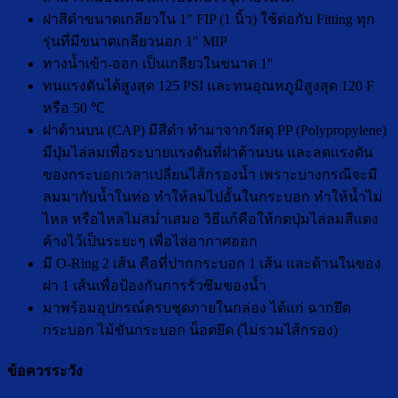
ฝาสีดำขนาดเกลียวใน 1″ FIP (1 นิ้ว) ใช้ต่อกับ Fitting ทุก
รุ่นที่มีขนาดเกลียวนอก 1″ MIP
ทางน้ำเข้า-ออก เป็นเกลียวในขนาด 1″
ทนแรงดันได้สูงสุด 125 PSI และทนอุณหภูมิสูงสุด 120 F
หรือ 50 ℃
ฝาด้านบน (CAP) มีสีดำ ทำมาจากวัสดุ PP (Polypropylene)
มีปุ่มไล่ลมเพื่อระบายแรงดันที่ฝาด้านบน และลดแรงดัน
ของกระบอกเวลาเปลี่ยนไส้กรองน้ำ เพราะบางกรณีจะมี
ลมมากับน้ำในท่อ ทำให้ลมไปอั้นในกระบอก ทำให้น้ำไม่
ไหล หรือไหลไม่สม่ำเสมอ วิธีแก้คือให้กดปุ่มไล่ลมสีแดง
ค้างไว้เป็นระยะๆ เพื่อไล่อากาศออก
มี O-Ring 2 เส้น คือที่ปากกระบอก 1 เส้น และด้านในของ
ฝา 1 เส้นเพื่อป้องกันการรั่วซึมของน้ำ
มาพร้อมอุปกรณ์ครบชุดภายในกล่อง ได้แก่ ฉากยึด
กระบอก ไม้ขันกระบอก น็อตยึด (ไม่รวมไส้กรอง)
ข้อควรระวัง