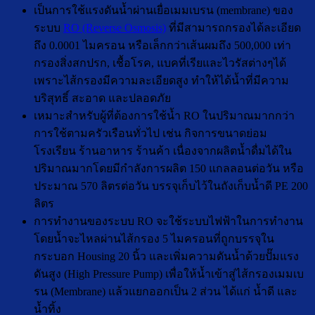
เป็นการใช้แรงดันน้ำผ่านเยื่อเมมเบรน (membrane) ของ
ระบบ
RO (Reverse Osmosis)
ที่มีสามารถกรองได้ละเอียด
ถึง 0.0001 ไมครอน หรือเล็กกว่าเส้นผมถึง 500,000 เท่า
กรองสิ่งสกปรก, เชื้อโรค, แบคที่เรียและไวรัสต่างๆได้
เพราะไส้กรองมีความละเอียดสูง ทำให้ได้น้ำที่มีความ
บริสุทธิ์ สะอาด และปลอดภัย
เหมาะสำหรับผู้ที่ต้องการใช้น้ำ RO ในปริมาณมากกว่า
การใช้ตามครัวเรือนทั่วไป เช่น กิจการขนาดย่อม
โรงเรียน ร้านอาหาร ร้านค้า เนื่องจากผลิตน้ำดื่มได้ใน
ปริมาณมากโดยมีกำลังการผลิต 150 แกลลอนต่อวัน หรือ
ประมาณ 570 ลิตรต่อวัน บรรจุเก็บไว้ในถังเก็บน้ำดี PE 200
ลิตร
การทำงานของระบบ RO จะใช้ระบบไฟฟ้าในการทำงาน
โดยน้ำจะไหลผ่านไส้กรอง 5 ไมครอนที่ถูกบรรจุใน
กระบอก Housing 20 นิ้ว และเพิ่มความดันน้ำด้วยปั๊มแรง
ดันสูง (High Pressure Pump) เพื่อให้น้ำเข้าสู่ไส้กรองเมมเบ
รน (Membrane) แล้วแยกออกเป็น 2 ส่วน ได้แก่ น้ำดี และ
น้ำทิ้ง