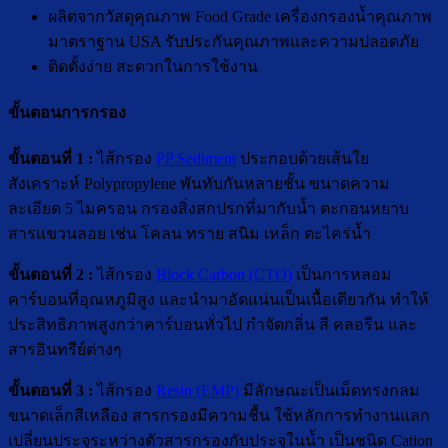
ผลิตจากวัสดุคุณภาพ Food Grade เครื่องกรองน้ำคุณภาพ
มาตราฐาน USA รับประกันคุณภาพและความปลอดภัย
ติดตั้งง่าย สะดวกในการใช้งาน
ขั้นตอนการกรอง
ขั้นตอนที่ 1 :
ไส้กรอง
PP Sediment
ประกอบด้วยเส้นใย
สังเคราะห์ Polypropylene พันทับกันหลายชั้น ขนาดความ
ละเอียด 5 ไมครอน กรองสิ่งสกปรกที่มากับน้ำ ตะกอนหยาบ
สารแขวนลอย เช่น โคลน ทราย สนิม เหล็ก ตะไคร่น้ำ
ขั้นตอนที่ 2 :
ไส้กรอง
Block Carbon (CTO)
เป็นการหลอม
คาร์บอนที่อุณหภูมิสูง และนำมาอัดแน่นเป็นเนื้อเดียวกัน ทำให้
ประสิทธิภาพสูงกว่าคาร์บอนทั่วไป กำจัดกลิ่น สี คลอรีน และ
สารอินทรีย์ต่างๆ
ขั้นตอนที่ 3 :
ไส้กรอง
Resin (EMP)
มีลักษณะเป็นเม็ดทรงกลม
ขนาดเล็กสีเหลือง สารกรองมีความชื้น ใช้หลักการทำงานแลก
เปลี่ยนประจุระหว่างตัวสารกรองกับประจุในน้ำ เป็นชนิด Cation