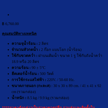
฿
6,760.00
คุณสมบัติทางเทคนิค
ความจุน้ำร้อน :
2 ลิตร
จำนวนหัวกดน้ำ :
2 ก๊อก แบบโยก (น้ำร้อน)
ใช้กับขวดคว่ำ :
ฝาบนเติมน้ำ ขนาด 1 รู ใช้กับถังน้ำคว่ำ
18.9 หรือ 20 ลิตร
ความร้อน :
90 ± 5°C
ฮีตเตอร์น้ำร้อน :
500 วัตต์
การใช้กระแสไฟฟ้า :
220V. / 50-60 Hz.
ขนาดภายนอก (กxลxส)
: 30 x 30 x 89 cm. / 41 x 41 x 92
cm (รวมกล่อง)
น้ำหนัก :
8.5 kg / 9.9 kg (รวมกล่อง)
****ราคาดังกล่าวเป็นราคาขายปลีก รวมส่งและติดตั้งใน