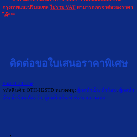
กรุงเทพและปริมณฑล
ไม่รวม VAT
สามารถเจรจาต่อรองราคา
ได้***
ติดต่อขอใบเสนอราคาพิเศษ
Email
Call
Line
รหัสสินค้า:
OTH-H2STD
หมวดหมู่:
ตู้กดน้ำเย็น น้ำร้อน
,
ตู้กดน้ำ
เย็น น้ำร้อน ถังคว่ำ
,
ตู้กดน้ำเย็น น้ำร้อน สแตนเลส