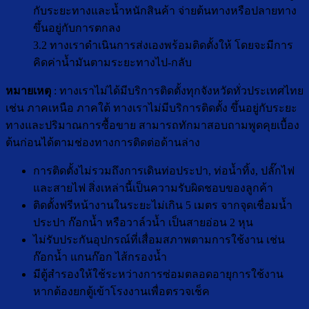
กับระยะทางและน้ำหนักสินค้า จ่ายต้นทางหรือปลายทาง
ขึ้นอยู่กับการตกลง
3.2 ทางเราดำเนินการส่งเองพร้อมติดตั้งให้ โดยจะมีการ
คิดค่าน้ำมันตามระยะทางไป-กลับ
หมายเหตุ
: ทางเราไม่ได้มีบริการติดตั้งทุกจังหวัดทั่วประเทศไทย
เช่น ภาคเหนือ ภาคใต้ ทางเราไม่มีบริการติดตั้ง ขึ้นอยู่กับระยะ
ทางและปริมาณการซื้อขาย สามารถทักมาสอบถามพูดคุยเบื้อง
ต้นก่อนได้ตามช่องทางการติดต่อด้านล่าง
การติดตั้งไม่รวมถึงการเดินท่อประปา, ท่อน้ำทิ้ง, ปลั๊กไฟ
และสายไฟ สิ่งเหล่านี้เป็นความรับผิดชอบของลูกค้า
ติดตั้งฟรีหน้างานในระยะไม่เกิน 5 เมตร จากจุดเชื่อมน้ำ
ประปา ก๊อกน้ำ หรือวาล์วน้ำ เป็นสายอ่อน 2 หุน
ไม่รับประกันอุปกรณ์ที่เสื่อมสภาพตามการใช้งาน เช่น
ก๊อกน้ำ แกนก๊อก ไส้กรองน้ำ
มีตู้สำรองให้ใช้ระหว่างการซ่อมตลอดอายุการใช้งาน
หากต้องยกตู้เข้าโรงงานเพื่อตรวจเช็ค