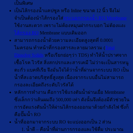
เป็นพิเศษ
เป็นไส้กรองน้ำแคปซูล หรือ Inline ขนาด 12 นิ้ว จึงไม่
จำเป็นต้องนำไส้กรองใส่
กระบอกกรองน้ำ RO Membrane
ใช้งานสะดวก เพราะไม่ต้องหมุนฝากระบอก ไม่ต้องแงะ
ไส้กรอง RO
Membrane แบบเดิมออก
สามารถกรองน้ำด้วยความละเอียดสูงสุดที่ 0.0001
ไมครอน ทำหน้าที่กรองสารละลายมวลรวม (
Total
Dissolve Solids
หรือเรียกย่อๆว่า TDS) ทำให้น้ำปราศจาก
เชื้อโรค ไวรัส สิ่งสกปรกและสารเคมี ไม่ว่าจะเป็นสารหนู
ตะกั่ว แบคทีเรีย จึงมั่นใจได้ว่าน้ำที่ผ่านจากระบบ RO เป็น
น้ำที่สะอาดบริสุทธิ์สูงสุด เนื่องจากระบบอื่นไม่สามารถ
กรองละเอียดถึงระดับไวรัสได้
หลักการทำงาน คือการใช้แรงดันน้ำผ่านเยื่อ Membrane
ซึ่งเล็กกว่าเส้นผมถึง 500,000 เท่า ดังนั้นจึงต้องมีตัวช่วยใน
การอัดแรงดันน้ำให้ผ่านไส้กรองออกมาด้วยกำลังไฟ ซึ่งก็
คือปั๊มน้ำ RO
น้ำที่ออกมาจากระบบ RO จะแบ่งออกเป็น 2 ส่วน
น้ำดี – คือน้ำที่ผ่านการกรองและใช้ดื่ม ประมาณ