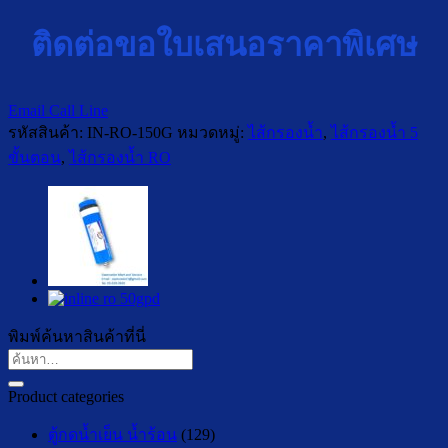
ติดต่อขอใบเสนอราคาพิเศษ
Email
Call
Line
รหัสสินค้า:
IN-RO-150G
หมวดหมู่:
ไส้กรองน้ำ
,
ไส้กรองน้ำ 5
ขั้นตอน
,
ไส้กรองน้ำ RO
พิมพ์ค้นหาสินค้าที่นี่
ค้นหา:
Product categories
ตู้กดน้ำเย็น น้ำร้อน
(129)