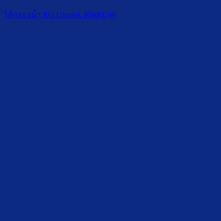
ไส้กรองน้ำ RO Ultratek 4040(E)W