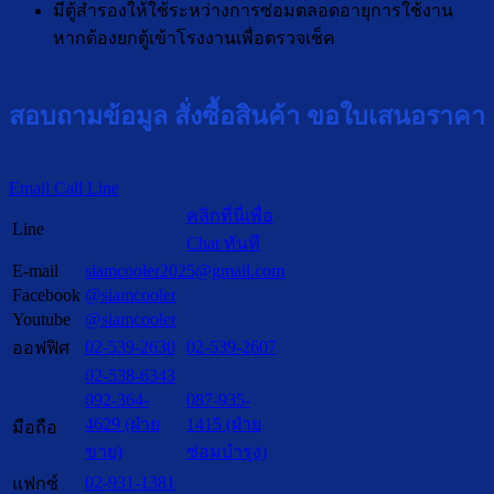
มีตู้สำรองให้ใช้ระหว่างการซ่อมตลอดอายุการใช้งาน
หากต้องยกตู้เข้าโรงงานเพื่อตรวจเช็ค
สอบถามข้อมูล สั่งซื้อสินค้า ขอใบเสนอราคา
Email
Call
Line
คลิกที่นี่เพื่อ
Line
Chat ทันที
E-mail
siamcooler2025@gmail.com
Facebook
@siamcooler
Youtube
@siamcooler
02-539-2630
02-539-2607
ออฟฟิศ
02-538-6343
092-364-
087-935-
4629 (ฝ่าย
1415 (ฝ่าย
มือถือ
ขาย)
ซ่อมบำรุง)
02-931-1381
แฟกซ์