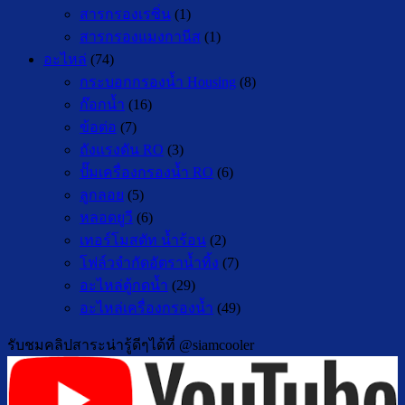
สารกรองเรซิ่น
(1)
สารกรองแมงกานีส
(1)
อะไหล่
(74)
กระบอกกรองน้ำ Housing
(8)
ก๊อกน้ำ
(16)
ข้อต่อ
(7)
ถังแรงดัน RO
(3)
ปั๊มเครื่องกรองน้ำ RO
(6)
ลูกลอย
(5)
หลอดยูวี
(6)
เทอร์โมสตัท น้ำร้อน
(2)
โฟล์วจำกัดอัตราน้ำทิ้ง
(7)
อะไหล่ตู้กดน้ำ
(29)
อะไหล่เครื่องกรองน้ำ
(49)
รับชมคลิปสาระน่ารู้ดีๆได้ที่ @siamcooler