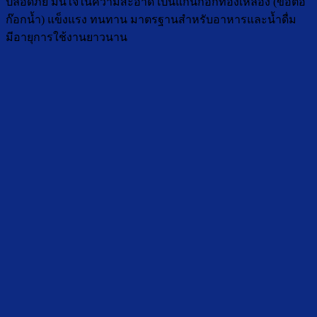
ปลอดภัย มั่นใจในความสะอาด เป็นแกนก๊อกทองเหลือง (ข้อต่อ
ก๊อกน้ำ) แข็งแรง ทนทาน มาตรฐานสำหรับอาหารและน้ำดื่ม
มีอายุการใช้งานยาวนาน