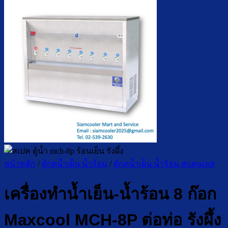
หน้าหลัก
/
ตู้กดน้ำเย็น น้ำร้อน
/
ตู้กดน้ำเย็น น้ำร้อน สแตนเลส
เครื่องทำน้ำเย็น-น้ำร้อน 8 ก๊อก
Maxcool MCH-8P ต่อท่อ รังผึ้ง