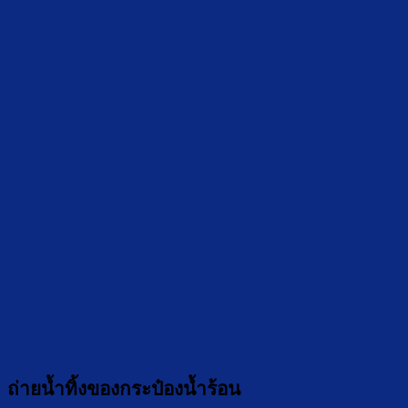
ถ่ายน้ำทิ้งของกระป๋องน้ำร้อน