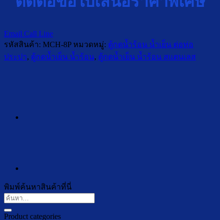
ติดต่อขอใบเสนอราคาพิเศษ
Email
Call
Line
รหัสสินค้า:
MCH-8P
หมวดหมู่:
ตู้กดน้ำร้อน น้ำเย็น ต่อท่อ
ประปา
,
ตู้กดน้ำเย็น น้ำร้อน
,
ตู้กดน้ำเย็น น้ำร้อน สแตนเลส
พิมพ์ค้นหาสินค้าที่นี่
ค้นหา:
Product categories