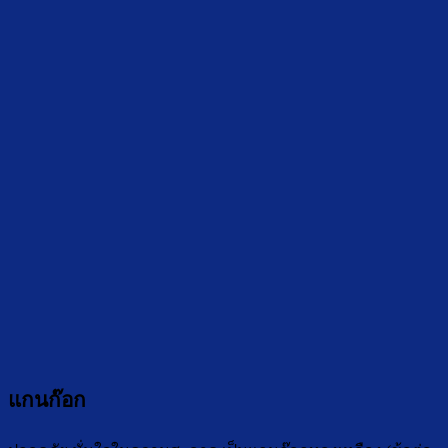
แกนก๊อก