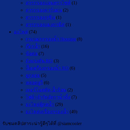
สารกรองแอนทราไซท์
(1)
สารกรองคาร์บอน
(2)
สารกรองเรซิ่น
(1)
สารกรองแมงกานีส
(1)
อะไหล่
(74)
กระบอกกรองน้ำ Housing
(8)
ก๊อกน้ำ
(16)
ข้อต่อ
(7)
ถังแรงดัน RO
(3)
ปั๊มเครื่องกรองน้ำ RO
(6)
ลูกลอย
(5)
หลอดยูวี
(6)
เทอร์โมสตัท น้ำร้อน
(2)
โฟล์วจำกัดอัตราน้ำทิ้ง
(7)
อะไหล่ตู้กดน้ำ
(29)
อะไหล่เครื่องกรองน้ำ
(49)
รับชมคลิปสาระน่ารู้ดีๆได้ที่ @siamcooler