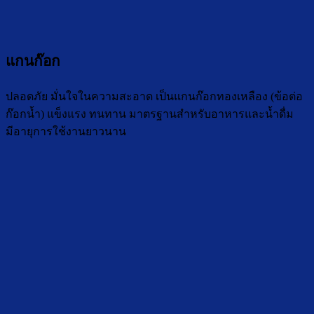
แกนก๊อก
ปลอดภัย มั่นใจในความสะอาด เป็นแกนก๊อกทองเหลือง (ข้อต่อ
ก๊อกน้ำ) แข็งแรง ทนทาน มาตรฐานสำหรับอาหารและน้ำดื่ม
มีอายุการใช้งานยาวนาน