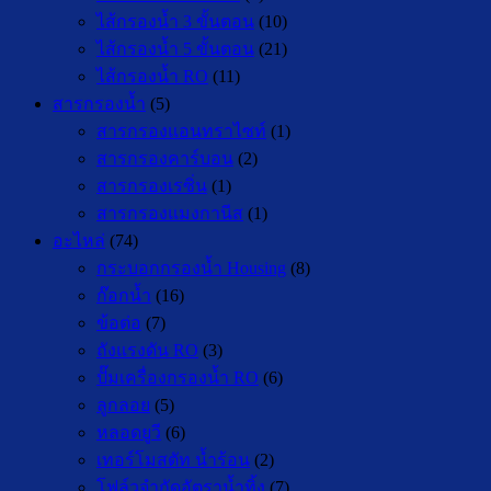
ไส้กรองน้ำ 3 ขั้นตอน
(10)
ไส้กรองน้ำ 5 ขั้นตอน
(21)
ไส้กรองน้ำ RO
(11)
สารกรองน้ำ
(5)
สารกรองแอนทราไซท์
(1)
สารกรองคาร์บอน
(2)
สารกรองเรซิ่น
(1)
สารกรองแมงกานีส
(1)
อะไหล่
(74)
กระบอกกรองน้ำ Housing
(8)
ก๊อกน้ำ
(16)
ข้อต่อ
(7)
ถังแรงดัน RO
(3)
ปั๊มเครื่องกรองน้ำ RO
(6)
ลูกลอย
(5)
หลอดยูวี
(6)
เทอร์โมสตัท น้ำร้อน
(2)
โฟล์วจำกัดอัตราน้ำทิ้ง
(7)