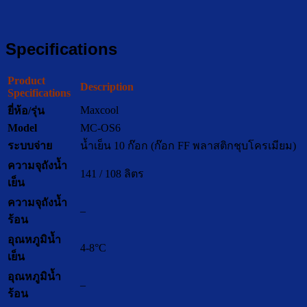
Specifications
Product
Description
Specifications
Maxcool
ยี่ห้อ/รุ่น
Model
MC-OS6
ระบบจ่าย
น้ำเย็น 10 ก๊อก (ก๊อก FF พลาสติกชุบโครเมียม)
ความจุถังน้ำ
141 / 108 ลิตร
เย็น
ความจุถังน้ำ
–
ร้อน
อุณหภูมิน้ำ
4-8°C
เย็น
อุณหภูมิน้ำ
–
ร้อน