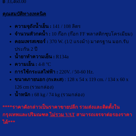
฿
33,460.00
คุณสมบัติทางเทคนิค
ความจุถังน้ำเย็น :
141 / 108 ลิตร
จำนวนหัวกดน้ำ :
10 ก๊อก (ก๊อก FF พลาสติกชุบโครเมียม)
คอมเพร
ส
เซอร์ :
370 W. (1/2 แรงม้า) มาตรฐาน มอก.รับ
ประกัน 2 ปี
น้ำยาทำความเย็น :
R134a
ความเย็น :
4-8 °C
การใช้กระแสไฟฟ้า :
220V. / 50-60 Hz.
ขนาดภายนอก (กxลxส)
: 128 x 54 x 119 cm. / 134 x 60 x
126 cm (รวมกล่อง)
น้ำหนัก :
68 kg / 74 kg (รวมกล่อง)
****ราคาดังกล่าวเป็นราคาขายปลีก รวมส่งและติดตั้งใน
กรุงเทพและปริมณฑล
ไม่รวม VAT
สามารถเจรจาต่อรองราคา
ได้***