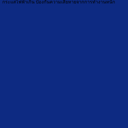
กระแสไฟฟ้าเกิน ป้องกันความเสียหายจากการทำงานหนัก