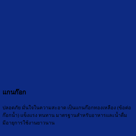
แกนก๊อก
ปลอดภัย มั่นใจในความสะอาด เป็นแกนก๊อกทองเหลือง (ข้อต่อ
ก๊อกน้ำ) แข็งแรง ทนทาน มาตรฐานสำหรับอาหารและน้ำดื่ม
มีอายุการใช้งานยาวนาน