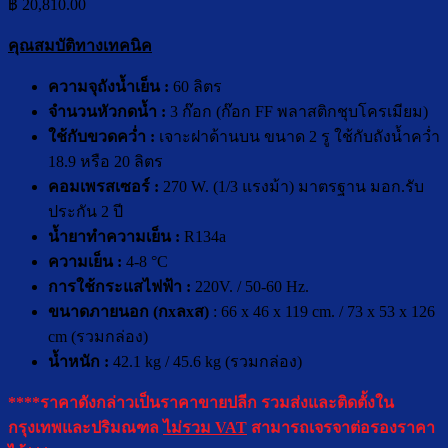
฿
20,810.00
คุณสมบัติทางเทคนิค
ความจุถังน้ำเย็น :
60 ลิตร
จำนวนหัวกดน้ำ :
3 ก๊อก (ก๊อก FF พลาสติกชุบโครเมียม)
ใช้กับขวดคว่ำ :
เจาะฝาด้านบน ขนาด 2 รู ใช้กับถังน้ำคว่ำ
18.9 หรือ 20 ลิตร
คอมเพร
ส
เซอร์ :
270 W. (1/3 แรงม้า) มาตรฐาน มอก.รับ
ประกัน 2 ปี
น้ำยาทำความเย็น :
R134a
ความเย็น :
4-8 °C
การใช้กระแสไฟฟ้า :
220V. / 50-60 Hz.
ขนาดภายนอก (กxลxส)
: 66 x 46 x 119 cm. / 73 x 53 x 126
cm (รวมกล่อง)
น้ำหนัก :
42.1 kg / 45.6 kg (รวมกล่อง)
****ราคาดังกล่าวเป็นราคาขายปลีก รวมส่งและติดตั้งใน
กรุงเทพและปริมณฑล
ไม่รวม VAT
สามารถเจรจาต่อรองราคา