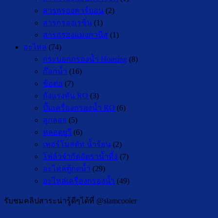
สารกรองคาร์บอน
(2)
สารกรองเรซิ่น
(1)
สารกรองแมงกานีส
(1)
อะไหล่
(74)
กระบอกกรองน้ำ Housing
(8)
ก๊อกน้ำ
(16)
ข้อต่อ
(7)
ถังแรงดัน RO
(3)
ปั๊มเครื่องกรองน้ำ RO
(6)
ลูกลอย
(5)
หลอดยูวี
(6)
เทอร์โมสตัท น้ำร้อน
(2)
โฟล์วจำกัดอัตราน้ำทิ้ง
(7)
อะไหล่ตู้กดน้ำ
(29)
อะไหล่เครื่องกรองน้ำ
(49)
รับชมคลิปสาระน่ารู้ดีๆได้ที่ @siamcooler