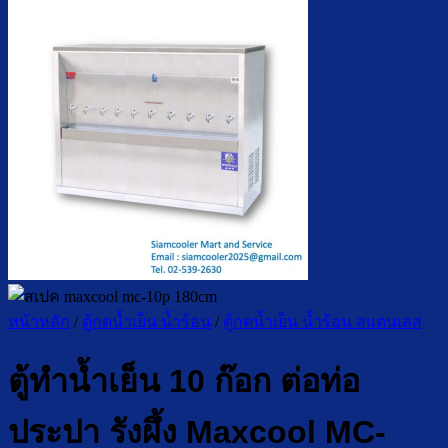
หน้าหลัก
/
ตู้กดน้ำเย็น น้ำร้อน
/
ตู้กดน้ำเย็น น้ำร้อน สแตนเลส
ตู้ทำน้ำเย็น 10 ก๊อก ต่อท่อ
ประปา รังผึ้ง Maxcool MC-