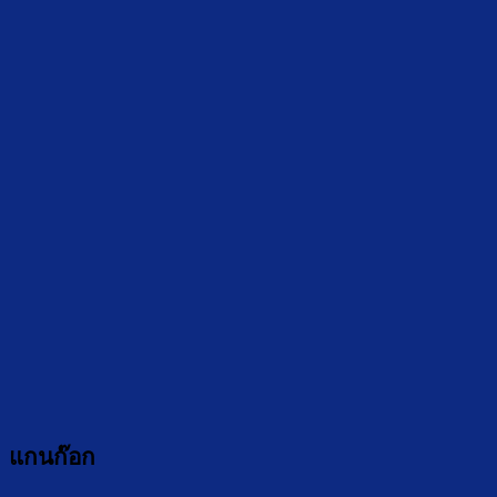
แกนก๊อก