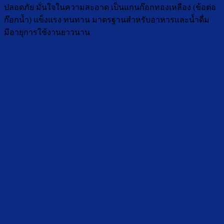
ปลอดภัย มั่นใจในความสะอาด เป็นแกนก๊อกทองเหลือง (ข้อต่อ
ก๊อกน้ำ) แข็งแรง ทนทาน มาตรฐานสำหรับอาหารและน้ำดื่ม
มีอายุการใช้งานยาวนาน