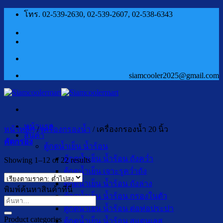
ข้าม
โทร. 02-539-2630, 02-539-2607, 02-538-6343
ไป
ยัง
เนื้อหา
siamcooler2025@gmail.com
หน้าแรก
หน้าหลัก
/
เครื่องกรองน้ำ
/
เครื่องกรองน้ำ 20 นิ้ว
สินค้า
คัดกรอง
ตู้กดน้ำเย็น น้ำร้อน
ตู้กดน้ำเย็น น้ำร้อน ถังคว่ำ
Sorted
Showing 1–12 of 22 results
by
ตู้กดน้ำเย็น เจาะรูคว่ำถัง
price:
ตู้กดน้ำเย็น น้ำร้อน ถังล่าง
low
พิมพ์ค้นหาสินค้าที่นี่
to
ตู้กดน้ำเย็น น้ำร้อน กรองในตัว
ค้นหา:
high
ตู้กดน้ำเย็น น้ำร้อน ต่อท่อประปา
Product categories
ตู้กดน้ำเย็น น้ำร้อน สแตนเลส