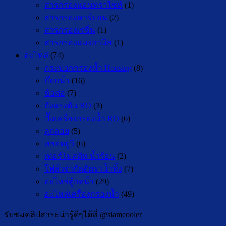
สารกรองแอนทราไซท์
(1)
สารกรองคาร์บอน
(2)
สารกรองเรซิ่น
(1)
สารกรองแมงกานีส
(1)
อะไหล่
(74)
กระบอกกรองน้ำ Housing
(8)
ก๊อกน้ำ
(16)
ข้อต่อ
(7)
ถังแรงดัน RO
(3)
ปั๊มเครื่องกรองน้ำ RO
(6)
ลูกลอย
(5)
หลอดยูวี
(6)
เทอร์โมสตัท น้ำร้อน
(2)
โฟล์วจำกัดอัตราน้ำทิ้ง
(7)
อะไหล่ตู้กดน้ำ
(29)
อะไหล่เครื่องกรองน้ำ
(49)
รับชมคลิปสาระน่ารู้ดีๆได้ที่ @siamcooler