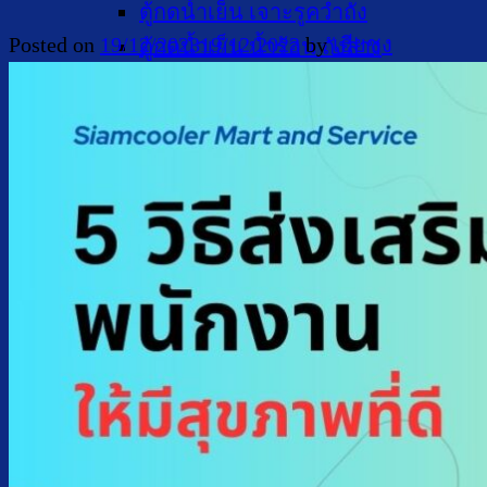
ตู้กดน้ำเย็น เจาะรูคว่ำถัง
Posted on
19/12/2023
19/12/2023
by
เฮียชุง
ตู้กดน้ำเย็น น้ำร้อน ถังล่าง
ตู้กดน้ำเย็น น้ำร้อน กรองในตัว
ตู้กดน้ำเย็น น้ำร้อน ต่อท่อประปา
ตู้กดน้ำเย็น น้ำร้อน สแตนเลส
ตู้กดน้ำเย็น มือกดเท้าเหยียบ
บริการ
ล้างตู้กดน้ำเย็น
เปลี่ยนไส้กรองน้ำ
ผลงานของเรา
บทความ
เกี่ยวกับเรา
ติดต่อเรา
จำนวนผู้ใช้งาน
ค้นหา: