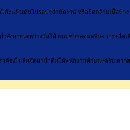
กโต๊ะแล้วเดินไปรอบๆสำนักงาน หรือยืดกล้ามเนื้อบ้าง
อกกำลังกายระหว่างวันได้ แถมช่วยลดมลพิษจากท่อไอเ
ราต้องไม่ลืมจัดหาน้ำดื่มให้พนักงานด้วยนะครับ หากส