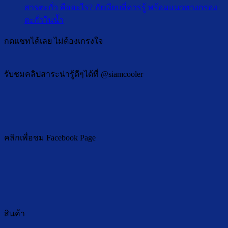
ไหน
เครื
อะไร?
สารตะกั่ว คืออะไร? ภัยเงียบที่ควรรู้ พร้อมแนวทางกรอง
บน
ดี
กรอ
อันตราย
ไม่มี
ตะกั่วในน้ำ
ทำไม
ต่อ
น้ำ
ไหม
ความ
น้ำ
สุขภาพ
มี
กดแชทได้เลย ไม่ต้องเกรงใจ
เกิด
เห็น
ที่
มากกว่า?
รส
จาก
บน
ผ่าน
ชา
อะไร?
สาร
เครื่อง
รับชมคลิปสาระน่ารู้ดีๆได้ที่ @siamcooler
ติ
ตะกั่ว
กรอง
แปล
คือ
น้ำ
พร้
อะไร?
แล้ว
วิธี
ภัย
ถึง
แก้
เงียบ
มี
คลิกเพื่อชม Facebook Page
ที่
สี
ควร
เหลือง?
รู้
พร้อม
พร้อม
วิธี
แนวทาง
แก้
กรอง
สินค้า
ตะกั่ว