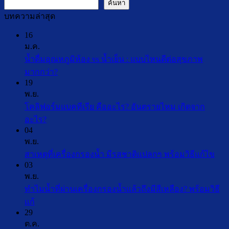
ค้นหา
บทความล่าสุด
16
ม.ค.
น้ำดื่มอุณหภูมิห้อง vs น้ำเย็น : แบบไหนดีต่อสุขภาพ
ไม่มี
มากกว่า?
19
ความ
พ.ย.
เห็น
โคลิฟอร์มแบคทีเรีย คืออะไร? อันตรายไหม เกิดจาก
บน
ไม่มี
อะไร?
น้ำ
04
ความ
ดื่ม
พ.ย.
เห็น
อุณหภูมิ
ไม่ม
สาเหตุที่เครื่องกรองน้ำ มีรสชาติแปลกๆ พร้อมวิธีแก้ไข
บน
ห้อง
03
คว
โค
vs
พ.ย.
เห็น
ลิ
น้ำ
ทำไมน้ำที่ผ่านเครื่องกรองน้ำแล้วถึงมีสีเหลือง? พร้อมวิธี
บน
ฟอร์ม
เย็น
ไม่มี
แก้
สาเห
:
แบคทีเรีย
29
ความ
แบบ
ที่
คือ
ต.ค.
เห็น