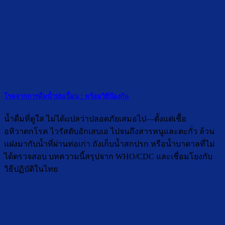
โรคจากการดื่มน้ำปนเปื้อน : พร้อมวิธีป้องกัน
น้ำดื่มที่ดูใส ไม่ได้แปลว่าปลอดภัยเสมอไป—ตั้งแต่เชื้อ
อหิวาตกโรค ไวรัสตับอักเสบเอ ไปจนถึงสารหนูและตะกั่ว ล้วน
แฝงมากับน้ำที่ผ่านท่อเก่า ถังเก็บน้ำสกปรก หรือน้ำบาดาลที่ไม่
ได้ตรวจสอบ บทความนี้สรุปจาก WHO/CDC และเชื่อมโยงกับ
วิธีปฏิบัติในไทย