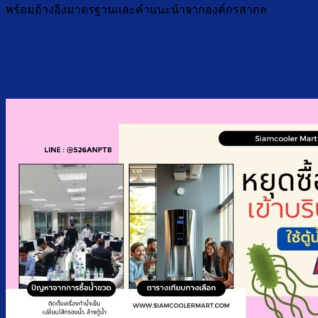
พร้อมอ้างอิงมาตรฐานและคำแนะนำจากองค์กรสากล