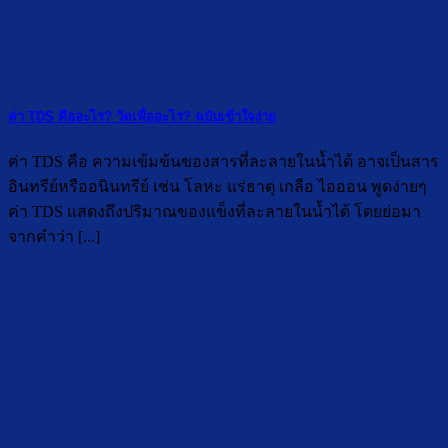
ค่า TDS คืออะไร? วัดเพื่ออะไร? ฉบับเข้าใจง่าย
ค่า TDS คือ ความเข้มข้นของสารที่ละลายในน้ำได้ อาจเป็นสาร
อินทรีย์หรืออนินทรีย์ เช่น โลหะ แร่ธาตุ เกลือ ไอออน พูดง่ายๆ
ค่า TDS แสดงถึงปริมาณของแข็งที่ละลายในน้ำได้ โดยย่อมา
จากคำว่า [...]