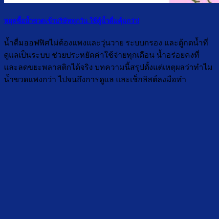
หยุดซื้อน้ำขวดเข้าบริษัททุกวัน ใช้ตู้น้ำดื่มคุ้มกว่า!
น้ำดื่มออฟฟิศไม่ต้องแพงและวุ่นวาย ระบบกรอง และตู้กดน้ำที่
ดูแลเป็นระบบ ช่วยประหยัดค่าใช้จ่ายทุกเดือน น้ำอร่อยคงที่
และลดขยะพลาสติกได้จริง บทความนี้สรุปตั้งแต่เหตุผลว่าทำไม
น้ำขวดแพงกว่า ไปจนถึงการดูแล และเช็กลิสต์ลงมือทำ