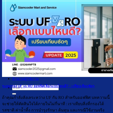
ตู้กดน้ำเย็น น้ำร้อน ถังคว่ำ
ตู้กดน้ำเย็น เจาะรูคว่ำถัง
ตู้กดน้ำเย็น น้ำร้อน ถังล่าง
ตู้กดน้ำเย็น น้ำร้อน กรองในตัว
ตู้กดน้ำเย็น น้ำร้อน ต่อท่อประปา
ตู้กดน้ำเย็น น้ำร้อน สแตนเลส
ตู้กดน้ำเย็น มือกดเท้าเหยียบ
บริการ
ล้างตู้กดน้ำเย็น
เปลี่ยนไส้กรองน้ำ
ผลงานของเรา
บทความ
เกี่ยวกับเรา
ติดต่อเรา
จำนวนผู้ใช้งาน
ระบบกรอง UF vs RO ออฟฟิศเลือกแบบไหนดี? : เปรียบเทียบชัดๆ
ค้นหา:
ถ้าคุณกำลังลังเลระหว่าง UF กับ RO สำหรับออฟฟิศ บทความนี้
จะช่วยให้ตัดสินใจได้ภายในไม่กี่นาที : เราเทียบสิ่งที่กรองได้
รสชาติ ค่าน้ำทิ้ง การบำรุงรักษา ต้นทุน และกรณีใช้งานจริง