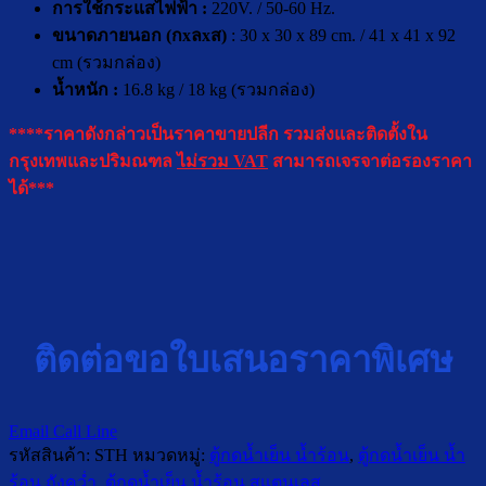
การใช้กระแสไฟฟ้า :
220V. / 50-60 Hz.
ขนาดภายนอก (กxลxส)
: 30 x 30 x 89 cm. / 41 x 41 x 92
cm (รวมกล่อง)
น้ำหนัก :
16.8 kg / 18 kg (รวมกล่อง)
****ราคาดังกล่าวเป็นราคาขายปลีก รวมส่งและติดตั้งใน
กรุงเทพและปริมณฑล
ไม่รวม VAT
สามารถเจรจาต่อรองราคา
ได้***
ติดต่อขอใบเสนอราคาพิเศษ
Email
Call
Line
รหัสสินค้า:
STH
หมวดหมู่:
ตู้กดน้ำเย็น น้ำร้อน
,
ตู้กดน้ำเย็น น้ำ
ร้อน ถังคว่ำ
,
ตู้กดน้ำเย็น น้ำร้อน สแตนเลส