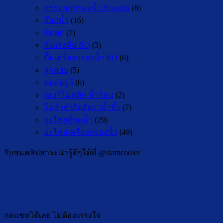
กระบอกกรองน้ำ Housing
(8)
ก๊อกน้ำ
(16)
ข้อต่อ
(7)
ถังแรงดัน RO
(3)
ปั๊มเครื่องกรองน้ำ RO
(6)
ลูกลอย
(5)
หลอดยูวี
(6)
เทอร์โมสตัท น้ำร้อน
(2)
โฟล์วจำกัดอัตราน้ำทิ้ง
(7)
อะไหล่ตู้กดน้ำ
(29)
อะไหล่เครื่องกรองน้ำ
(49)
รับชมคลิปสาระน่ารู้ดีๆได้ที่ @siamcooler
กดแชทได้เลย ไม่ต้องเกรงใจ