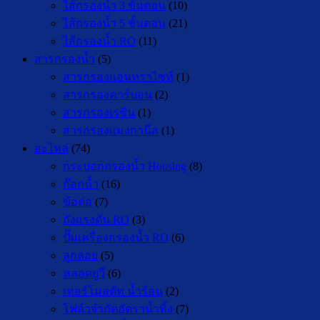
ไส้กรองน้ำ 3 ขั้นตอน
(10)
ไส้กรองน้ำ 5 ขั้นตอน
(21)
ไส้กรองน้ำ RO
(11)
สารกรองน้ำ
(5)
สารกรองแอนทราไซท์
(1)
สารกรองคาร์บอน
(2)
สารกรองเรซิ่น
(1)
สารกรองแมงกานีส
(1)
อะไหล่
(74)
กระบอกกรองน้ำ Housing
(8)
ก๊อกน้ำ
(16)
ข้อต่อ
(7)
ถังแรงดัน RO
(3)
ปั๊มเครื่องกรองน้ำ RO
(6)
ลูกลอย
(5)
หลอดยูวี
(6)
เทอร์โมสตัท น้ำร้อน
(2)
โฟล์วจำกัดอัตราน้ำทิ้ง
(7)