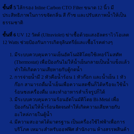
ขั้นที่ 5
ไส้กรอง Inline Carbon CTO Filter ขนาด 12 นิ้ว มี
ประสิทธิภาพในการขจัดกลิ่น สี ก๊าซ และปรับสภาพน้ำให้เป็น
ธรรมชาติ
ขั้นที่ 6
UV 12 วัตต์ (Ultraviolet) ฆ่าเชื้อด้วยแสงอัลตราไวโอเลต
12 Watts ช่วยป้องกันการเกิดจุลินทรีย์และเชื้อโรคต่างๆ
มีระบบควบคุมความเย็นอัตโนมัติโดยใช้เทอร์โมสตัท
(Thermostat) เพื่อป้องกันไม่ให้น้ำเย็นกลายเป็นน้ำแข็งแล้ว
ทำให้เกิดความเสียหายกับตู้กดน้ำ
การจ่ายน้ำมี 2 หัวคือน้ำร้อน 1 หัวก๊อก และน้ำเย็น 1 หัว
ก๊อก สามารถดื่มน้ำเย็นเพื่อความสดชื่นก็ได้หรือจะใช้น้ำ
ร้อนชงเครื่องดื่ม และทำอาหารสำเร็จรูปก็ได้
มีระบบควบคุมความร้อนอัตโนมัติโดย Bi-Metal เพื่อ
ป้องกันไม่ให้น้ำร้อนจัดจนทำให้เกิดความเสียหายกับ
อะไหล่ภายในตู้น้ำ
มีความสะอาดได้มาตรฐาน เป็นเครื่องใช้ไฟฟ้าเพื่อการ
บริโภค เหมาะสำหรับออฟฟิศ สำนักงาน ห้างสรรพสินค้า