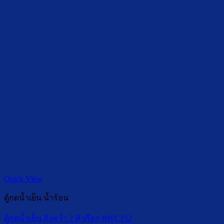
Quick View
ตู้กดน้ำเย็น น้ำร้อน
ตู้กดน้ำเย็น ถังคว่ำ 2 หัวก๊อก RWC152